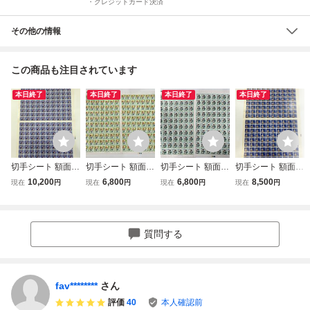
・クレジットカード決済
その他の情報
この商品も注目されています
本日終了
本日終了
本日終了
本日終了
切手シート 額面1
切手シート 額面8
切手シート 額面8
切手シート 額面1
2000円分 60円 10
000円分 40円 100
000円分 40円 100
0000円分 50円 10
10,200
6,800
6,800
8,500
現在
円
現在
円
現在
円
現在
円
0枚シート 2枚 記
枚シート 2枚 記念
枚シート 2枚 記念
0枚シート 2枚 記
念切手 普通切手
切手 普通切手 ふ
切手 普通切手 日
念切手 普通切手
みの日 シート切手
本
日本郵便
質問する
fav********
さん
評価
40
本人確認前