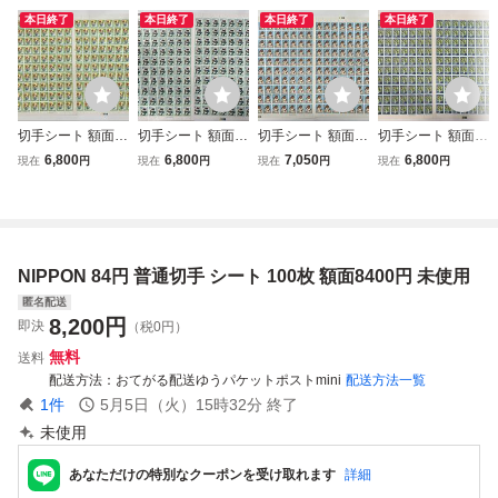
本日終了
本日終了
本日終了
本日終了
切手シート 額面8
切手シート 額面8
切手シート 額面8
切手シート 額面8
000円分 40円 100
000円分 40円 100
000円分 40円 100
000円分 40円 100
6,800
6,800
7,050
6,800
現在
円
現在
円
現在
円
現在
円
枚シート 2枚 記念
枚シート 2枚 記念
枚シート 2枚 記念
枚シート 2枚 記念
切手 普通切手 ふ
切手 普通切手 日
切手 普通切手 切
切手 普通切手 シ
みの日 シート切手
本
手
ート切手 日本
NIPPON 84円 普通切手 シート 100枚 額面8400円 未使用
匿名配送
8,200
円
即決
（税0円）
無料
送料
配送方法
おてがる配送ゆうパケットポストmini
配送方法一覧
1
件
5月5日（火）15時32分
終了
未使用
あなただけの特別なクーポンを受け取れます
詳細