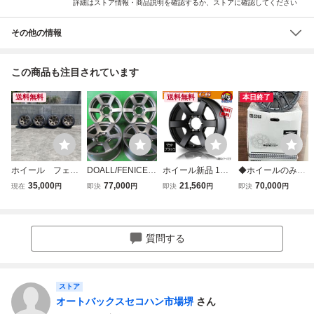
詳細はストア情報・商品説明を確認するか、ストアに確認してください
その他の情報
この商品も注目されています
送料無料
送料無料
本日終了
ホイール フェニ
DOALL/FENICE X
ホイール新品 1本
◆ホイールのみ4
ーチェ 17イン
XC6☆17インチ/8
のみ ドゥオール
本セット! 17イン
35,000
77,000
21,560
70,000
現在
円
即決
円
即決
円
即決
円
チ 139.7 8J +20
J+20☆6/139.7☆
フェニーチェ クロ
チ 8J ET20 139.7-
ブロンズ/スポー
ス XC6 マットブ
6H マルカMID ナ
ク/コンケイブ/格
ラック 17インチ 6
イトロパワー M26
安/即決/プラド/ハ
H139.7 8J+20 業
クロスファング ラ
質問する
イラックス/パジェ
販4本購入で送料
ンクル プラド サ
ロ などに
無料 プラド
ーフ 150 120 215
ストア
オートバックスセコハン市場堺
さん