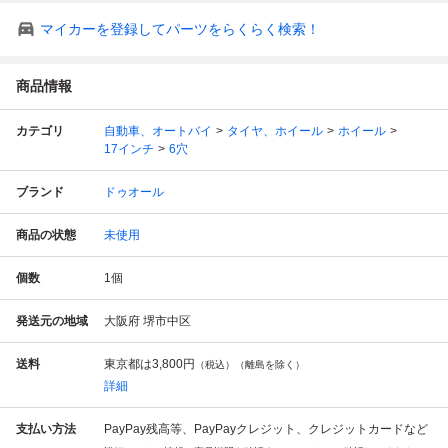
マイカーを登録してパーツをらくらく検索！
商品情報
カテゴリ
自動車、オートバイ
タイヤ、ホイール
ホイール
17インチ
6穴
ブランド
ドゥオール
商品の状態
未使用
個数
1
個
発送元の地域
大阪府 堺市中区
送料
東京都は
3,800円
（税込）（離島を除く）
詳細
支払い方法
PayPay残高等、PayPayクレジット、クレジットカードなど