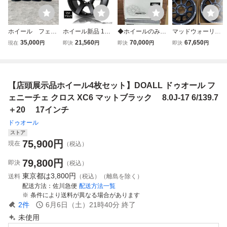
ホイール フェニ
ホイール新品 1本
◆ホイールのみ4
マッドウォーリア
ーチェ 17イン
のみ ドゥオール
本セット! 17イン
ー ジムニー JB64
35,000
21,560
70,000
67,650
現在
円
即決
円
即決
円
即決
円
チ 139.7 8J +20
フェニーチェ クロ
チ 8J ET20 139.7-
W JB23W 新品ホ
ス XC6 マットブ
6H マルカMID ナ
イール4本 16イン
ラック 17インチ 6
イトロパワー M26
チ5.5J+20 5H139.
H139.7 8J+20 業
クロスファング ラ
7 マットブラック
【店頭展示品ホイール4枚セット】DOALL ドゥオール フ
販4本購入で送料
ンクル プラド サ
無料 プラド
ーフ 150 120 215
ェニーチェ クロス XC6 マットブラック 8.0J-17 6/139.7
＋20 17インチ
ドゥオール
ストア
75,900
円
現在
（税込）
79,800
円
即決
（税込）
東京都は
3,800円
送料
（税込）（離島を除く）
配送方法
佐川急便
配送方法一覧
条件により送料が異なる場合があります
2
件
6月6日（土）21時40分
終了
未使用