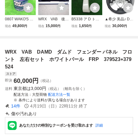
0807 WAKO'S ワ
WRX VAB 後
B5338 ア D トヨ
▲希少 美品♪ DAM
コーズ プロステー
期 Kuhl Racing
タ アルファード A
D ダムド ブラック
49,800
15,000
1,650
30,000
現在
円
現在
円
現在
円
現在
円
ジS PROSTAGE-S
クールレーシン
NH10 後期 純正
レザー×ブラック
E226 粘度 0W-30
グ サイドステッ
フェンダーパネル
ステッチ ステアリ
PRO-S30 20Lペー
プ 左右セット
サイドパネル プロ
ング SS358-S(L)
ル缶 ※個人宅配送
ホワイトパール/未
テクター 右前 運
インプレッサ WR
WRX VAB DAMD ダムド フェンダー パネル フロ
不可
塗装 393092+39
転席 白 ホワイト 7
X STI GV GR GH
3093
6911-58010
レガシィ BP BL▲
ント 左右セット ホワイトパール FRP 379523+379
524
ストア
60,000
円
即決
（税込）
東京都は
3,000円
送料
（税込）（離島を除く）
配送方法
大型荷物
配送方法一覧
条件により送料が異なる場合があります
14
件
4月19日（日）22時11分
終了
傷や汚れあり
あなただけの特別なクーポンを受け取れます
詳細