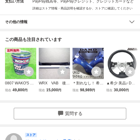
支払い方法
PayPay残高等、PayPayクレジット、クレジットカードなど
詳細はストア情報・商品説明を確認するか、ストアに確認してください
その他の情報
この商品も注目されています
送料無料
0807 WAKO'S ワ
WRX VAB 後
＊割れなし！ 希少
▲希少 美品♪ DAM
コーズ プロステー
期 Kuhl Racing
☆即発送☆ DAMD
D ダムド ブラック
49,800
15,000
98,989
30,000
現在
円
現在
円
現在
円
現在
円
ジS PROSTAGE-S
クールレーシン
ダムド VMG VM4
レザー×ブラック
E226 粘度 0W-30
グ サイドステッ
前期 LEVORG レ
ステッチ ステアリ
PRO-S30 20Lペー
プ 左右セット
ヴォーグ 左右 フ
ング SS358-S(L)
ル缶 ※個人宅配送
ホワイトパール/未
ロント エアロ オ
インプレッサ WR
質問する
不可
塗装 393092+39
ーバーフェンダー
X STI GV GR GH
3093
セット E8H FRP
レガシィ BP BL▲
ストア