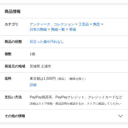
商品情報
カテゴリ
アンティーク、コレクション
工芸品
陶芸
日本の陶磁
陶磁一般
青磁
商品の状態
目立った傷や汚れなし
個数
1
個
発送元の地域
茨城県 土浦市
送料
東京都は
1,500円
（税込）（離島を除く）
詳細
支払い方法
PayPay残高等、PayPayクレジット、クレジットカードなど
詳細はストア情報・商品説明を確認するか、ストアに確認してください
その他の情報