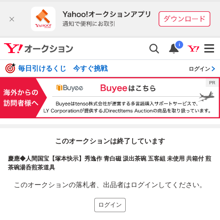
i
毎日引けるくじ 今すぐ挑戦
ログイン
このオークションは終了しています
慶應◆人間国宝【塚本快示】秀逸作 青白磁 汲出茶碗 五客組 未使用 共箱付 煎
茶碗湯呑煎茶道具
このオークションの落札者、出品者はログインしてください。
ログイン