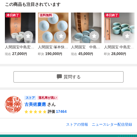
この商品も注目されています
本日終了
送料無料
本日終了
人間国宝中島宏
人間国宝 塚本快示
人間国宝 中島宏
人間国宝 中島宏
造 青磁湯呑 五
本人作 青白磁 汲
造 青磁 天青小
青磁湯呑 五客
27,000
190,000
45,000
28,000
現在
円
即決
円
現在
円
即決
円
客 共箱 煎茶道
出碗 五客 希少作
鉢 五客 共
汲出碗 湯碗
具 888
品 快山窯
箱 888
質問する
ストア
落札率が高い
古美術慶應
さん
評価
17464
ストアの情報
ニュースレター配信登録