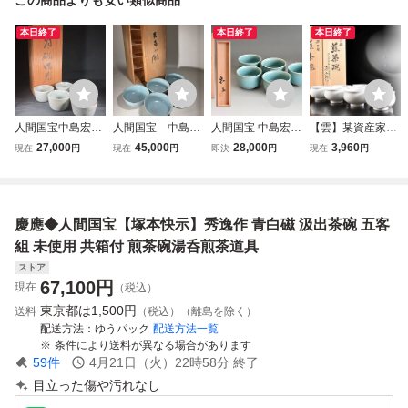
本日終了
本日終了
本日終了
人間国宝中島宏
人間国宝 中島宏
人間国宝 中島宏
【雲】某資産家買
造 青磁湯呑 五
造 青磁 天青小
青磁湯呑 五客
取品 中村清六 高
27,000
45,000
28,000
3,960
現在
円
現在
円
即決
円
現在
円
客 共箱 煎茶道
鉢 五客 共
汲出碗 湯碗
麗庵 白磁 竹彫 煎
具 888
箱 888
茶碗 10客 共箱 古
美術品(佐賀県重要
無形文化財)BY81
慶應◆人間国宝【塚本快示】秀逸作 青白磁 汲出茶碗 五客
20 LTUfde
組 未使用 共箱付 煎茶碗湯呑煎茶道具
ストア
67,100
円
現在
（税込）
東京都は
1,500円
送料
（税込）（離島を除く）
配送方法
ゆうパック
配送方法一覧
条件により送料が異なる場合があります
59
件
4月21日（火）22時58分
終了
目立った傷や汚れなし