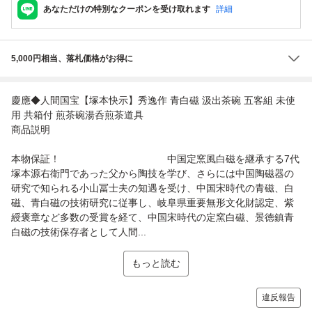
あなただけの特別なクーポンを受け取れます
詳細
5,000円相当、落札価格がお得に
慶應◆人間国宝【塚本快示】秀逸作 青白磁 汲出茶碗 五客組 未使
用 共箱付 煎茶碗湯呑煎茶道具
商品説明
本物保証！ 中国定窯風白磁を継承する7代
塚本源右衛門であった父から陶技を学び、さらには中国陶磁器の
研究で知られる小山冨士夫の知遇を受け、中国宋時代の青磁、白
磁、青白磁の技術研究に従事し、岐阜県重要無形文化財認定、紫
綬褒章など多数の受賞を経て、中国宋時代の定窯白磁、景徳鎮青
白磁の技術保存者として人間...
もっと読む
違反報告