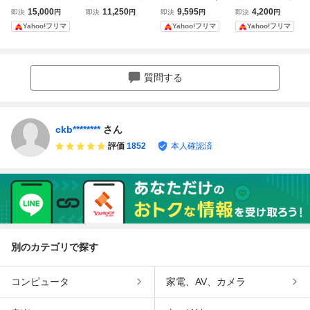
ドコレクタブルフ
ルドコレクタブル
フォード 黄猿 青
ライフ黄猿赤犬青
15,000
11,250
9,595
4,200
即決
円
即決
円
即決
円
即決
円
ィギュア マリンフ
フィギュア 赤犬
雉 赤犬 ワーコレ
雉3種セット&ワー
Yahoo!フリマ
Yahoo!フリマ
Yahoo!フリマ
ォード 海軍(青
（サカズキ） 黄
ワールドコレクタ
ルドコレクタブル
雉、黄猿、赤犬、
猿（ボルサリー
ブルフィギュア W
フィギュアログス
センゴク) 海賊
ノ） 青雉（クザ
CF
トーリーズ エドワ
(ルフィ、エース)
ン） 3種 海
ードニューゲート
質問する
軍 FILM. Z WC
VSシャンクス
F
ckb********
さん
評価
1852
本人確認済
別のカテゴリで探す
コンピュータ
家電、AV、カメラ