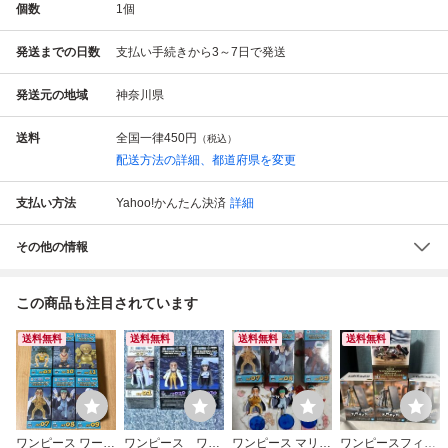
個数
1
個
発送までの日数
支払い手続きから3～7日で発送
発送元の地域
神奈川県
送料
全国一律
450円
（税込）
配送方法の詳細、都道府県を変更
支払い方法
Yahoo!かんたん決済
詳細
その他の情報
この商品も注目されています
送料無料
送料無料
送料無料
送料無料
ワンピース ワール
ワンピース ワー
ワンピース マリン
ワンピースフィグ