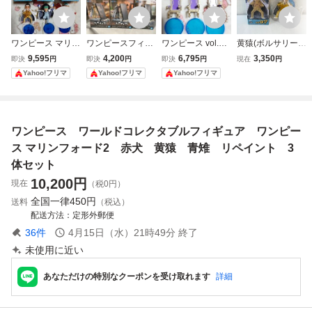
ワンピース マリン
ワンピースフィグ
ワンピース vol.14
黄猿(ボルサリー
フォード 黄猿 青
ライフ黄猿赤犬青
黄猿 青雉 赤犬 ま
ノ) ワンピース ワ
9,595
4,200
6,795
3,350
即決
円
即決
円
即決
円
現在
円
雉 赤犬 ワーコレ
雉3種セット&ワー
とめ売り ワーコレ
ールドコレクタブ
Yahoo!フリマ
Yahoo!フリマ
Yahoo!フリマ
ワールドコレクタ
ルドコレクタブル
ワールドコレクタ
ルフィギュア マリ
ブルフィギュア W
フィギュアログス
ブルフィギュア W
ンフォード2 H071
CF
トーリーズ エドワ
CF
6
ードニューゲート
ワンピース ワールドコレクタブルフィギュア ワンピー
VSシャンクス
ス マリンフォード2 赤犬 黄猿 青雉 リペイント 3
体セット
10,200
円
現在
（税0円）
全国一律
450円
送料
（税込）
配送方法
定形外郵便
36
件
4月15日（水）21時49分
終了
未使用に近い
あなただけの特別なクーポンを受け取れます
詳細