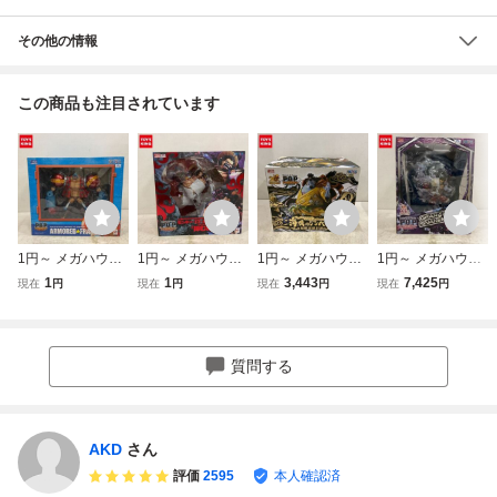
その他の情報
この商品も注目されています
1円～ メガハウス
1円～ メガハウス
1円～ メガハウス
1円～ メガハウス
P.O.P Sailing Agai
P.O.P Sailing Agai
P.O.P Sailing Agai
P.O.P Sailing Agai
1
1
3,443
7,425
現在
円
現在
円
現在
円
現在
円
n MAXIMUM/POP
n MAXIMUM/POP
n MAXIMUM/POP
n MAXIMUM/POP
ONE PIECE アー
ONE PIECE モン
ONE PIECE 海侠
ONE PIECE モン
マードフランキー
キー・D・ルフィ
のジンベエ 超限定
キー・D・ルフィ
ギア 4 弾む男 Ver.
復刻版
ギア4 スネークマ
質問する
2
ン
AKD
さん
評価
2595
本人確認済