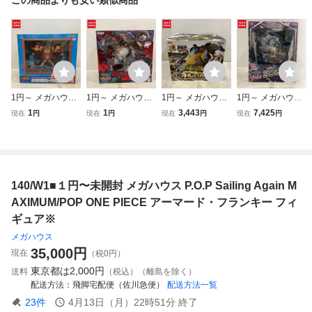
1円～ メガハウス
1円～ メガハウス
1円～ メガハウス
1円～ メガハウス
P.O.P Sailing Agai
P.O.P Sailing Agai
P.O.P Sailing Agai
P.O.P Sailing Agai
1
1
3,443
7,425
現在
円
現在
円
現在
円
現在
円
n MAXIMUM/POP
n MAXIMUM/POP
n MAXIMUM/POP
n MAXIMUM/POP
ONE PIECE アー
ONE PIECE モン
ONE PIECE 海侠
ONE PIECE モン
マードフランキー
キー・D・ルフィ
のジンベエ 超限定
キー・D・ルフィ
ギア 4 弾む男 Ver.
復刻版
ギア4 スネークマ
2
ン
140/W1■１円〜未開封 メガハウス P.O.P Sailing Again M
AXIMUM/POP ONE PIECE アーマード・フランキー フィ
ギュア※
メガハウス
35,000
円
現在
（税0円）
東京都は
2,000円
送料
（税込）（離島を除く）
配送方法
飛脚宅配便（佐川急便）
配送方法一覧
23
件
4月13日（月）22時51分
終了