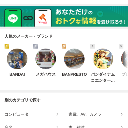
人気のメーカー・ブランド
1
2
3
4
5
BANDAI
メガハウス
BANPRESTO
バンダイナム
プ
コエンターテ
インメント
別のカテゴリで探す
コンピュータ
家電、AV、カメラ
音楽
本、雑誌