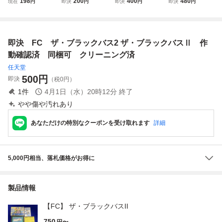
198
200
400
480
現在
円
即決
円
即決
円
即決
円
本まで同梱可 簡
3 SUPER BLACK
ス ☆同サイズ6
ックバス ファミコ
易清掃済 FC フ
BASS3 作動確
本まで送料同じ
ン ソ36レ即発送 F
ァミコン
認済 同梱可 クリ
kmg
C ソフト 動作確認
ーニング済
済み
即決 FC ザ・ブラックバス2 ザ・ブラックバスⅡ 作
動確認済 同梱可 クリーニング済
任天堂
500
円
即決
（税0円）
1
件
4月1日（水）20時12分
終了
やや傷や汚れあり
あなただけの特別なクーポンを受け取れます
詳細
5,000円相当、落札価格がお得に
製品情報
【FC】 ザ・ブラックバスII
750
円〜