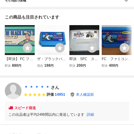
その他の情報
この商品も注目されています
【即決】 FC ファ
ザ・ブラックバス
即決 SFC スー
FC ファミコン
ミコン ザ・ブラッ
【動作確認済】８
パーブラックバス
ザ・ブラックバ
880
198
200
400
即決
円
現在
円
即決
円
即決
円
クバスⅡ 動作確認
本まで同梱可 簡
3 SUPER BLACK
ス ☆同サイズ6
済 クリーニング済
易清掃済 FC フ
BASS3 作動確
本まで送料同じ
ァミコン
認済 同梱可 クリ
kmg
ーニング済
＊ ＊ ＊ ＊ ＊
さん
評価
14951
本人確認前
スピード発送
この出品者は平均24時間以内に発送しています
詳細