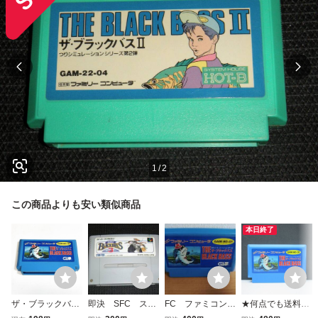
1
/
2
この商品よりも安い類似商品
本日終了
ザ・ブラックバス
即決 SFC スー
FC ファミコン
★何点でも送料１
【動作確認済】８
パーブラックバス
ザ・ブラックバ
８５円★ ザ・ブラ