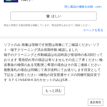
同じ製品の価格を比較
（
14
件）
ほしい
商品と関連する製品情報を掲載しています。商品説明も合わせてご確認ください。
スペックを見る
ソフトのみ 画像は現物です状態は画像にてご確認ください ソフ
ト・端子クリーニング済み初期作動 確認しました
端子のクリーニングと作動確認は出品時及び発送時の各2回行って
おります 電池切れ等の保証は有りませんその点ご了承ください 輸
送事故の補償のある宅配便ご希望の場合はその旨ご連絡ください
複数落札の場合は同梱にて表示送料にてお送りします目安として
下記をご参照ください 1梱包の目安普通サイズの同梱可能目安で
す ＳＦＣ/Ｎ64/ＭＫ3のカセットのみは5本...
もっと読む
違反報告