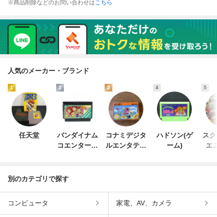
※商品削除などのお問い合わせは
こちら
人気のメーカー・ブランド
1
2
3
4
5
任天堂
バンダイナム
コナミデジタ
ハドソン(ゲ
スク
コエンターテ
ルエンタテイ
ーム)
エ
インメント
ンメント
別のカテゴリで探す
コンピュータ
家電、AV、カメラ