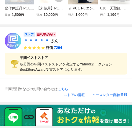
動作保証品 PCE P
【未使用】PCエ
☆ PCE PCエンジ
618 天聖龍 AC
Cエンジン Huカー
ンジン HuCARD
ン CD-ROM2 バス
90001 エーアイ
1,500
10,000
1,000
1,100
現在
円
現在
円
現在
円
現在
円
ド エイリアンクラ
エイリアンクラッ
ティール ヒューマ
コン PCエンジン
ッシュ【PP
シュ ナグザットソ
ン HUMAN 箱説付
HuCARD ソフト
フト naxat soft PC
※ネコポス発送可
ストア
E デッドストック
(3-2)
落札率が高い
長期保管品 同梱可
＊ ＊ ＊ ＊ ＊
さん
能
評価
7294
年間ベストストア
各分野の年間ベストストアを決定するYahoo!オークション
BestStoreAward受賞ストアになります。
※商品削除などのお問い合わせは
こちら
ストアの情報
ニュースレター配信登録