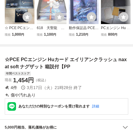
☆ PCE PCエンジ
618 天聖龍 AC
動作保証品 PCE P
PCエンジン Hu C
ン CD-ROM2 バス
90001 エーアイ
Cエンジン Huカー
ARD カード 邪聖
1,000
1,100
1,210
800
現在
円
現在
円
現在
円
現在
円
ティール ヒューマ
コン PCエンジン
ド 究極タイガー
剣ネクロマンサー
ン HUMAN 箱説付
HuCARD ソフト
箱説付【PP
動作確認画面付き
※ネコポス発送可
H12/J2732
(3-2)
☆PCE PCエンジン Huカード エイリアンクラッシュ nax
at soft ナグザット 箱説付【PP
年間ベストストア
1,454
円
現在
（税込）
4
件
3月17日（火）21時28分
終了
傷や汚れあり
あなただけの特別なクーポンを受け取れます
詳細
5,000円相当、落札価格がお得に