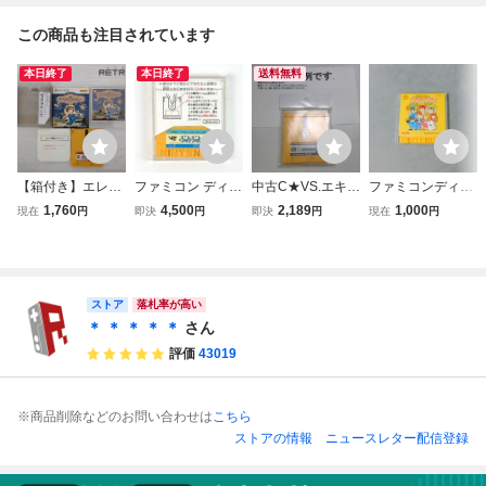
この商品も注目されています
本日終了
本日終了
送料無料
【箱付き】エレク
ファミコン ディス
中古C★VS.エキサ
ファミコンディス
トリシャン（ディ
クシステム 【ソフ
イトバイク★ディ
クシステム 消えた
1,760
4,500
2,189
1,000
現在
円
即決
円
即決
円
現在
円
スクシステム） フ
トのみ】 ぷよぷよ
スクシステムソフ
プリンセス M260
ァミコン FC
痛みあり 動作確認
ト
80105
済み コンパイル F
amicom Disk Syst
em Puyo Puyo Te
ストア
落札率が高い
sted
＊ ＊ ＊ ＊ ＊
さん
評価
43019
※商品削除などのお問い合わせは
こちら
ストアの情報
ニュースレター配信登録