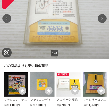
1
/
4
この商品よりも安い類似商品
本日終了
ファミコン ディ
ファミコンディス
アスピック 魔蛇王
ファミリーコンピ
スク ナゾラーラ
クシステム 消えた
の呪い【動作確認
ューター ディス
1,000
1,000
980
1,320
現在
円
現在
円
現在
円
現在
円
ンド 創刊号
プリンセス M260
済・同梱可】ファ
クシステム ディ