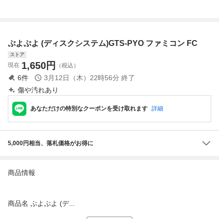
80105
ミコン ディスクシ
スクカード プロ
ステム FCD
フェッショナル
麻雀悟空
ぷよぷよ (ディスクシステム)GTS-PYO ファミコン FC
ストア
1,650
円
現在
（税込）
6
件
3月12日（木）22時56分
終了
傷や汚れあり
あなただけの特別なクーポンを受け取れます
詳細
5,000円相当、落札価格がお得に
商品情報
商品名 ぷよぷよ (デ...