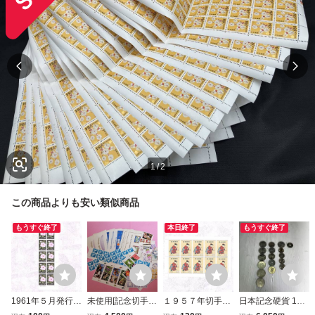
1
/
2
この商品よりも安い類似商品
もうすぐ終了
本日終了
もうすぐ終了
1961年５月発行
未使用[記念切手
１９５７年切手趣
日本記念硬貨 17
「ぼたん」◆銘版
普通切手] まとめ
味週間◇まりつき
枚まとめ 500円11