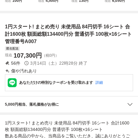
100
4,500
130
6,050
現在
円
現在
円
現在
円
現在
円
付き半シート１０
売り 小型シート
／鈴木春信◇未使
枚 100円5枚 旧50
枚ブロックｘ１０
バラ 額面合計572
用１シート額面１
円1枚 額面合計60
円切手＝額面１０
0円・裏糊有り
００円＝１０円切
50円 五輪 万博 御
０円未使用◆花シ
手ｘ１０面◇昭和
即位 Y1072
1円スタート! まとめ売り 未使用品 84円切手 16シート 合
リーズ◆牡丹／ボ
３２年１１月１日
タン◆昭和36年
発行◇送料180円-
計1600枚 額面総額134400円分 普通切手 100枚×16シート
管理番号A007
匿名配送
107,300
円
現在
（税0円）
56
件
3月14日（土）22時28分
終了
傷や汚れあり
あなただけの特別なクーポンを受け取れます
詳細
5,000円相当、落札価格がお得に
1円スタート! まとめ売り 未使用品 84円切手 16シート 合計1600
枚 額面総額134400円分 普通切手 100枚×16シート
数ある商品の中から、当商品をご覧いただき、誠にありがとうご