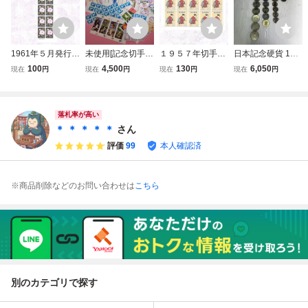
1961年５月発行
未使用[記念切手
１９５７年切手趣
日本記念硬貨 17
「ぼたん」◆銘版
普通切手] まとめ
味週間◇まりつき
枚まとめ 500円11
100
4,500
130
6,050
現在
円
現在
円
現在
円
現在
円
付き半シート１０
売り 小型シート
／鈴木春信◇未使
枚 100円5枚 旧50
枚ブロックｘ１０
バラ 額面合計572
用１シート額面１
円1枚 額面合計60
円切手＝額面１０
0円・裏糊有り
００円＝１０円切
50円 五輪 万博 御
０円未使用◆花シ
手ｘ１０面◇昭和
即位 Y1072
落札率が高い
リーズ◆牡丹／ボ
３２年１１月１日
＊ ＊ ＊ ＊ ＊
さん
タン◆昭和36年
発行◇送料180円-
評価
99
本人確認済
※商品削除などのお問い合わせは
こちら
別のカテゴリで探す