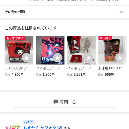
その他の情報
この商品も注目されています
もうすぐ終了
本日終了
381/ 未開封 フィ
フィギュアーツZE
フィギュアーツZE
未使用 60216050
ギュアーツZERO
RO ウソップ ONE
RO ニコ・ロビン
フィギュアーツZE
4,800
1,800
2,251
966
現在
円
現在
円
現在
円
現在
円
トニートニー・チ
PIECE FILM Z 決
ONE PIECE FILM
RO モンキー・
ョッパー ONE PIE
戦服Ver.
Z 決戦服Ver. ワン
D・ルフィ -ONE
CE FILM Z 決戦服
ピース 魂ウェブ商
PIECE FILM Z 決
Ver. ワンピース 魂
店限定
戦服Ver.- 「ワンピ
ウェブ商店限定
ース FILM Z」
質問する
ストア
もえたく ヤフオク!店
さん