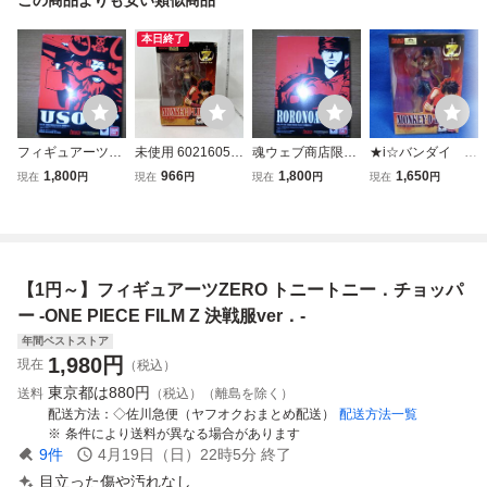
本日終了
フィギュアーツZE
未使用 60216050
魂ウェブ商店限定
★i☆バンダイ フ
RO ウソップ ONE
フィギュアーツZE
フィギュアーツZE
ィギュアーツZER
1,800
966
1,800
1,650
現在
円
現在
円
現在
円
現在
円
PIECE FILM Z 決
RO モンキー・
RO ロロノア・ゾ
O モンキー・D・
戦服Ver.
D・ルフィ -ONE
ロ -ONE PIECE FI
ルフィ -ONE PIEC
PIECE FILM Z 決
LM Z 決戦服Ver.-
E FILM Z 決戦服V
戦服Ver.- 「ワンピ
ワンピースフィル
er．-
ース FILM Z」
ムZ 完成品
【1円～】フィギュアーツZERO トニートニー．チョッパ
ー -ONE PIECE FILM Z 決戦服ver．-
年間ベストストア
1,980
円
現在
（税込）
東京都は
880円
送料
（税込）（離島を除く）
配送方法
◇佐川急便（ヤフオクおまとめ配送）
配送方法一覧
条件により送料が異なる場合があります
9
件
4月19日（日）22時5分
終了
目立った傷や汚れなし