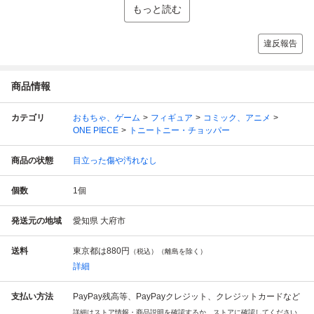
もっと読む
違反報告
商品情報
カテゴリ
おもちゃ、ゲーム
フィギュア
コミック、アニメ
ONE PIECE
トニートニー・チョッパー
商品の状態
目立った傷や汚れなし
個数
1
個
発送元の地域
愛知県 大府市
送料
東京都は
880円
（税込）（離島を除く）
詳細
支払い方法
PayPay残高等、PayPayクレジット、クレジットカードなど
詳細はストア情報・商品説明を確認するか、ストアに確認してください