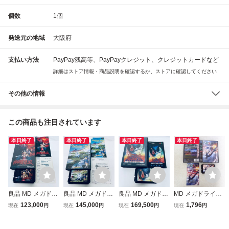
個数
1
個
発送元の地域
大阪府
支払い方法
PayPay残高等、PayPayクレジット、クレジットカードなど
詳細はストア情報・商品説明を確認するか、ストアに確認してください
その他の情報
この商品も注目されています
本日終了
本日終了
本日終了
本日終了
良品 MD メガドラ
良品 MD メガドラ
良品 MD メガドラ
MD メガドライブ
イブ バンパイアキ
イブ ツインクルテ
イブ エリミネート
P47 II MD JALEC
123,000
145,000
169,500
1,796
現在
円
現在
円
現在
円
現在
円
ラー ソフト 箱説
ール ソフト 箱説
ダウン ソフト 箱
O ジャレコ 箱説付
付 起動確認済
付 起動確認済
説付 起動確認済
【IO