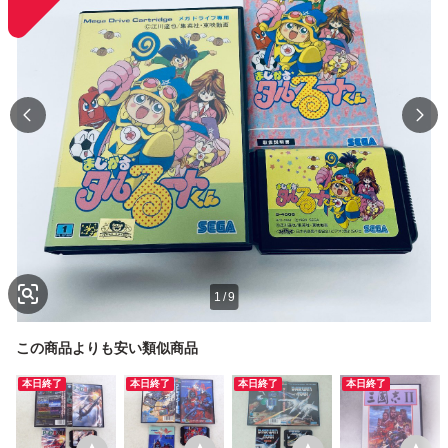
1
/
9
この商品よりも安い類似商品
本日終了
本日終了
本日終了
本日終了