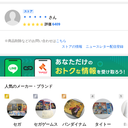
ストア
＊ ＊ ＊ ＊ ＊
さん
評価
6409
※商品削除などのお問い合わせは
こちら
ストアの情報
ニュースレター配信登録
人気のメーカー・ブランド
1
2
3
4
5
セガ
セガゲームス
バンダイナム
タイトー
B