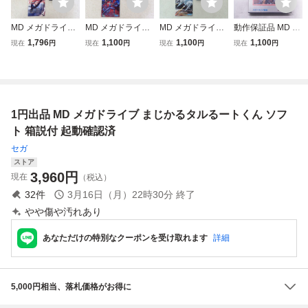
MD メガドライブ
MD メガドライブ
MD メガドライブ
動作保証品 MD メ
P47 II MD JALEC
ストライダー飛竜
DARWIN 4081 ダ
ガドライブ 三國志
1,796
1,100
1,100
1,100
現在
円
現在
円
現在
円
現在
円
O ジャレコ 箱説付
SEGA セガ 箱説付
ーウィン 4081 SE
II 箱説ハガキ付【1
【IO
【IO
GA セガ 箱説付【I
0
O
1円出品 MD メガドライブ まじかるタルるートくん ソフ
ト 箱説付 起動確認済
セガ
ストア
3,960
円
現在
（税込）
32
件
3月16日（月）22時30分
終了
やや傷や汚れあり
あなただけの特別なクーポンを受け取れます
詳細
5,000円相当、落札価格がお得に