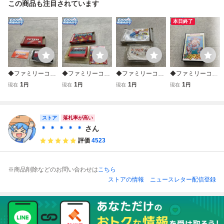
この商品も注目されています
本日終了
◆ファミリーコン
◆ファミリーコン
◆ファミリーコン
◆ファミリーコン
ピューター/ファミ
ピューター/ファミ
ピューター/ファミ
ピューター/ファミ
1
1
1
1
現在
円
現在
円
現在
円
現在
円
コン/FC テトリス
コン/FC テトリス
コン/FC ドクター
コン/FC ファミリ
ソフト
フラッシュ ソフト
マリオ ソフト
ーマージャン ソフ
ト
ストア
落札率が高い
＊ ＊ ＊ ＊ ＊
さん
評価
4523
※商品削除などのお問い合わせは
こちら
ストアの情報
ニュースレター配信登録