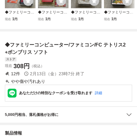
◆ファミリーコン
◆ファミリーコン
◆ファミリーコン
◆ファミリーコン
ピューター/ファミ
ピューター/ファミ
ピューター/ファミ
ピューター/ファミ
1
1
1
1
現在
円
現在
円
現在
円
現在
円
コン/FC テトリス
コン/FC テトリス
コン/FC ドクター
コン/FC ファミリ
ソフト
フラッシュ ソフト
マリオ ソフト
ーマージャン ソフ
ト
◆ファミリーコンピューター/ファミコン/FC テトリス2
+ボンブリス ソフト
ストア
308
円
現在
（税込）
12
件
2月13日（金）23時7分
終了
やや傷や汚れあり
あなただけの特別なクーポンを受け取れます
詳細
5,000円相当、落札価格がお得に
製品情報