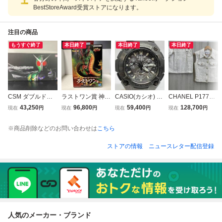
BestStoreAward受賞ストアになります。
注目の商品
もうすぐ終了
本日終了
本日終了
本日終了
CSM ダブルドラ
ラストワン賞 神龍
CASIO(カシオ) G-
CHANEL P17786
イバー ver.2
一番くじ ドラゴン
SHOCK MR-G MR
V09961／ツイー
43,250
96,800
59,400
128,700
現在
円
現在
円
現在
円
現在
円
ボール ULTIMATE
G-7500BJ-1AF 電
ドセットアップ／
VARIATION ドラ
波ソーラー 腕時計
ホワイト 小物
※商品削除などのお問い合わせは
こちら
ゴンボール
店舗受取可
ストアの情報
ニュースレター配信登録
人気のメーカー・ブランド