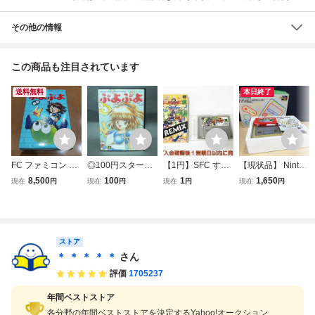
その他の情報
この商品も注目されています
送料無料
本日終了
FC ファミコン ぷ
◎100円スター
【1円】SFC すー
【現状品】 Ninten
よぷよ 徳間書店
ト！メガドライ
ぱーぷよぷよ通リ
do ニンテンドー S
8,500
100
1
1,650
現在
円
現在
円
現在
円
現在
円
箱・説明書付き
ブ ぷよぷよ SE
ミックス ゲームソ
FC スーパーファ
GA COMPILE 19
フト 箱付き スー
ミコン 本体/コン
92 ファミコンソ
パーファミコン 未
トローラー/ぷよぷ
フト
検品ジャンク J06-
よ/箱付 SHVC-00
051fk/F3
1
ストア
＊ ＊ ＊ ＊ ＊
さん
評価
1705237
年間ベストストア
各分野の年間ベストストアを決定するYahoo!オークション