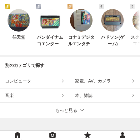
1
2
3
4
5
任天堂
バンダイナム
コナミデジタ
ハドソン(ゲ
スク
コエンターテ
ルエンタテイ
ーム)
エ
インメント
ンメント
別のカテゴリで探す
コンピュータ
家電、AV、カメラ
音楽
本、雑誌
もっと見る