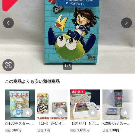
1
/
5
この商品よりも安い類似商品
本日終了
◎100円スター
【1円】SFC すー
【現状品】 Ninten
K206-037 スーパ
ト！メガドライ
ぱーぷよぷよ通リ
do ニンテンドー S
ーファミコン す〜
100
1
1,650
100
現在
円
現在
円
現在
円
現在
円
ブ ぷよぷよ SE
ミックス ゲームソ
FC スーパーファ
ぱ〜ぷよぷよ バン