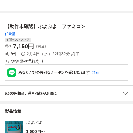
GA COMPILE 19
フト 箱付き スー
ミコン 本体/コン
プレスト SFC 動
92 ファミコンソ
パーファミコン 未
トローラー/ぷよぷ
作未確認の為、ジ
フト
検品ジャンク J06-
よ/箱付 SHVC-00
ャンク扱い現状品
051fk/F3
1
送料600円
【動作未確認】ぷよぷよ ファミコン
任天堂
年間ベストストア
7,150
円
現在
（税込）
9
件
2月4日（水）22時32分
終了
やや傷や汚れあり
あなただけの特別なクーポンを受け取れます
詳細
5,000円相当、落札価格がお得に
製品情報
ぷよぷよ
1,000
円〜