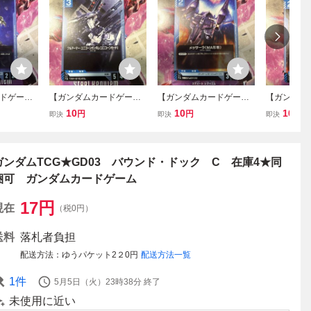
ドゲー
【ガンダムカードゲー
【ガンダムカードゲー
【ガンダム
013 ハイザ
ム】 C GD03-016 フルア
ム】 C GD03-012 メッサ
ム】 C GD0
10
10
10
円
円
円
即決
即決
即決
el Requie
ーマー・ユニコーンガン
ーラ（MA形態） [GD03]
スナイパーII [
ダム（ユニコーンモー
Steel Requiem
Requiem
ド） [GD03] Steel Requie
m
ガンダムTCG★GD03 バウンド・ドック C 在庫4★同
梱可 ガンダムカードゲーム
17
円
現在
（税0円）
送料
落札者負担
配送方法
ゆうパケット2２0円
配送方法一覧
1
件
5月5日（火）23時38分
終了
未使用に近い