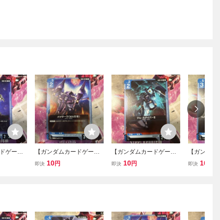
ドゲー
【ガンダムカードゲー
【ガンダムカードゲー
【ガンダム
013 ハイザ
ム】 C GD03-012 メッサ
ム】 C GD03-011 ジム・
ム】 C GD0
10
10
10
円
円
円
即決
即決
即決
el Requie
ーラ（MA形態） [GD03]
スナイパーII [GD03] Steel
ーマー・ユ
Steel Requiem
Requiem
ダム（ユニ
ド） [GD03] 
m