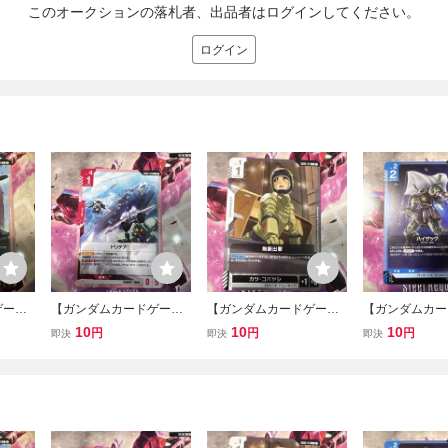
このオークションの落札者、出品者はログインしてください。
ログイン
ゲー
【ガンダムカードゲー
【ガンダムカードゲー
【ガンダムカー
 ドート
ム】 C GD03-128 ドリテ
ム】 C GD03-121 無断出
ム】 C GD03-
10
10
10
円
円
円
即決
即決
即決
D03]
ア [GD03] Steel Requiem
撃 [GD03] Steel Requiem
ック [GD03] Ste
m