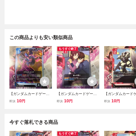
この商品よりも安い類似商品
もうすぐ終了
【ガンダムカードゲー
【ガンダムカードゲー
【ガンダムカード
ム】 C GD03-015 バウン
ム】 C GD03-112 歪んだ
ム】 C GD03-044
10
10
10
円
円
円
即決
即決
即決
ド・ドック [GD03] Steel
想い [GD03] Steel Requie
レス・フライヤー [G
Requiem
m
Steel Requiem
今すぐ落札できる商品
もうすぐ終了