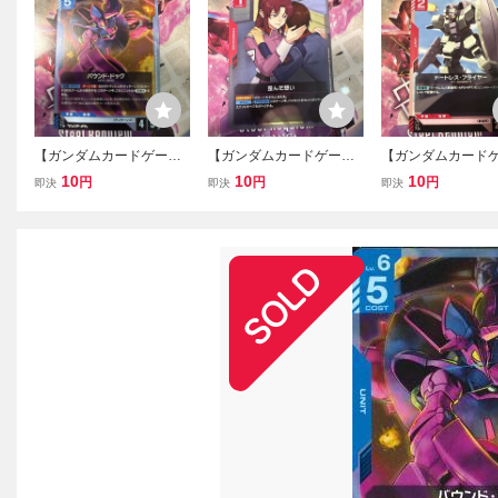
【ガンダムカードゲー
【ガンダムカードゲー
【ガンダムカード
ム】 C GD03-015 バウン
ム】 C GD03-112 歪んだ
ム】 C GD03-044
10
10
10
円
円
円
即決
即決
即決
ド・ドック [GD03] Steel
想い [GD03] Steel Requie
レス・フライヤー [G
Requiem
m
Steel Requiem