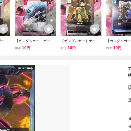
ゲー
【ガンダムカードゲー
【ガンダムカードゲー
【ガンダムカー
 ドート
ム】 C GD03-128 ドリテ
ム】 C GD03-121 無断出
ム】 C GD03-
10
10
10
円
円
円
即決
即決
即決
D03]
ア [GD03] Steel Requiem
撃 [GD03] Steel Requiem
ック [GD03] Ste
m