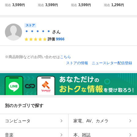
ける豚バラ焼豚煮
ける豚バラ焼豚煮
ける豚バラ焼豚煮
豚煮込みチャーシ
3,599
3,599
3,599
1,296
現在
円
現在
円
現在
円
現在
円
込みチャーシュー
込みチャーシュー
込みチャーシュー
ュースライス500
スライス1ｋｇ 2
スライス1ｋｇ 2
スライス1ｋｇ 2
ｇ冷凍【ばら】
セット落札でおま
セット落札でおま
セット落札でおま
【ラーメン】
け付き【ばら】
ストア
け付き【ばら】
け付き【ばら】
【ラーメン】
【ラーメン】
【ラーメン】
＊ ＊ ＊ ＊ ＊
さん
評価
9966
※商品削除などのお問い合わせは
こちら
ストアの情報
ニュースレター配信登録
別のカテゴリで探す
コンピュータ
家電、AV、カメラ
音楽
本、雑誌