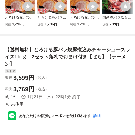
とろける豚バラ焼
とろける豚バラ焼
とろける豚バラ焼
国産豚バラ軟骨1k
豚煮込みチャーシ
豚煮込みチャーシ
豚煮込みチャーシ
g冷凍 パイカ
1,296
1,296
1,296
799
現在
円
現在
円
現在
円
現在
円
ュースライス500
ュースライス500
ュースライス500
煮込み ばらなん
ｇ冷凍【ばら】
ｇ冷凍【ばら】
ｇ冷凍【ばら】
こつ 骨 ばら肉
【ラーメン】
【ラーメン】
【ラーメン】
バラ
【送料無料】とろける豚バラ焼豚煮込みチャーシュースラ
イス1ｋｇ 2セット落札でおまけ付き【ばら】【ラーメ
ン】
ストア
3,599
円
現在
（税込）
3,769
円
即決
（税込）
1
件
1月21日（水）22時1分
終了
未使用
あなただけの特別なクーポンを受け取れます
詳細