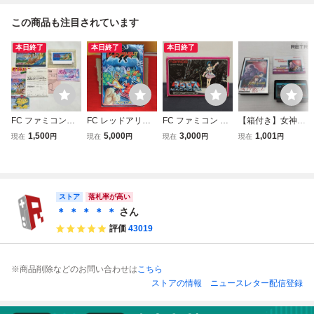
この商品も注目されています
本日終了
本日終了
本日終了
FC ファミコン
FC レッドアリー
FC ファミコン 超
【箱付き】女神転
リップルアイラン
マーII CAPCOM
時空要塞マクロス
生 ファミコン FC
1,500
5,000
3,000
1,001
現在
円
現在
円
現在
円
現在
円
ド 箱 ソフト 説
ファミコン 箱取説
ソフト ハガキ 箱
明書
付き
説付 (08068米
ストア
落札率が高い
＊ ＊ ＊ ＊ ＊
さん
評価
43019
※商品削除などのお問い合わせは
こちら
ストアの情報
ニュースレター配信登録