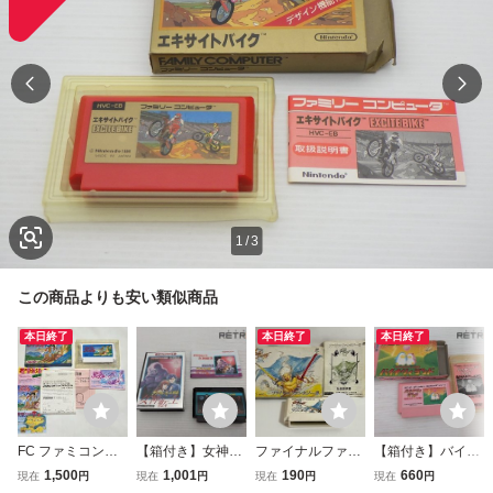
1
/
3
この商品よりも安い類似商品
本日終了
本日終了
本日終了
FC ファミコン
【箱付き】女神転
ファイナルファン
【箱付き】バイナ
リップルアイラン
生 ファミコン FC
タジー3 任天
リィランド ファミ
1,500
1,001
190
660
現在
円
現在
円
現在
円
現在
円
ド 箱 ソフト 説
堂 FC ファミコ
コン FC