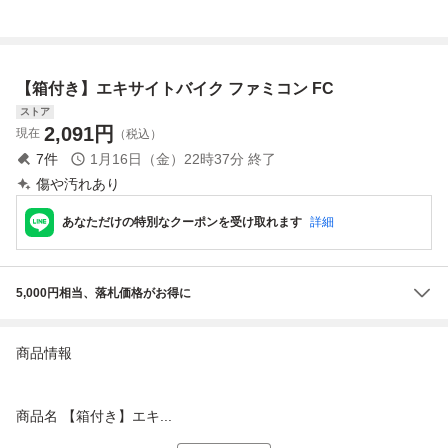
明書
ン 箱説有り 接
点洗浄済
【箱付き】エキサイトバイク ファミコン FC
ストア
2,091
円
現在
（税込）
7
件
1月16日（金）22時37分
終了
傷や汚れあり
あなただけの特別なクーポンを受け取れます
詳細
5,000円相当、落札価格がお得に
商品情報
商品名 【箱付き】エキ...