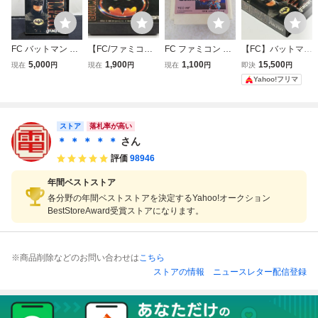
FC バットマン BA
【FC/ファミコ
FC ファミコン 超
【FC】バットマン
TMAN ファミコン
ン】BATMAN/バッ
惑星戦記メタファ
ファミコンソフト
5,000
1,900
1,100
15,500
現在
円
現在
円
現在
円
即決
円
ソフト SUNSOFT
トマン SUNSOF
イト SUNSOFT サ
SUNSOFT 貴重ハ
Yahoo!フリマ
箱取説あり サンソ
T 任天堂 ファ
ン電子【PP
ガキ付き完品 良
フト ファミコン
ミコンソフト/動作
品
(08088米
未確認【ac01z】
ストア
落札率が高い
＊ ＊ ＊ ＊ ＊
さん
評価
98946
年間ベストストア
各分野の年間ベストストアを決定するYahoo!オークション
BestStoreAward受賞ストアになります。
※商品削除などのお問い合わせは
こちら
ストアの情報
ニュースレター配信登録