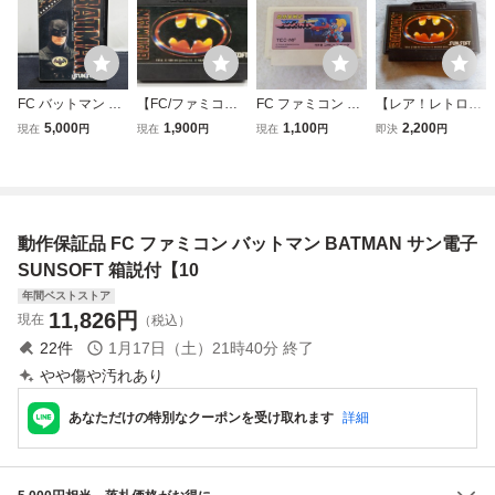
FC バットマン BA
【FC/ファミコ
FC ファミコン 超
【レア！レトロFC
TMAN ファミコン
ン】BATMAN/バッ
惑星戦記メタファ
ファミコンソフ
5,000
1,900
1,100
2,200
現在
円
現在
円
現在
円
即決
円
ソフト SUNSOFT
トマン SUNSOF
イト SUNSOFT サ
ト】サンソフト
箱取説あり サンソ
T 任天堂 ファ
ン電子【PP
バットマン BAT
フト ファミコン
ミコンソフト/動作
MAN 洋画アクシ
(08088米
未確認【ac01z】
ョンゲーム 初期
動作確認済 送料
動作保証品 FC ファミコン バットマン BATMAN サン電子
無料 箱、説明書
無し
SUNSOFT 箱説付【10
年間ベストストア
11,826
円
現在
（税込）
22
件
1月17日（土）21時40分
終了
やや傷や汚れあり
あなただけの特別なクーポンを受け取れます
詳細