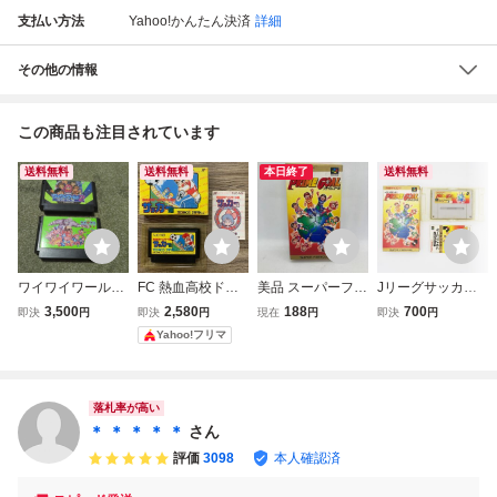
支払い方法
Yahoo!かんたん決済
詳細
その他の情報
この商品も注目されています
送料無料
送料無料
本日終了
送料無料
ワイワイワールド
FC 熱血高校ドッ
美品 スーパーファ
Jリーグサッカー
ワイワイワールド
ジボール部 サッ
ミコン SFC プラ
プライムゴール
3,500
2,580
188
700
即決
円
即決
円
現在
円
即決
円
2 ファミコンソフ
カー編 箱説明書
イムゴール Jリ
箱・説明書付 スー
Yahoo!フリマ
ト FC 箱説明書無
付 ファミコン
ーグサッカー 箱
パーファミコン S
し
テクノスジャパン
と説明書のみ
FC 任天堂 【動作
確認済み】
落札率が高い
＊ ＊ ＊ ＊ ＊
さん
評価
3098
本人確認済