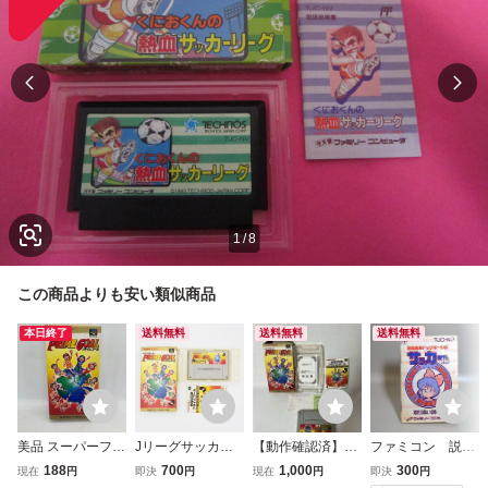
1
/
8
この商品よりも安い類似商品
本日終了
送料無料
送料無料
送料無料
美品 スーパーファ
Jリーグサッカー
【動作確認済】SF
ファミコン 説明
ミコン SFC プラ
プライムゴール
C Jリーグサッカ
書 熱血高校ドッ
188
700
1,000
300
現在
円
即決
円
現在
円
即決
円
イムゴール Jリ
箱・説明書付 スー
ー プライムゴール
ジボール部 サッカ