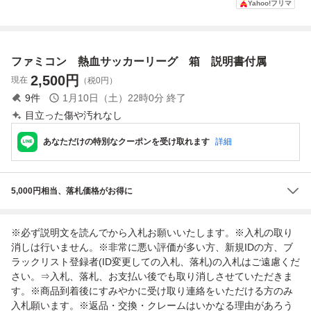
Yahoo!フリマ
ーグサッカー 箱
パーファミコン S
箱・説明書付 スー
ー編
と説明書のみ
FC 任天堂 【動作
パーファミコン n
確認済み】
amcot
ファミコン 熱血サッカーリーグ 箱 説明書付属
2,500
円
現在
（税0円）
9
件
1月10日（土）22時0分
終了
目立った傷や汚れなし
あなただけの特別なクーポンを受け取れます
詳細
5,000円相当、落札価格がお得に
※必ず説明文を読んでから入札お願いいたします。※入札の取り
消しは行いません。※非常に悪い評価が多い方、新規IDの方、ブ
ラックリスト登録者(ID変更しての入札、落札)の入札はご遠慮くだ
さい。⇒入札、落札、お支払い後でも取り消しさせていただきま
す。※商品到着後にすみやかに受け取り連絡をいただける方のみ
入札願います。※返品・交換・クレームはいかなる理由があろう