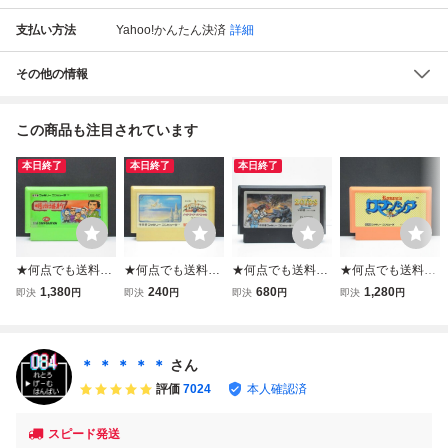
支払い方法
Yahoo!かんたん決済
詳細
その他の情報
この商品も注目されています
本日終了
本日終了
本日終了
★何点でも送料１
★何点でも送料１
★何点でも送料１
★何点でも送料１
８５円★ 明治維新
８５円★ ハイドラ
８５円★ ゾイド2
８５円★ ロマンシ
1,380
240
680
1,280
即決
円
即決
円
即決
円
即決
円
ファミコン シ1レ
イド・スペシャル
ゼネバスの逆襲 Z
ア ファミコン ツ2
即発送 FC ソフト
ファミコン シ36
OIDS ファミコン
4レ即発送 FC ソ
動作確認済み
レ即発送 FC ソフ
シ15レ即発送 FC
フト 動作確認済み
ト 動作確認済み
ソフト 動作確認済
＊ ＊ ＊ ＊ ＊
さん
み
評価
7024
本人確認済
スピード発送