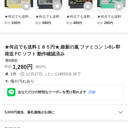
★何点でも送料１
★何点でも送料１
★何点でも送料１
★何点でも送料１
８５円★ ハイドラ
８５円★ ゾイド2
８５円★ ファミコ
８５円★ 4人打ち
240
680
480
280
即決
円
即決
円
即決
円
即決
円
イド・スペシャル
ゼネバスの逆襲 Z
ン将棋竜王戦 ファ
麻雀 ファミコン
ファミコン シ36
OIDS ファミコン
ミコン シ16レ即
シ31レ即発送 FC
レ即発送 FC ソフ
シ15レ即発送 FC
発送 FC ソフト 動
ソフト 動作確認済
ト 動作確認済み
ソフト 動作確認済
作確認済み
み
★何点でも送料１８５円★ 維新の嵐 ファミコン シ8レ即
み
発送 FC ソフト 動作確認済み
匿名配送
1,280
円
即決
（税0円）
1
件
12月27日（土）11時50分
終了
傷や汚れあり
あなただけの特別なクーポンを受け取れます
詳細
5,000円相当、落札価格がお得に