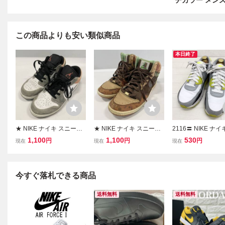
チカラー メン
この商品よりも安い類似商品
本日終了
★ NIKE ナイキ スニーカ
★ NIKE ナイキ スニーカ
2116〓 NIKE ナイ
ー AIR JORDAN 1 LOW S
ー コートフォース ハイ
マックス90 スニー
1,100
1,100
530
円
円
円
現在
現在
現在
E GS エアジョーダン 1 ロ
プレミアム リョーザスカ
ディース サイズ23.
ー DX4374-008 マルチカ
イウォーカー コラボ 318
イト グレー ブラッ
ラー 25cm メンズ レディ
498-921 マルチカラー 28
光イエロー 靴 シュ
ース 現状品
cm メンズ
カジュアル
今すぐ落札できる商品
送料無料
送料無料