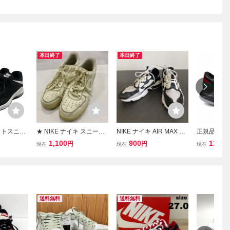
本日終了
本日終了
ットスニー
★ NIKE ナイキ スニーカ
NIKE ナイキ AIR MAX エ
正規品 Nike A
クス アル
ー AIR FORCE 1 07 エア
アマックス スニーカー ホ
Low Origin
1,100
900
11
円
円
円
現在
現在
現在
AA7060-
フォース1 ローカット DO
ワイト ブラック 24cm
ナイキ エア
26.0 (M)
9785-100 ホワイト セイ
ロー オリジ
ル 27.5cm メンズ
スニーカー 
ズ
送料無料
送料無料