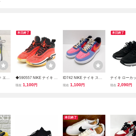
ズ
本日終了
本日終了
キ エア
◆590557 NIKE ナイキ ◇
ID742 NIKE ナイキ スニ
ナイキ ローカ
カー レ
スニーカー Air Jordan 36
ーカー アンディフィーテ
カー エア マッ
1,100
1,100
2,090
円
円
円
現在
現在
現在
5 ホワ
Low Infrared エアジョー
ッド エアフォース1 ロー
ファ トレーナー 
ク 蛍
ダン DH0832-660 サイズ
SP DV5255-400 #26.5cm
001 メンズ SIZE 
ーズ
27.5cm メンズ ピンク系
マルチカラー系 メンズ 美
NIKE
品
本日終了