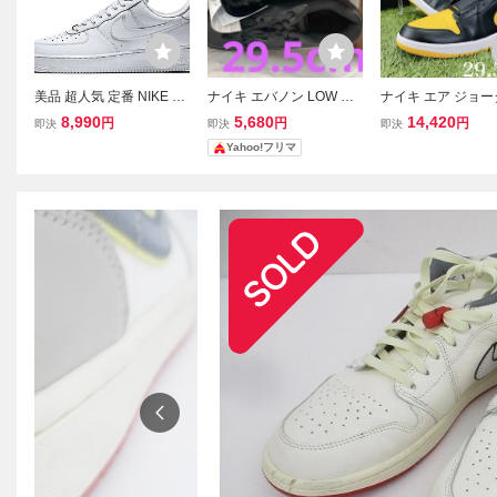
美品 超人気 定番 NIKE AI
ナイキ エバノン LOW NIK
ナイキ エア ジョー
R FORCE 1 '07 WHITE/W
E シューズ スニーカー メ
ロー 白黒黄 Nike Air
8,990
5,680
14,420
円
円
円
即決
即決
即決
HITE ナイキ エアフォー
ンズ 29.5cm
an 1 Low AJ1 
Yahoo!フリマ
ス ワン ロー ホワイト 31
ーカー 29.5cm 553
5122-111 定番 メンズ ス
72
ニーカー 28.5