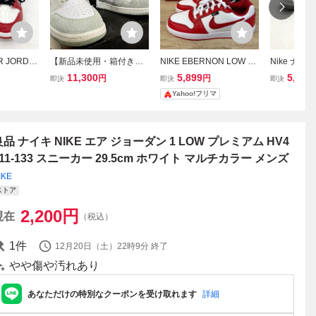
R JORDA
【新品未使用・箱付き】
NIKE EBERNON LOW P
Nike ナイ
エア ジョー
NIKE AIR JORDAN 1 LO
REM ナイキ エバノン ロ
ir Jordan 2
11,300
5,899
5,247
円
円
即決
即決
即決
OW OG シ
W SE 29.5cm US11.5 ナ
ー プレミアム スニーカー
ment Grey 
Yahoo!フリマ
600 メンズ
イキ エアジョーダン1 ロ
シューズ 赤 白 ホワイト 2
エアジョーダ
 ホワイト
ー ホワイトシーフォーム
7.0
ズ 29.5c
スウェード FN5214-131
ー 靴 B141
良品 ナイキ NIKE エア ジョーダン 1 LOW プレミアム HV4
511-133 スニーカー 29.5cm ホワイト マルチカラー メンズ
IKE
ストア
2,200
円
現在
（税込）
1
件
12月20日（土）22時9分
終了
やや傷や汚れあり
あなただけの特別なクーポンを受け取れます
詳細