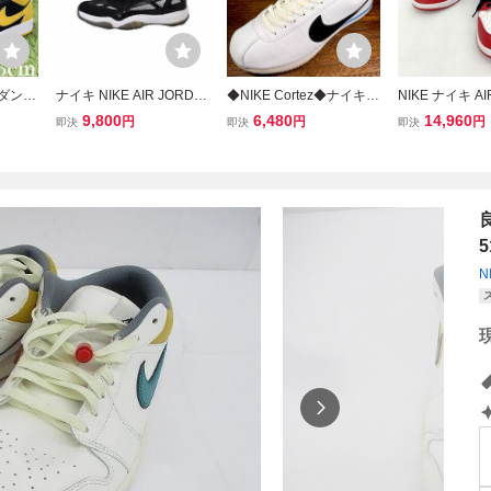
ダン 1
ナイキ NIKE AIR JORDA
◆NIKE Cortez◆ナイキ
NIKE ナイキ AI
 Jord
N 11 RETRO LOW IE ス
コルテッツ 29.5cm スニ
N スニーカー 
9,800
6,480
14,960
円
円
円
即決
即決
即決
メンズスニ
ニーカー エアジョーダン
ーカー 白 ホワイト メン
ダン 1 レトロ L
558-0
ローカット 27.5 黒 ブラ
ズ 靴 中古 宅急便 即決
カゴ HQ6998-
ック 白 ホワイト 919712-
29ｃｍ レッド
001 メンズ
靴 DF19879■
N