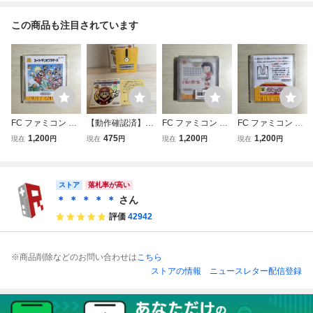
この商品も注目されています
FC ファミコン デ
【動作確認済】
FC ファミコン デ
FC ファミコン デ
ィスクシステム デ
ディスクシステ
ィスクシステム デ
ィスクシステム デ
1,200
475
1,200
1,200
現在
円
現在
円
現在
円
現在
円
ィスクカード / ス
ム ベースボール
ィスクカード / バ
ィスクカード / エ
ーパーマリオブラ
FC ファミコン
レーボール
レクトリシャン
ザーズ / バレーボ
ール
ストア
落札率が高い
＊ ＊ ＊ ＊ ＊
さん
評価
42942
※商品削除などのお問い合わせは
こちら
ストアの情報
ニュースレター配信登録