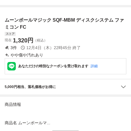
ーパーマリオブラ
FC ファミコン
レーボール
レクトリシャン
ザーズ / バレーボ
ール
ムーンボールマジック SQF-MBM ディスクシステム ファ
ミコン FC
ストア
1,320
円
現在
（税込）
3
件
12月4日（木）22時45分
終了
やや傷や汚れあり
あなただけの特別なクーポンを受け取れます
詳細
5,000円相当、落札価格がお得に
商品情報
商品名 ムーンボールマ...