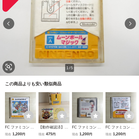
1
/
5
この商品よりも安い類似商品
FC ファミコン デ
【動作確認済】
FC ファミコン デ
FC ファミコン デ
ィスクシステム デ
ディスクシステ
ィスクシステム デ
ィスクシステム デ
1,200
475
1,200
1,200
現在
円
現在
円
現在
円
現在
円
ィスクカード / ス
ム ベースボール
ィスクカード / バ
ィスクカード / エ