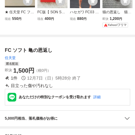
★ 任天堂 FC ファ
FC版【 SON SON
ハセガワ FC03 1/
猫の恩返し 猫の
ミコン ファミリー
ソンソン 】起動確
24 90’s レースク
御守
550
400
880
1,200
現在
円
現在
円
現在
円
即決
円
コンピュータ 亀の
認済み★ファミコ
イーン フィギュ
Yahoo!フリマ
恩返し 1988 ハド
ンソフト カセット
ア
ソン ソフト HFC-
KO 動作未確認
FC ソフト 亀の恩返し
任天堂
匿名配送
1,500
円
即決
（税0円）
1
件
12月7日（日）5時28分
終了
目立った傷や汚れなし
あなただけの特別なクーポンを受け取れます
詳細
5,000円相当、落札価格がお得に