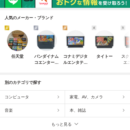
人気のメーカー・ブランド
1
2
3
4
5
任天堂
バンダイナム
コナミデジタ
タイトー
スク
コエンターテ
ルエンタテイ
エ
インメント
ンメント
別のカテゴリで探す
コンピュータ
家電、AV、カメラ
音楽
本、雑誌
もっと見る