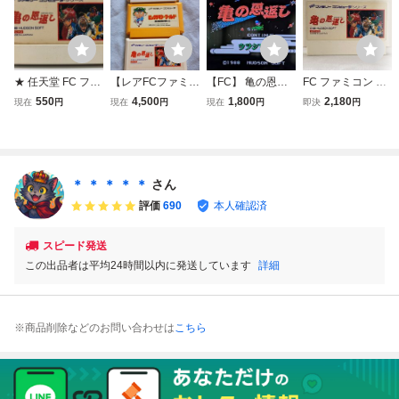
★ 任天堂 FC ファ
【レアFCファミコ
【FC】 亀の恩返
FC ファミコン 亀
ミコン ファミリー
ン】ハドソンレア
し〜ウラシマ伝
の恩返し
550
4,500
1,800
2,180
現在
円
現在
円
現在
円
即決
円
コンピュータ 亀の
物ソフト3本まと
説〜 【ファミコ
恩返し 1988 ハド
め売り！ビックリ
ン】 ソフトのみ
ソン ソフト HFC-
マンワールド+亀
動作確認済
KO 動作未確認
の恩返し+魔神英
雄伝ワタル外伝
＊ ＊ ＊ ＊ ＊
さん
動作確認済 送料
評価
690
本人確認済
無料
スピード発送
この出品者は平均24時間以内に発送しています
詳細
※商品削除などのお問い合わせは
こちら