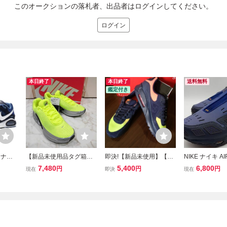
このオークションの落札者、出品者はログインしてください。
ログイン
本日終了
本日終了
送料無料
鑑定付き
 ナイ
【新品未使用品タグ箱
即決!【新品未使用】【26.
NIKE ナイキ AI
コマン
付】 NIKE AIR MAX DN 2
5cm】ナイキ AIR MAX 90
アマックス SND
7,480
5,400
6,800
円
円
円
現在
即決
現在
 AIR
6.5㎝ ナイキ エア マック
エアマックス マルチカラ
ニーカー 26.5c
ke 62
ス ＤＮ DV3337-700 US
ー NIKE
8.5