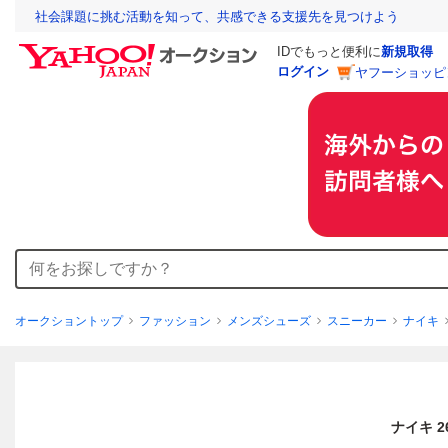
社会課題に挑む活動を知って、共感できる支援先を見つけよう
IDでもっと便利に
新規取得
ログイン
ヤフーショッピ
オークショントップ
ファッション
メンズシューズ
スニーカー
ナイキ
ナイキ 2