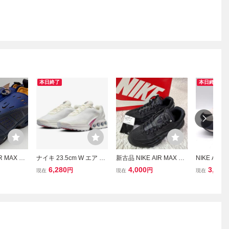
本日終了
本日終了
R MAX エ
ナイキ 23.5cm W エア マ
新古品 NIKE AIR MAX 97
NIKE AIR 
R SE ス
ックス DN 定価20130円
トリプルブラック 26.5cm
エアマック
6,280
4,000
3,000
円
円
現在
現在
現在
m
セイル ハイパーヴァイオ
TRIPLE BLACK BQ4567-
26.5cm 
レット オフホワイト系 AI
001 メンズ 箱タグ付き 黒
D9082-1
R MAX ダイナミックエア
ナイキ エアマックス
気モデル
ウィメンズ