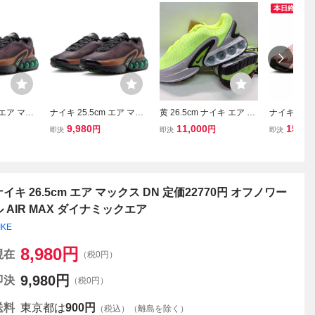
本日終了
 エア マッ
ナイキ 25.5cm エア マッ
黄 26.5cm ナイキ エア マ
ナイキ エア
770円 オ
クス DN 定価22770円 オ
ックス DN NIKE AIR MAX
8 定価2530
9,980
11,000
15,80
円
円
即決
即決
即決
 MAX ダイ
フノワール AIR MAX ダイ
DN 新品
5cm メタ
ナミックエア
ロンズ AIR
ー
ナイキ 26.5cm エア マックス DN 定価22770円 オフノワー
ル AIR MAX ダイナミックエア
IKE
8,980
円
現在
（税0円）
9,980
円
即決
（税0円）
送料
東京都は
900円
（税込）（離島を除く）