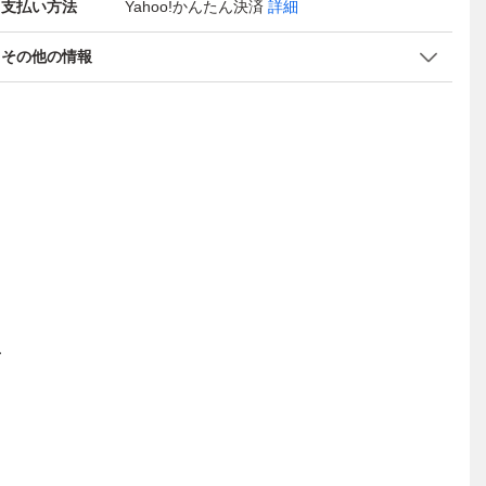
支払い方法
Yahoo!かんたん決済
詳細
その他の情報