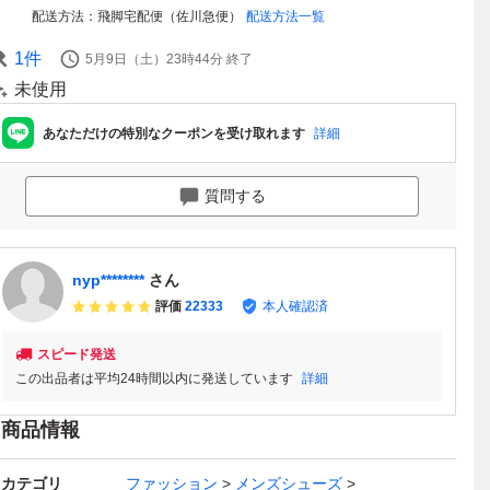
配送方法
飛脚宅配便（佐川急便）
配送方法一覧
1
件
5月9日（土）23時44分
終了
未使用
あなただけの特別なクーポンを受け取れます
詳細
質問する
nyp********
さん
評価
22333
本人確認済
スピード発送
この出品者は平均24時間以内に発送しています
詳細
商品情報
カテゴリ
ファッション
メンズシューズ