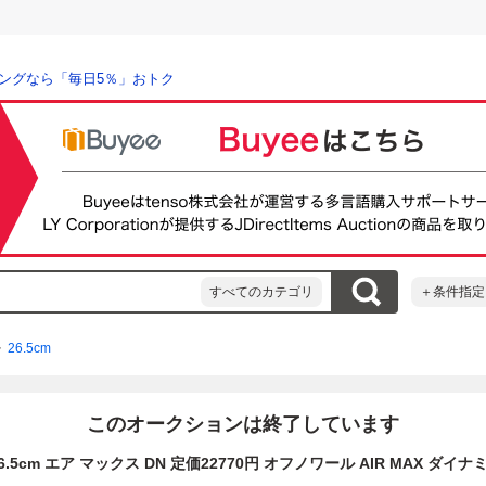
ングなら「毎日5％」おトク
すべてのカテゴリ
＋条件指定
26.5cm
このオークションは終了しています
6.5cm エア マックス DN 定価22770円 オフノワール AIR MAX ダイ