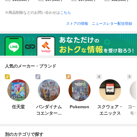
デュアルショック
作未確認 ジャンク
動作未確認 ジャン
とめ 動作未確認
4 60点 まとめ売り
ニンテンドー 任天
ク SONY PlayStati
ジャンク Nintend
※商品削除などのお問い合わせは
こちら
動作未確認 ジャン
堂 console CTR-0
on vita console
o console RED-00
ク SONY controlle
01
1 KTR-001
ストアの情報
ニュースレター配信登録
r original
人気のメーカー・ブランド
1
2
3
4
5
任天堂
バンダイナム
Pokemon
スクウェア・
コー
コエンターテ
エニックス
モ
インメント
別のカテゴリで探す