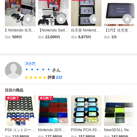
E Nintendo 任天堂
【Nintendo Switc
任天堂 Nintendo S
【1円】任天堂 有
ニンテンドースイ
h】有機ELモデル
witch ニンテンド
機ELモデル Ninte
500
22,000
6,875
1
現在
円
現在
円
現在
円
現在
円
ッチ Switch HEG-
HEG-001 本体 ニ
ースイッチ 有機E
ndo Switch 本体の
001 有機ELモデル
ンテンドースイッ
Lモデル HEG-001
み HEG-001 初期
初期化済み ホワイ
チ 箱、付属品付き
HAC-001 本体 3点
化/動作確認済 ニ
ト ゲーム機 本体
ゲーム機 任天堂
通電のみ確認済 ま
ンテンドースイッ
箱付き かわせみ
とめ ジャンク
チ H06-144kk/F3
ストア
＊ ＊ ＊ ＊ ＊
さん
評価
222
注目の商品
本日終了
本日終了
PS4 コントローラ
Nintendo 3DS 本
PSVita PCH-2000
New3DSLL New3
ー DUALSHOCK4
体 15台 まとめ 動
本体 10台 まとめ
DS 本体 計10台 ま
110,980
137,980
157,980
182,980
現在
円
現在
円
現在
円
現在
円