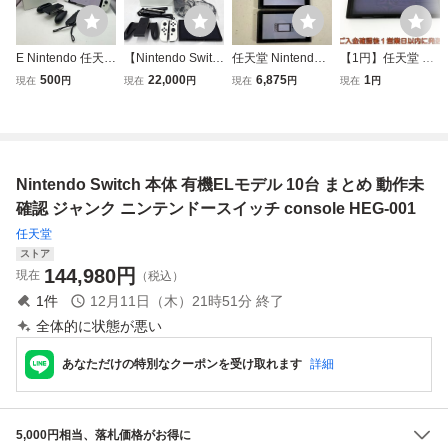
E Nintendo 任天堂
【Nintendo Switc
任天堂 Nintendo S
【1円】任天堂 有
ニンテンドースイ
h】有機ELモデル
witch ニンテンド
機ELモデル Ninte
500
22,000
6,875
1
現在
円
現在
円
現在
円
現在
円
ッチ Switch HEG-
HEG-001 本体 ニ
ースイッチ 有機E
ndo Switch 本体の
001 有機ELモデル
ンテンドースイッ
Lモデル HEG-001
み HEG-001 初期
初期化済み ホワイ
チ 箱、付属品付き
HAC-001 本体 3点
化/動作確認済 ニ
ト ゲーム機 本体
ゲーム機 任天堂
通電のみ確認済 ま
ンテンドースイッ
箱付き かわせみ
とめ ジャンク
チ H06-144kk/F3
Nintendo Switch 本体 有機ELモデル 10台 まとめ 動作未
確認 ジャンク ニンテンドースイッチ console HEG-001
任天堂
ストア
144,980
円
現在
（税込）
1
件
12月11日（木）21時51分
終了
全体的に状態が悪い
あなただけの特別なクーポンを受け取れます
詳細
5,000円相当、落札価格がお得に