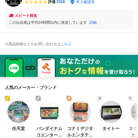
評価
7028
本人確認済
スピード発送
この出品者は平均24時間以内に発送しています
詳細
※商品削除などのお問い合わせは
こちら
人気のメーカー・ブランド
1
2
3
4
5
任天堂
バンダイナム
コナミデジタ
タイトー
スク
コエンターテ
ルエンタテイ
エ