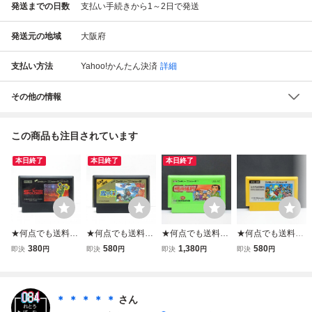
発送までの日数
支払い手続きから1～2日で発送
発送元の地域
大阪府
支払い方法
Yahoo!かんたん決済
詳細
その他の情報
この商品も注目されています
本日終了
本日終了
本日終了
★何点でも送料１
★何点でも送料１
★何点でも送料１
★何点でも送料１
８５円★ スターソ
８５円★ ⑥ 魔界
８５円★ 明治維新
８５円★ スーパー
380
580
1,380
580
即決
円
即決
円
即決
円
即決
円
ルジャー ファミコ
村 ファミコン ツ1
ファミコン シ1レ
マリオブラザーズ
ン ツ23レ即発送 F
0レ即発送 FC ソ
即発送 FC ソフト
ファミコン ツ30
C ソフト 動作確認
フト 動作確認済み
動作確認済み
レ即発送 FC ソフ
済み
ト 動作確認済み
＊ ＊ ＊ ＊ ＊
さん