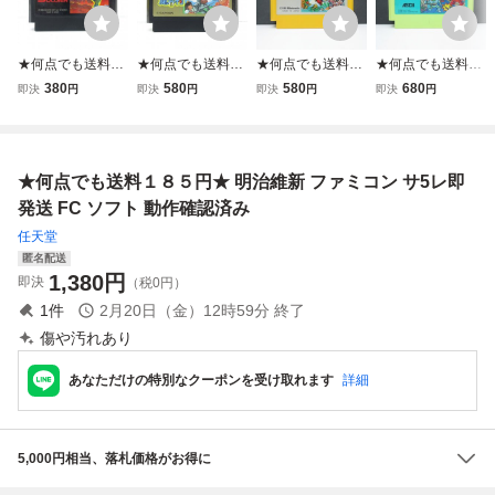
★何点でも送料１
★何点でも送料１
★何点でも送料１
★何点でも送料１
８５円★ スターソ
８５円★ ⑥ 魔界
８５円★ スーパー
８５円★ ボコスカ
380
580
580
680
即決
円
即決
円
即決
円
即決
円
ルジャー ファミコ
村 ファミコン ツ1
マリオブラザーズ
ウォーズ ファミコ
ン ツ23レ即発送 F
0レ即発送 FC ソ
ファミコン ツ30
ン ツ27レ即発送 F
C ソフト 動作確認
フト 動作確認済み
レ即発送 FC ソフ
C ソフト 動作確認
済み
ト 動作確認済み
済み
★何点でも送料１８５円★ 明治維新 ファミコン サ5レ即
発送 FC ソフト 動作確認済み
任天堂
匿名配送
1,380
円
即決
（税0円）
1
件
2月20日（金）12時59分
終了
傷や汚れあり
あなただけの特別なクーポンを受け取れます
詳細
5,000円相当、落札価格がお得に