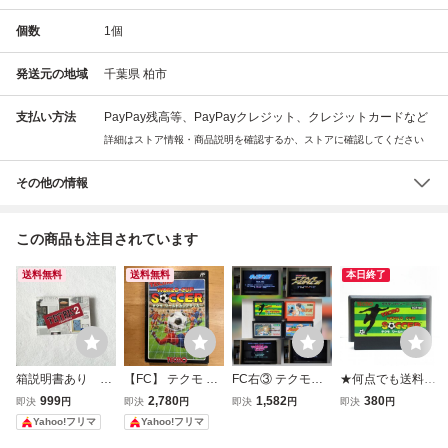
個数
1
個
発送元の地域
千葉県 柏市
支払い方法
PayPay残高等、PayPayクレジット、クレジットカードなど
詳細はストア情報・商品説明を確認するか、ストアに確認してください
その他の情報
この商品も注目されています
送料無料
送料無料
本日終了
箱説明書あり フ
【FC】 テクモ ワ
FC右③ テクモワ
★何点でも送料１
ァミコンFC テト
ールドカップサッ
ールドカップサッ
８５円★ テクモ
999
2,780
1,582
380
即決
円
即決
円
即決
円
即決
円
リス2＋ボンブリ
カー ファミコン
カー ファミコン
ワールドカップサ
Yahoo!フリマ
Yahoo!フリマ
ス 任天堂
キャプテン翼 激闘
ッカー ファミコン