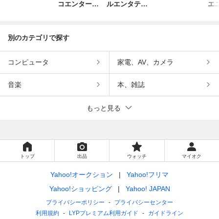
コエンターテ
ルエンタテイ
エ
インメント
ンメント
別のカテゴリで探す
コンピュータ
家電、AV、カメラ
音楽
本、雑誌
もっと見る
トップ
出品
ウォッチ
マイオク
Yahoo!オークション
Yahoo!フリマ
Yahoo!ショッピング
Yahoo! JAPAN
プライバシーポリシー
プライバシーセンター
利用規約
LYPプレミアム利用ガイド
ガイドライン