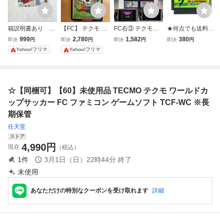
箱説明書あり フ
【FC】 テクモ ワ
FC右③ テクモワ
★何点でも送料１
ァミコンFC テト
ールドカップサッ
ールドカップサッ
８５円★ テクモ
999
2,780
1,582
380
即決
円
即決
円
即決
円
即決
円
リス2＋ボンブリ
カー ファミコン
カー ファミコン
ワールドカップサ
Yahoo!フリマ
Yahoo!フリマ
ス 任天堂
キャプテン翼 激闘
ッカー ファミコン
プロレス スーパー
チ46レ即発送 FC
スターフォース テ
ソフト 動作確認済
クモ TECMO レト
み
☆【同梱可】【60】未使用品 TECMO テクモ ワールドカ
ロ ゲーム
ップサッカー FC ファミコン ゲームソフト TCF-WC ※長
期保管
任天堂
ストア
4,990
円
現在
（税込）
1
件
3月1日（日）22時44分
終了
未使用
あなただけの特別なクーポンを受け取れます
詳細