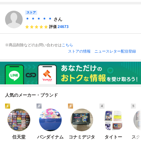
プロレス スーパー
チ46レ即発送 FC
スターフォース テ
ソフト 動作確認済
クモ TECMO レト
み
ストア
ロ ゲーム
＊ ＊ ＊ ＊ ＊
さん
評価
24673
※商品削除などのお問い合わせは
こちら
ストアの情報
ニュースレター配信登録
人気のメーカー・ブランド
1
2
3
4
5
任天堂
バンダイナム
コナミデジタ
タイトー
スク