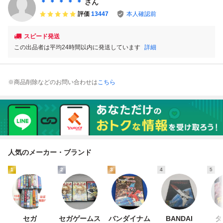
＊ ＊ ＊ ＊ ＊
さん
品 26.7.28H
評価
13447
本人確認前
スピード発送
この出品者は平均24時間以内に発送しています
詳細
※商品削除などのお問い合わせは
こちら
人気のメーカー・ブランド
1
2
3
4
5
セガ
セガゲームス
バンダイナム
BANDAI
タ