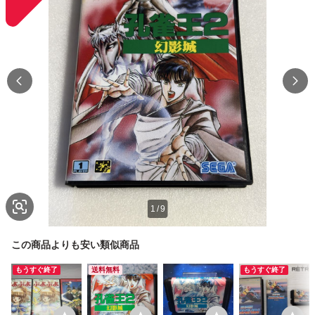
1
/
9
この商品よりも安い類似商品
もうすぐ終了
送料無料
もうすぐ終了