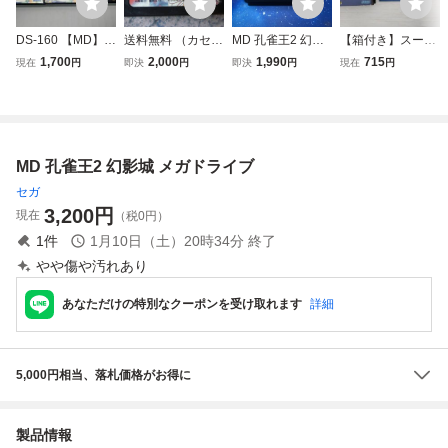
DS-160 【MD】メ
送料無料 （カセッ
MD 孔雀王2 幻影
【箱付き】スーパ
ガドライブ ソフト
トのみ）孔雀王2
城 メガドライブ
ーハングオン メガ
1,700
2,000
1,990
715
現在
円
即決
円
即決
円
現在
円
3点（まとめ売
幻影城 メガドライ
ソフトのみ SEGA
ドライブ MD
り）ぷよぷよ 2本 /
ブ MD アクション
セガ
ランドストーカー
起動確認済 SEGA
動作未確認
セガ 箱・説明書無
マニア レア
MD 孔雀王2 幻影城 メガドライブ
セガ
3,200
円
現在
（税0円）
1
件
1月10日（土）20時34分
終了
やや傷や汚れあり
あなただけの特別なクーポンを受け取れます
詳細
5,000円相当、落札価格がお得に
製品情報