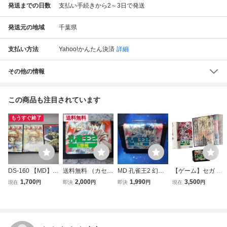
発送までの日数
支払い手続きから2～3日で発送
発送元の地域
千葉県
支払い方法
Yahoo!かんたん決済
詳細
その他の情報
この商品も注目されています
もうすぐ終了
送料無料
DS-160 【MD】メ
送料無料 （カセッ
MD 孔雀王2 幻影
【ゲーム】セガ メ
ガドライブ ソフト
トのみ）孔雀王2
城 メガドライブ
ガドライブ 孔雀王
1,700
2,000
1,990
3,500
現在
円
即決
円
即決
円
現在
円
3点（まとめ売
幻影城 メガドライ
ソフトのみ SEGA
２ 幻影城 SEGA M
り）ぷよぷよ 2本 /
ブ MD アクション
セガ
EGA DRIVE MD
ランドストーカー
起動確認済 SEGA
カセット ソフト G
動作未確認
セガ 箱・説明書無
-4017.レトロ テレ
マニア レア
ビゲーム 中古現状