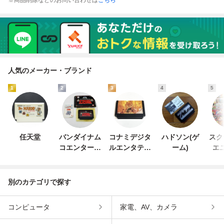
人気のメーカー・ブランド
1
2
3
4
5
任天堂
バンダイナム
コナミデジタ
ハドソン(ゲ
スク
コエンターテ
ルエンタテイ
ーム)
エ
インメント
ンメント
別のカテゴリで探す
コンピュータ
家電、AV、カメラ