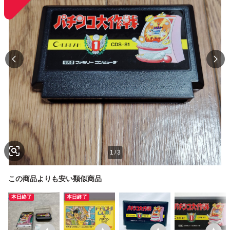
1
/
3
この商品よりも安い類似商品
本日終了
本日終了