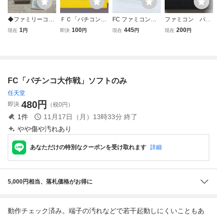
◆ファミリーコン
ＦＣ「パチコン」
FC ファミコンソ
ファミコン パチ
ピューター/ファミ
（パチンコゲーム
フト パチンコ大作
ンコ大作戦 1 CDS
1
100
445
200
現在
円
即決
円
現在
円
現在
円
コン/FC パチンコ
戦１ ソフトのみ
-81 ソフトのみ
大作戦 ソフト
起動確認済
FC「パチンコ大作戦」ソフトのみ
任天堂
480
円
即決
（税0円）
1
件
11月17日（月）13時33分
終了
やや傷や汚れあり
あなただけの特別なクーポンを受け取れます
詳細
5,000円相当、落札価格がお得に
動作チェック済み。端子の汚れなどで若干起動しにくいこともあ