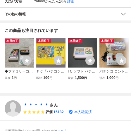
支払い方法
Yahoo!かんたん決済
詳細
その他の情報
この商品も注目されています
本日終了
本日終了
本日終了
本日終了
◆ファミリーコン
ＦＣ「パチコン」
FC ソフト パチン
パチンコ コントロ
ピューター/ファミ
（パチンコゲーム
コ大作戦2
ーラー FC ファミ
1
100
1,500
1,000
現在
円
即決
円
現在
円
現在
円
コン/FC パチンコ
コン ココナッツジ
大作戦 ソフト
ャパン CJPC-102
＊ ＊ ＊ ＊ ＊
さん
評価
15132
本人確認済
※商品削除などのお問い合わせは
こちら