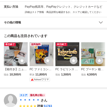
支払い方法
PayPay残高等、PayPayクレジット、クレジットカードなど
詳細はストア情報・商品説明を確認するか、ストアに確認してください
その他の情報
この商品も注目されています
本日終了
送料無料
本日終了
【箱付き】ニュー
FC ファミコンソ
FC ラビリンス La
FC プーヤン 箱説
ファミコン・ Nint
フト 鉄腕アトム
byrinth 箱説付 フ
付き ハドソン フ
10,500
11,800
1,500
4,500
現在
円
即決
円
現在
円
現在
円
endo FC 箱説付
箱説キャラカード
ァミリーコンピュ
ァミリーコンピュ
Yahoo!フリマ
ファミリーコンピ
付
ータ ファミコン
ータ レア
ュータ レトロ HV
ソフト レトロ (08
C-101②
018米
ストア
落札率が高い
＊ ＊ ＊ ＊ ＊
さん
評価
51783