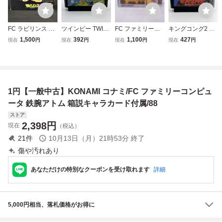
FC ラビリンス La
ツインビー TWIN
FC ファミリーコ
キングコング2 怒
byrinth 箱説付 フ
BEE KONAMI コ
ンピュータ専用 ジ
りのメガトンパン
1,500
392
1,100
427
現在
円
現在
円
現在
円
現在
円
ァミリーコンピュ
ナミ Nintendo 任
ョイカードmkII Jo
チ Konami コナミ
ータ ファミコン
天堂 ファミリーコ
ycard mkII 箱付
任天堂 Nintendo
ソフト レトロ (08
ンピュータ ファミ
【10
ファミリーコンピ
018米
コン FC ソフト カ
ュータ ファミコン
セット カートリッ
FC ソフト カセッ
1円【一般中古】KONAMI コナミ/FC ファミリーコンピュ
ジ
ト カートリッジ
ータ 鉄腕アトム 箱説キャラカード付属/88
ストア
2,398
円
現在
（税込）
21
件
10月13日（月）21時53分
終了
傷や汚れあり
あなただけの特別なクーポンを受け取れます
詳細
5,000円相当、落札価格がお得に