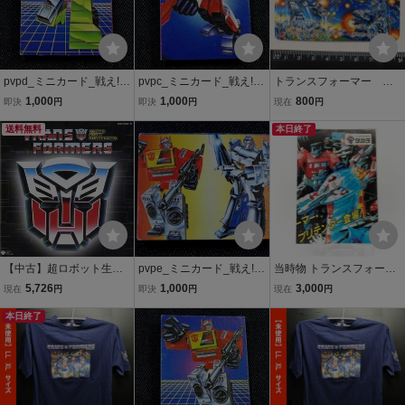
pvpd_ミニカード_戦え!超
pvpc_ミニカード_戦え!超
トランスフォーマー デ
ロボット生命体トランス
ロボット生命体トランス
ストロン カード サイ
1,000
1,000
800
即決
円
即決
円
現在
円
フォーマー_スクラッパー
フォーマー_アラート
バトロン テレホンサー
送料無料
ビス TAKARA
本日終了
【中古】超ロボット生命
pvpe_ミニカード_戦え!超
当時物 トランスフォーマ
体 トランスフォーマー テ
ロボット生命体トランス
ー 超神マスターフォース
5,726
1,000
3,000
現在
円
即決
円
現在
円
ーマソングコレクション
フォーマー_メガトロン対
チラシ レトロ
本日終了
ブロードキャスト