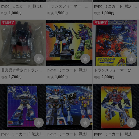
pvpd_ミニカード_戦え!超
トランスフォーマー マ
pvpc_ミニカード_戦え!超
ロボット生命体トランス
イクロン伝説 カタロ
ロボット生命体トランス
1,000
1,500
1,000
即決
円
即決
円
即決
円
フォーマー_キックバック
グ タカラ TAKARA
フォーマー_スラージ
本日終了
本日終了
非売品☆希少☆トランス
pvpe_ミニカード_戦え!超
トランスフォーマーぴあ
フォーマー 非売品DVD
ロボット生命体トランス
(トランスフォーマー博TR
1,700
1,000
2,000
現在
円
即決
円
現在
円
先着予約特典品 オプテ
フォーマー_ミックスマス
ANSFORMERS EXPO公
ィマスプライム TOMIC
ター対ハウンド
式ブック'14※超特大両面
A トミカ
ポスター付)タカラトミー
玩具,梶田達二,上田信
pvpc_ミニカード_戦え!超
pvpe_ミニカード_戦え!超
pvpc_ミニカード_戦え!超