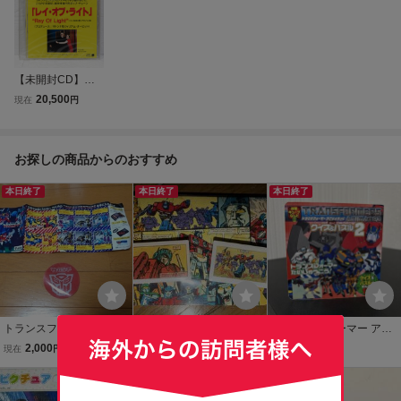
【未開封CD】マ
ドンナ ＆ ウィリ
20,500
現在
円
アム・オービット
： Ray Of Light /
レイ・オブ・ライ
お探しの商品からのおすすめ
ト ： 非売品 プロ
モ 見本盤 ： PCS-
本日終了
295
本日終了
本日終了
トランスフォーマー カタ
トランスフォーマー 限定
トランスフォーマー アニ
ログ 冊子 コースター タカ
ピンズ 2個セット 昭和レ
メイテッド クイズ&パズ
2,000
500
1,300
現在
円
現在
円
現在
円
ラ
トロ
ル2 徳間キューブらんど
本日終了
徳間書店 当時物 本
本日終了