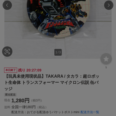
1
/
3
5
残り
20:27:09
本日終了
【玩具未使用現状品】TAKARA / タカラ：超ロボッ
ト生命体 トランスフォーマー マイクロン伝説 缶バ
ッジ
匿名配送
1,280
円
現在
（税0円）
全国一律
180円
送料
（税込）
配送方法
おてがる配送ゆうパケットポストmini
配送方法一覧