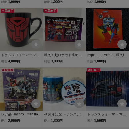
ロボット生命体トランス
ロボット生命体トランス
ロボット生命体トランス
1,000
1,000
1,000
即決
円
即決
円
即決
円
フォーマー_ストリーク
フォーマー_フレンジー対
フォーマー_スナール
本日終了
プロール
本日終了
トランスフォーマー マグ
戦え！超ロボット生命体
pvpc_ミニカード_戦え!超
カップ サイバトロン ハズ
トランスフォーマー VSX
ロボット生命体トランス
4,000
3,000
1,000
現在
円
現在
円
即決
円
ブロ 2015 TRANSFORM
セット 極小変形 コンボイ
フォーマー_パーセプター
ERS MUG Hasbro
送料無料
VS メガトロン 電撃 ホビ
本日終了
ーマガジン 付録 20th タカ
ラ
レア品 Hasbro transfor
40周年記念 トランスフォ
トランスフォーマー マイ
mers SKETCHBOOK
ーマー博2024 限定 養生
クロン伝説 3Dカード
2,000
1,300
1,500
現在
円
現在
円
現在
円
ハスブロ トランスフォ
テープ ピクセルアート
TFC-001 コンボイ トラ