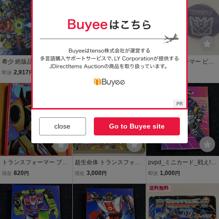
希少 絶版品 超ロボット 生
当時物 戦え！ 超ロボット
トランスフォーマー ビー
命体 トランスフォーマー
生命体トランスフォーマ
ストウォーズ 非売品 ステ
2,917
2,000
1,000
即決
円
現在
円
即決
円
トランスフォーマー No.2
ー カタログ タカラ
ッカー コースター セット
8-201 ピクチュアパズル
本日終了
タカラ 当時 キャンペーン
Ｌ判 クレヨンボード #64
品 Transformers sticker co
2
aster
close
Go to Buyee site
トランスフォーマー ブリ
超生命体 トランスフォー
pvpd_ミニカード_戦え!超
キ箱 小物入れ カンカン箱
マー ビーストウォーズ メ
ロボット生命体トランス
820
3,000
1,000
現在
円
現在
円
即決
円
お菓子の空箱
タルス 大百科 2000年
フォーマー_ボンブシェル
版 第1刷 ポプラ社 TRA
送料無料
NSFORMER BEASTWAR
S METALS encyclopedia