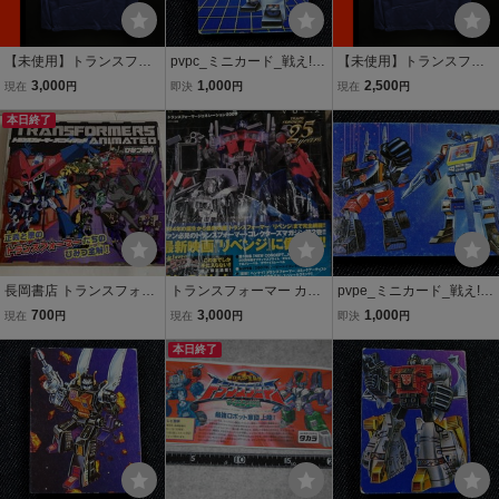
【未使用】トランスフォ
pvpc_ミニカード_戦え!超
【未使用】トランスフォ
ーマー 半袖 Tシャツ LL X
ロボット生命体トランス
ーマー 半袖 Tシャツ LL X
3,000
1,000
2,500
現在
円
即決
円
現在
円
Lサイズ TRANSFORMER
フォーマー_ブロードキャ
Lサイズ TRANSFORMER
S デストロン
本日終了
スト
S デストロン
長岡書店 トランスフォー
トランスフォーマー カタ
pvpe_ミニカード_戦え!超
マーアニメイテッド ひみ
ログ ステッカー等
ロボット生命体トランス
700
3,000
1,000
現在
円
現在
円
即決
円
つ百科
フォーマー_サウンドウエ
本日終了
ーブ対トレイルブレーカ
ー