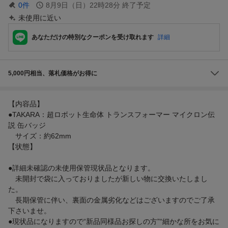
0
件
8月9日（日）22時28分
終了予定
未使用に近い
あなただけの特別なクーポンを受け取れます
詳細
5,000円相当、落札価格がお得に
【内容品】
●TAKARA：超ロボット生命体 トランスフォーマー マイクロン伝
説 缶バッジ
サイズ：約62mm
【状態】
●詳細未確認の未使用保管現状品となります。
未開封で袋に入っておりましたが新しい物に交換いたしまし
た。
長期保管に伴い、裏面の金属劣化などはございますのでご了承
下さいませ。
●現状品になりますので“新品同様品お探しの方”“細かな所をお気に