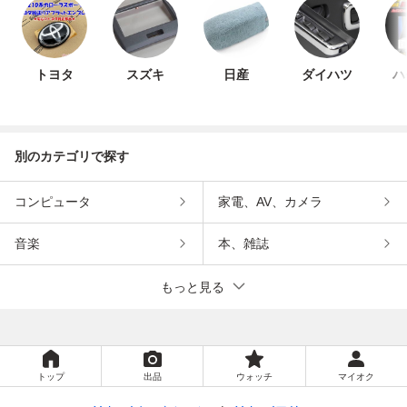
トヨタ
スズキ
日産
ダイハツ
ハ
別のカテゴリで探す
コンピュータ
家電、AV、カメラ
音楽
本、雑誌
もっと見る
トップ
出品
ウォッチ
マイオク