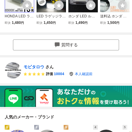
HONDA LED ラゲ
LED ラゲッジラン
ホンダ LED ルー
送料込 ホンダ 汎
ッジ NSX NA1 NA
プ ホンダ 純正交
ムランプ ラゲッジ
用 LEDラゲッジラ
1,480
1,450
1,490
1,500
即決
円
即決
円
即決
円
即決
円
2 S2000 AP1 AP2
換型 CR-Z ZF1 ZF
ランプ NSX NA1
ンプ トランクラン
N-BOX スラッシ
2 MDX YD1 N-BO
NA2 タイプT タイ
プ N BOXスラッシ
ュ JF1 JF2 ランプ
X スラッシュ JF1
プR タイプS ZER
ュ JF1/2 CR-Z ZF
ランプ ライト ル
JF2 S2000 AP1 A
O S2000 AP1 AP2
2 MDX YD1 S200
質問する
ーム トランク 純
P2 ハイブリッド
タイプV タイプS
0 AP1/AP2 プレリ
正交換 部品 カス
RT5 RT6 RF5 RF
ュード BB5/6/7/8
タム
6 RF7
モビタロウ
さん
評価
10004
本人確認前
人気のメーカー・ブランド
1
2
3
4
5