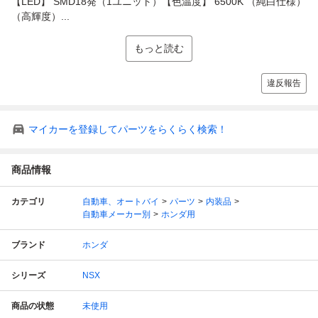
【LED】 SMD18発（1ユニット）【色温度】 6500K （純白仕様）
（高輝度）...
もっと読む
違反報告
マイカーを登録してパーツをらくらく検索！
商品情報
カテゴリ
自動車、オートバイ
パーツ
内装品
自動車メーカー別
ホンダ用
ブランド
ホンダ
シリーズ
NSX
商品の状態
未使用