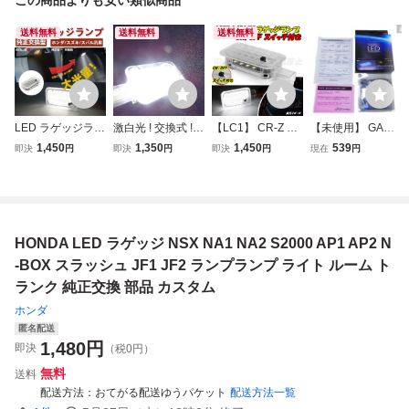
送料無料
送料無料
送料無料
LED ラゲッジラン
激白光 ! 交換式 !
【LC1】 CR-Z ZF
【未使用】 GARA
プ ホンダ 純正交
ホンダ ルームラン
2 / MDX YD1 / S2
X ギャラクス ホン
1,450
1,350
1,450
539
即決
円
即決
円
即決
円
現在
円
換型 CR-Z ZF1 ZF
プ ラゲッジランプ
000 AP1 AP2 / CR
ダ HONDA JF1 JF
2 MDX YD1 N-BO
NSX NA1 NA2 タ
-V RT5 RT6 LED
2 N-BOX Nボック
X スラッシュ JF1
イプT タイプR タ
ラゲッジランプ ト
ス カスタム リア L
JF2 S2000 AP1 A
イプS ZERO S200
ランク 室内灯 ラ
ED ルームライト
P2 ハイブリッド
0 AP1 AP2 タイプ
ゲージ ルームラン
ランプ 在庫有 即
HONDA LED ラゲッジ NSX NA1 NA2 S2000 AP1 AP2 N
RT5 RT6 RF5 RF
V タイプS
プ
納 棚
6 RF7
-BOX スラッシュ JF1 JF2 ランプランプ ライト ルーム ト
ランク 純正交換 部品 カスタム
ホンダ
匿名配送
1,480
円
即決
（税0円）
無料
送料
配送方法
おてがる配送ゆうパケット
配送方法一覧