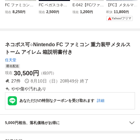
FC ファミコン
FC ベガスコネク
E-042【FC/ファミ
【FC】メタルマッ
リップルアイラン
ション カジノから
コン/動作確認済】
クス 箱 説明書付
8,250
2,500
1,200
11,800
現在
円
現在
円
現在
円
即決
円
ド 箱 ソフト 説
愛をこめて 箱・説
「ファミコンウォ
き ファミコンソフ
Yahoo!フリマ
明書
明書・ハガキ付き
ーズ」箱・説明書
ト
ファミコン シグマ
付 カセット清掃
レトロゲーム (080
済 中古・現状品
68米)
レトロゲーム
ネコポス可○Nintendo FC ファミコン 重力装甲メタルス
トーム アイレム 箱説明書付き
任天堂
匿名配送
30,500
円
現在
（税0円）
27
件
8月10日（日）20時49分
終了
やや傷や汚れあり
あなただけの特別なクーポンを受け取れます
詳細
5,000円相当、落札価格がお得に