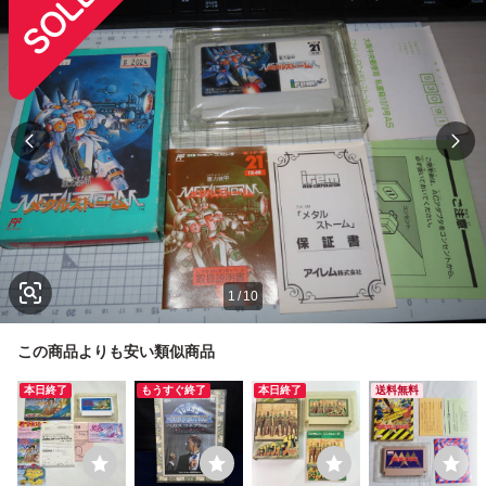
1
/
10
この商品よりも安い類似商品
本日終了
もうすぐ終了
本日終了
送料無料