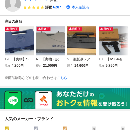
＊ ＊ ＊ ＊ ＊
さん
評価
6287
本人確認済
注目の商品
本日終了
本日終了
本日終了
本日終了
19 【実物】S&
6 【実物・説明
9 絶版激レア】
10 【ASGK有】
W 純正 ハードピ
書付】ベレッタ 純
MAGPUL PTS FP
WA ベレッタ M92
4,200
21,000
14,600
5,750
現在
円
現在
円
現在
円
現在
円
ストルケース ネイ
正 プレミアム ハ
G ガスブローバッ
FS エリート1A H
ビーブルー 警告刻
ードケース ベロア
ク 元箱付 マグプ
W ブラック ガス
※商品削除などのお問い合わせは
こちら
印入 M3913/M590
内装 Wダイヤルロ
ル フォールディン
ブローバック ヘビ
6/M&P等対応 スミ
ック シルバーグレ
グポケットガン K
ーウェイト ウエス
ス＆ウェッソン
ーM92FS/M9対応
SC グロック 美
タンアームズ 元箱
【ケースのみ】
BERETTAケース
品
説付
のみ
人気のメーカー・ブランド
1
2
3
4
5