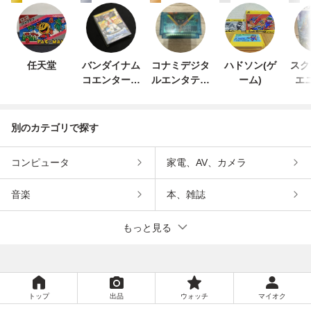
任天堂
バンダイナム
コナミデジタ
ハドソン(ゲ
スク
コエンターテ
ルエンタテイ
ーム)
エ
インメント
ンメント
別のカテゴリで探す
コンピュータ
家電、AV、カメラ
音楽
本、雑誌
もっと見る
トップ
出品
ウォッチ
マイオク