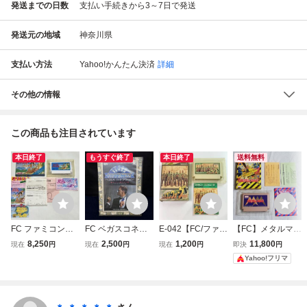
発送までの日数
支払い手続きから3～7日で発送
発送元の地域
神奈川県
支払い方法
Yahoo!かんたん決済
詳細
その他の情報
この商品も注目されています
本日終了
もうすぐ終了
本日終了
送料無料
FC ファミコン
FC ベガスコネク
E-042【FC/ファミ
【FC】メタルマッ
リップルアイラン
ション カジノから
コン/動作確認済】
クス 箱 説明書付
8,250
2,500
1,200
11,800
現在
円
現在
円
現在
円
即決
円
ド 箱 ソフト 説
愛をこめて 箱・説
「ファミコンウォ
き ファミコンソフ
Yahoo!フリマ
明書
明書・ハガキ付き
ーズ」箱・説明書
ト
ファミコン シグマ
付 カセット清掃
レトロゲーム (080
済 中古・現状品
68米)
レトロゲーム