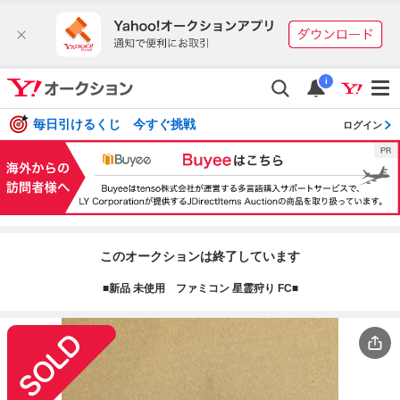
i
毎日引けるくじ 今すぐ挑戦
ログイン
このオークションは終了しています
■新品 未使用 ファミコン 星霊狩り FC■