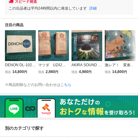
スピード発送
この出品者は平均24時間以内に発送しています
詳細
注目の商品
DENON DL-102
マツダ UZ42 2
AKIRA SOUND C
激レア！ 変奏曲
モノラル MCカー
本 TOSHIBAヴィ
LIP BY 芸能山城組
LD アニメ WOND
14,800
2,980
4,980
14,800
現在
円
現在
円
現在
円
現在
円
トリッジ
ンテージ真空管
レーザーディスク
ER KIDS LOLITA
【動作未確認】
LD LM025-8108
ANIME Ⅳ レーザ
※商品削除などのお問い合わせは
こちら
ーディスク
別のカテゴリで探す