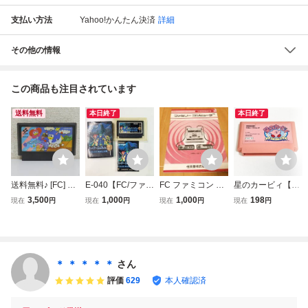
支払い方法
Yahoo!かんたん決済
詳細
その他の情報
この商品も注目されています
送料無料
本日終了
本日終了
送料無料♪ [FC] フ
E-040【FC/ファミ
FC ファミコン 初
星のカービィ【動
ァミコンソフト
コン/動作確認済】
期型 四角ボタン H
作確認済】８本ま
3,500
1,000
1,000
198
現在
円
現在
円
現在
円
現在
円
夢ペンギン物語
「ファイアーエム
VC-001 説明書の
で同梱可 簡易清
カセットのみ
ブレム 外伝」箱・
み
掃済 FC ファミ
説明書付 カセッ
コン
ト清掃済 中古・
現状品 レトロゲー
＊ ＊ ＊ ＊ ＊
さん
ム★
評価
629
本人確認済