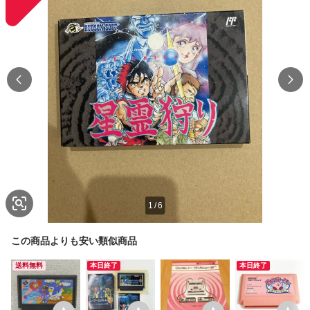
1
/
6
この商品よりも安い類似商品
送料無料
本日終了
本日終了