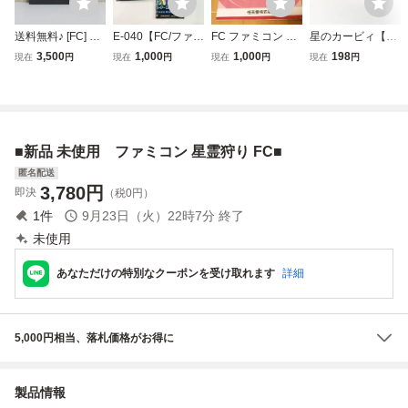
送料無料♪ [FC] フ
E-040【FC/ファミ
FC ファミコン 初
星のカービィ【動
ァミコンソフト
コン/動作確認済】
期型 四角ボタン H
作確認済】８本ま
3,500
1,000
1,000
198
現在
円
現在
円
現在
円
現在
円
夢ペンギン物語
「ファイアーエム
VC-001 説明書の
で同梱可 簡易清
カセットのみ
ブレム 外伝」箱・
み
掃済 FC ファミ
説明書付 カセッ
コン
ト清掃済 中古・
現状品 レトロゲー
■新品 未使用 ファミコン 星霊狩り FC■
ム★
匿名配送
3,780
円
即決
（税0円）
1
件
9月23日（火）22時7分
終了
未使用
あなただけの特別なクーポンを受け取れます
詳細
5,000円相当、落札価格がお得に
製品情報