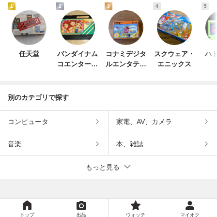
1
2
3
4
5
任天堂
バンダイナム
コナミデジタ
スクウェア・
ハド
コエンターテ
ルエンタテイ
エニックス
インメント
ンメント
別のカテゴリで探す
コンピュータ
家電、AV、カメラ
音楽
本、雑誌
もっと見る
トップ
出品
ウォッチ
マイオク