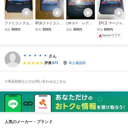
ファミコン ナムコ
即決ファミコンソ
□ＷＳＦ レアソ
【FC】マージャン
ット麻雀3 ナムコ
フト ナムコット
フト ナムコット
天国 ナムコット
500
350
400
600
現在
円
即決
円
現在
円
即決
円
ット麻雀Ⅲ マージ
麻雀3 マージャン
麻雀Ⅲ マージャ
麻雀Ⅲ 動作確認
Yahoo!フリマ
ャン天国
天国
ン天国 （中古商
済 ファミコン
品） 同梱可能で
ナムコ namco fa
す。
mily computer
＊ ＊ ＊ ＊ ＊
さん
評価
671
本人確認前
※商品削除などのお問い合わせは
こちら
人気のメーカー・ブランド