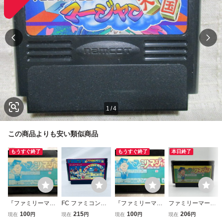
1
/
4
この商品よりも安い類似商品
もうすぐ終了
もうすぐ終了
本日終了
『ファミリーマー
FC ファミコンソ
『ファミリーマー
ファミリーマージ
ジャン』 ＦＣ
フト マッピーラン
ジャン』 ＦＣ
ャン 1987 日本物
100
215
100
206
現在
円
現在
円
現在
円
現在
円
ファミコン 【同
ド ソフトのみ 起
ファミコン 【同
産 NAMCO ナムコ