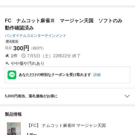
梱歓迎】 ②
動確認済
梱歓迎】
ファミリーコンピ
ュータ FAMILY C
OMPUTER ファミ
FC ナムコット麻雀Ⅲ マージャン天国 ソフトのみ
コン FC ソフト カ
セット カートリッ
動作確認済み
ジ
バンダイナムコエンターテインメント
匿名配送
300
円
現在
（税0円）
1
件
7月5日（土）22時22分
終了
やや傷や汚れあり
あなただけの特別なクーポンを受け取れます
詳細
5,000円相当、落札価格がお得に
製品情報
【FC】 ナムコット麻雀III マージャン天国
1
円〜