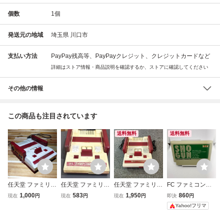
個数
1
個
発送元の地域
埼玉県 川口市
支払い方法
PayPay残高等、PayPayクレジット、クレジットカードなど
詳細はストア情報・商品説明を確認するか、ストアに確認してください
その他の情報
この商品も注目されています
送料無料
送料無料
任天堂 ファミリー
任天堂 ファミリー
任天堂 ファミリー
FC ファミコンソ
コンピュータ 本体
コンピュータ 本体
コンピュータ 本体
フト SHOGUN 将
1,000
583
1,950
860
現在
円
現在
円
現在
円
即決
円
HVC-001 ファミ
HVC-001 ファミ
HVC-001 ファミ
軍 HCT-HD/001
Yahoo!フリマ
コン レトロゲーム
コン FC 初期型 レ
コン レトロゲーム
トロゲーム Y029