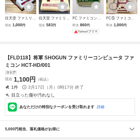
任天堂 ファミリー
任天堂 ファミリー
FC ファミコンソ
FC⑤ ファミコン
コンピュータ 本体
コンピュータ 本体
フト SHOGUN 将
【動作確認済み】
1,000
583
860
1,000
現在
円
現在
円
即決
円
即決
円
HVC-001 ファミ
HVC-001 ファミ
軍 HCT-HD/001
HVC-001 ファミ
Yahoo!フリマ
コン レトロゲーム
コン FC 初期型 レ
リーコンピュータ
トロゲーム Y029
任天堂 Nintendo
本体
【FLD118】将軍 SHOGUN ファミリーコンピュータ ファ
ミコン HCT-HD/001
ストア
1,100
円
現在
（税込）
1
件
3月17日（月）0時17分
終了
目立った傷や汚れなし
あなただけの特別なクーポンを受け取れます
詳細
5,000円相当、落札価格がお得に