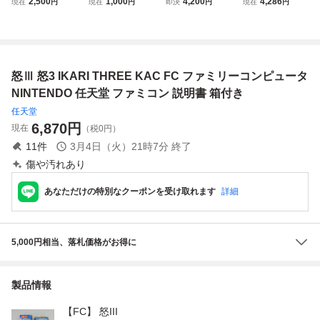
2,500
1,000
4,200
4,286
現在
円
現在
円
即決
円
現在
円
C-001 本体 箱・説
ター 箱 説明書付
ュータ 本体 後期
C ファミリーコン
明書付き ファミコ
き コナミ road fig
型 HVC-001 ファ
ピュータ 箱付 P
ン 任天堂
hter KONAMI ファ
ミコン 箱 説明書
Pケース付 説明
ミコンファミリー
あり Nintendo 任
書無 動作未確
コンピュータ 任天
天堂 FAMILY COM
認 希少 レア
怒Ⅲ 怒3 IKARI THREE KAC FC ファミリーコンピュータ
堂 nintendo
PUTER
任天堂 LL985
NINTENDO 任天堂 ファミコン 説明書 箱付き
任天堂
6,870
円
現在
（税0円）
11
件
3月4日（火）21時7分
終了
傷や汚れあり
あなただけの特別なクーポンを受け取れます
詳細
5,000円相当、落札価格がお得に
製品情報
【FC】 怒III