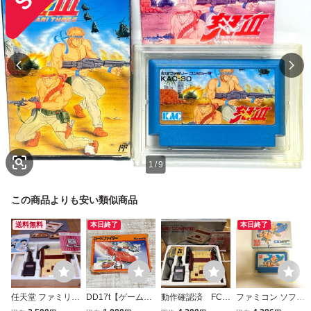
1
/
9
この商品よりも安い類似商品
送料無料
本日終了
本日終了
任天堂 ファミリー
DD17t【ゲーム】
動作確認済 FC
ファミコン ソフト
コンピュータ HV
FC ロードファイ
ファミリーコンピ
怒 IKARI KAC-IK F