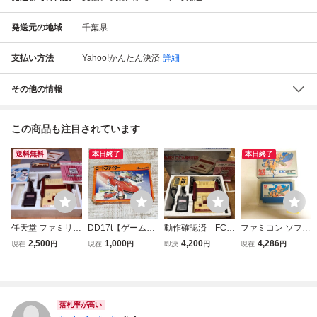
発送元の地域
千葉県
支払い方法
Yahoo!かんたん決済
詳細
その他の情報
この商品も注目されています
送料無料
本日終了
本日終了
任天堂 ファミリー
DD17t【ゲーム】
動作確認済 FC
ファミコン ソフト
コンピュータ HV
FC ロードファイ
ファミリーコンピ
怒 IKARI KAC-IK F
2,500
1,000
4,200
4,286
現在
円
現在
円
即決
円
現在
円
C-001 本体 箱・説
ター 箱 説明書付
ュータ 本体 後期
C ファミリーコン
明書付き ファミコ
き コナミ road fig
型 HVC-001 ファ
ピュータ 箱付 P
ン 任天堂
hter KONAMI ファ
ミコン 箱 説明書
Pケース付 説明
ミコンファミリー
あり Nintendo 任
書無 動作未確
コンピュータ 任天
天堂 FAMILY COM
認 希少 レア
落札率が高い
堂 nintendo
PUTER
任天堂 LL985