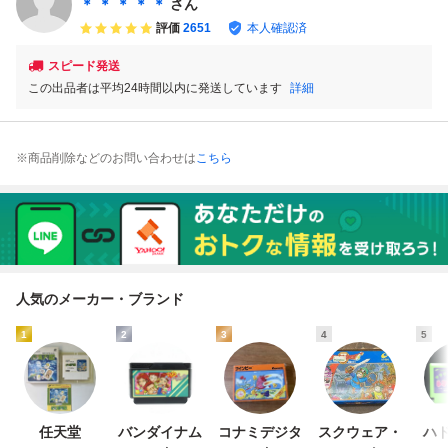
＊ ＊ ＊ ＊ ＊
さん
評価
2651
本人確認済
スピード発送
この出品者は平均24時間以内に発送しています
詳細
※商品削除などのお問い合わせは
こちら
人気のメーカー・ブランド
1
2
3
4
5
任天堂
バンダイナム
コナミデジタ
スクウェア・
ハド