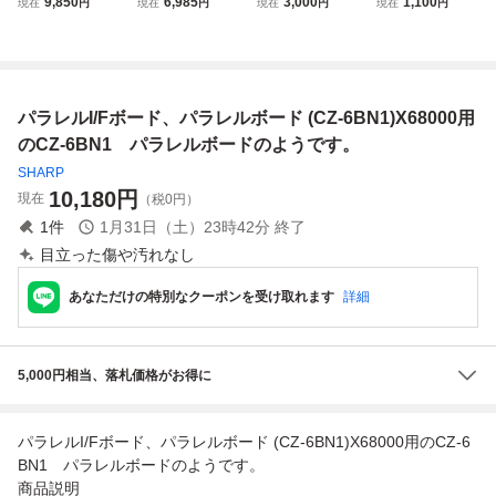
9,850
6,985
3,000
1,100
現在
円
現在
円
現在
円
現在
円
レー 動作品
ード CZ-6BE2A
DD用34ピンオス
【10
変換 長さオーダー
MZ-2200 MZ-250
0 MZ-700(MZ-１E
05) X68000?も。
パラレルI/Fボード、パラレルボード (CZ-6BN1)X68000用
Gotek、FDD接続
等に
のCZ-6BN1 パラレルボードのようです。
SHARP
10,180
円
現在
（税0円）
1
件
1月31日（土）23時42分
終了
目立った傷や汚れなし
あなただけの特別なクーポンを受け取れます
詳細
5,000円相当、落札価格がお得に
パラレルI/Fボード、パラレルボード (CZ-6BN1)X68000用のCZ-6
BN1 パラレルボードのようです。
商品説明