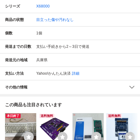
シリーズ
X68000
商品の状態
目立った傷や汚れなし
個数
1
個
発送までの日数
支払い手続きから2～3日で発送
発送元の地域
兵庫県
支払い方法
Yahoo!かんたん決済
詳細
その他の情報
この商品も注目されています
本日終了
送料無料
送料無料