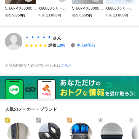
SHARP X68000用
X68000シリーズ
SHARP X68000X
X68000シリーズ
純正キーボード グ
用SCSIボード「番
VI用 増設RAMボ
用 SASI/SCSI HD
9,850
13,800
6,985
13,800
現在
円
即決
円
現在
円
即決
円
レー 動作品
長の相棒V2」◆C
ード CZ-6BE2A
DのかわりにCFカ
Z-6BS1互換◆ピ
【10
ードを接続する変
ポるんROM付き
換機「変換番長V4
内蔵用(最新ファー
＊ ＊ ＊ ＊ ＊
さん
ム)」+設定済CF4
評価
1200
本人確認前
GB付【台数限
定】
※商品削除などのお問い合わせは
こちら
人気のメーカー・ブランド
1
2
3
4
5