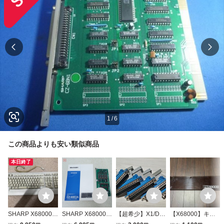
1
/
6
この商品よりも安い類似商品
本日終了
SHARP X68000用
SHARP X68000X
【超希少】X1/D/F/
【X68000】キー
純正キーボード グ
VI用 増設RAMボ
turbo/2用 外部F
ボードカバー