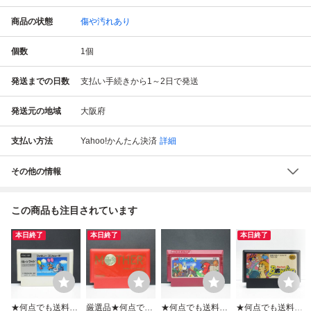
商品の状態
傷や汚れあり
個数
1
個
発送までの日数
支払い手続きから1～2日で発送
発送元の地域
大阪府
支払い方法
Yahoo!かんたん決済
詳細
その他の情報
この商品も注目されています
本日終了
本日終了
本日終了
★何点でも送料１
厳選品★何点でも
★何点でも送料１
★何点でも送料１