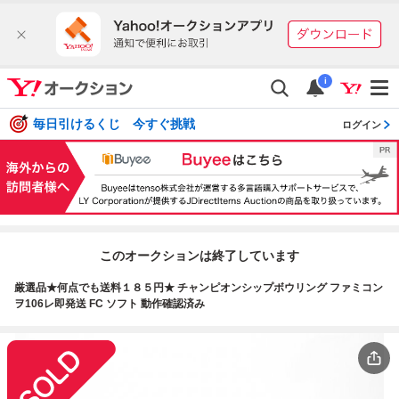
i
毎日引けるくじ 今すぐ挑戦
ログイン
このオークションは終了しています
厳選品★何点でも送料１８５円★ チャンピオンシップボウリング ファミコン
ヲ106レ即発送 FC ソフト 動作確認済み