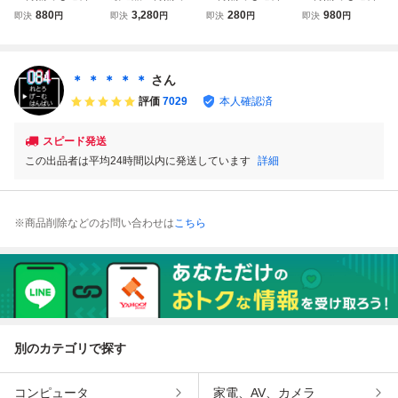
８５円★ バルーン
送料１８５円★ M
８５円★ 忍者じゃ
８５円★ パーフェ
880
3,280
280
980
即決
円
即決
円
即決
円
即決
円
ファイト BALLOO
OTHER マザー フ
じゃ丸くん ファミ
クトボウリング フ
N FIGHT ファミコ
ァミコン タ20！
コン ツ31レ即発
ァミコン ツ16レ
ン ツ20レ即発送 F
レ即発送 FC ソフ
送 FC ソフト 動作
即発送 FC ソフト
C ソフト 動作確認
ト 動作確認済み
確認済み
動作確認済み
＊ ＊ ＊ ＊ ＊
さん
済み
評価
7029
本人確認済
スピード発送
この出品者は平均24時間以内に発送しています
詳細
※商品削除などのお問い合わせは
こちら
別のカテゴリで探す
コンピュータ
家電、AV、カメラ