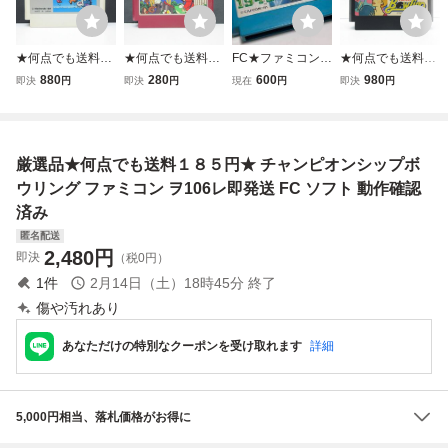
★何点でも送料１
★何点でも送料１
FC★ファミコン★
★何点でも送料１
８５円★ バルーン
８５円★ 忍者じゃ
1942★カプコン★
８５円★ パーフェ
880
280
600
980
即決
円
即決
円
現在
円
即決
円
ファイト BALLOO
じゃ丸くん ファミ
クリックポスト18
クトボウリング フ
N FIGHT ファミコ
コン ツ31レ即発
5円
ァミコン ツ16レ
ン ツ20レ即発送 F
送 FC ソフト 動作
即発送 FC ソフト
C ソフト 動作確認
確認済み
動作確認済み
厳選品★何点でも送料１８５円★ チャンピオンシップボ
済み
ウリング ファミコン ヲ106レ即発送 FC ソフト 動作確認
済み
匿名配送
2,480
円
即決
（税0円）
1
件
2月14日（土）18時45分
終了
傷や汚れあり
あなただけの特別なクーポンを受け取れます
詳細
5,000円相当、落札価格がお得に