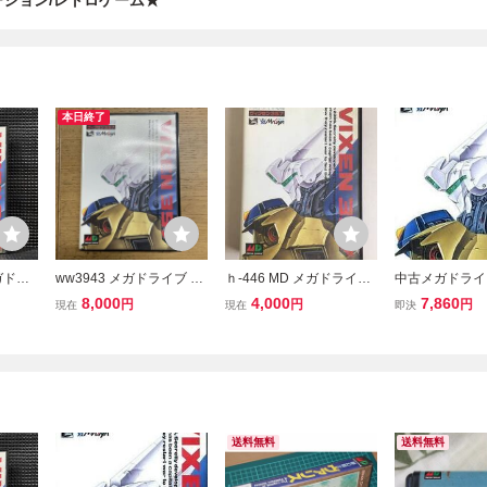
ーション/レトロゲーム★
本日終了
ガドラ
ww3943 メガドライブ ヴ
ｈ-446 MD メガドライブ
中古メガドライ
ィクセ
ィクセン357 MD
ヴィクセン357 VIXEN35
ヴィクセン357
8,000
4,000
7,860
円
円
円
現在
現在
即決
 マサイ
7
送料無料
送料無料