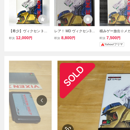
【希少】ヴィクセン３５
レア！ MD ヴィクセン35
積みゲー放出☆メ
７ メサイヤ メガドラ
7 中古☆
イブ専用ソフト ヴ
12,000
8,800
7,500
円
円
円
即決
即決
即決
イブ
ン357 VIXEN357
Yahoo!フリマ
ヤ