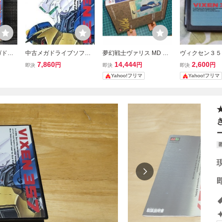
ガドラ
中古メガドライブソフト
夢幻戦士ヴァリス MD メ
ヴィクセン３５
ィクセ
ヴィクセン357
ガドライブ SEGA メガド
ライブ ソフトの
7,860
14,444
2,600
円
円
円
即決
即決
即決
 マサイ
ライブ
Yahoo!フリマ
Yahoo!フリマ