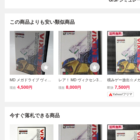
G/SFシミュレ
この商品よりも安い類似商品
送料無料
MD メガドライブ ヴィク
レア！ MD ヴィクセン35
積みゲー放出☆メ
セン357 VIXEN 357 メサ
7 中古☆
イブ専用ソフト ヴ
4,500
8,000
7,500
円
円
円
現在
現在
即決
イヤ MASAYA 取説付②
ン357 VIXEN357
Yahoo!フリマ
ヤ
今すぐ落札できる商品
送料無料