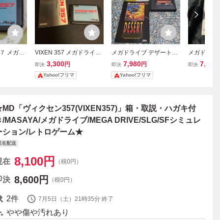
７ メガド
VIXEN 357 メガドライブ
メガドライブ デザートス
メガドライブ
み MD
ソフト 取扱説明書付き
トライク 湾岸作戦 MD (説
Xソフト 
3,300
7,980
7,980
円
円
即決
即決
即決
明書付き)
ングデラック
Yahoo!フリマ
Yahoo!フリマ
付 動作未確認
LUXE
★MD「ヴィクセン357(VIXEN357)」箱・取説・ハガキ付
き/MASAYA/メガドライブ/MEGA DRIVE/SLG/SFシミュレ
ーション/レトロゲーム★
匿名配送
8,100
円
現在
（税0円）
8,600
円
即決
（税0円）
2
件
7月5日（土）21時35分
終了
やや傷や汚れあり