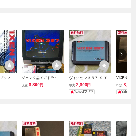
送料無料
送料無料
ブソフト
ジャンク品メガドライブ
ヴィクセン３５７ メガド
VIXEN 3
ヴィクセン357
ライブ ソフトのみ MD
ソフト 取
6,800
2,600
3,300
円
円
現在
即決
即決
Yahoo!フリマ
Yahoo!
送料無料
送料無料