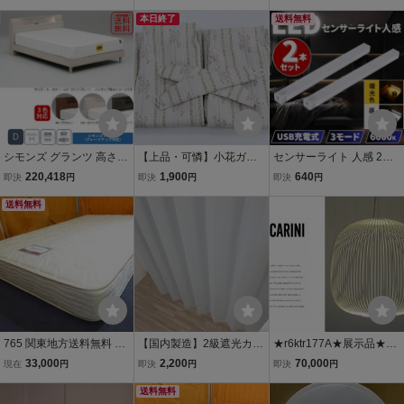
ト 照明 USB充電 昼白色
アルダー材 ベッド 新品 一
ハードプレミアム セミダ
自動点灯 マグネット バッ
部地域除く送料無料
本日終了
ブルサイズマットレス
送料無料
テリー20cm廊下トイレ ロ
フト配線不要
シモンズ グランツ 高さ調
【上品・可憐】小花ガー
センサーライト 人感 2個
節可 照明付 コンセント付
ランド＆ストライプ柄ド
LED 室内 玄関 クローゼッ
220,418
1,900
640
即決
円
即決
円
即決
円
棚付 ダブル D 3色対応 新
レープカーテン（幅100c
ト 照明 USB充電 昼白+暖
品 一部地域除く送料無料
送料無料
m×丈135cm / 2枚組）AC
光 20cm 廊下 トイレ 屋根
N200 送料込み（一部地域
裏 ロフト 人体感知 配線不
を除き）
要 天井壁
765 関東地方送料無料 展
【国内製造】2級遮光カー
★r6ktr177A★展示品★フ
示品 シモンズ ポケットコ
テン 100×135cm 2枚組
ォスカリーニ★ルミナベ
33,000
2,200
70,000
現在
円
即決
円
即決
円
イル セミダブルサイズマ
無地柄 ホワイトグレ
ッラ★トーヨーキッチン
ットレス
ー AT-140 送料込み
送料無料
★スポークス★28.8万★