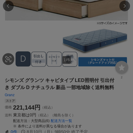
1
/
5
2
シモンズ グランツ キャビタイプ LED照明付 引出付
き ダブル D ナチュラル 新品 一部地域除く送料無料
Granz
ストア
221,144
円
価格
（税込）
東京都は
0円
送料
（税込）（離島を除く）
配送方法
大型商品(6)
配送方法一覧
条件により送料が異なる場合があります
0
件
8月10日（月）9時50分
終了予定