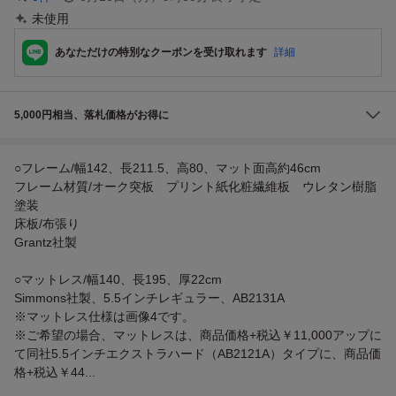
未使用
あなただけの特別なクーポンを受け取れます
詳細
5,000円相当、落札価格がお得に
○フレーム/幅142、長211.5、高80、マット面高約46cm
フレーム材質/オーク突板 プリント紙化粧繊維板 ウレタン樹脂
塗装
床板/布張り
Grantz社製
○マットレス/幅140、長195、厚22cm
Simmons社製、5.5インチレギュラー、AB2131A
※マットレス仕様は画像4です。
※ご希望の場合、マットレスは、商品価格+税込￥11,000アップに
て同社5.5インチエクストラハード（AB2121A）タイプに、商品価
格+税込￥44...