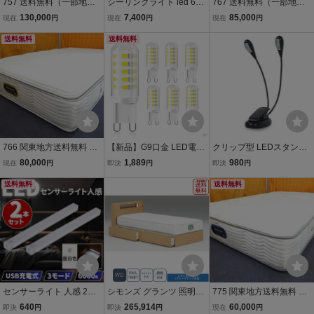
757 送料無料（一部地域
シーリングライト led 6畳
767 送料無料（一部地域
を除く）展示品 シモンズ
調光調色 薄形 リモコン付
を除く）展示品 キングス
130,000
7,400
85,000
現在
円
現在
円
現在
円
ゴールデンバリューピロ
き LEDシーリングライト
ダウン レガリア インシグ
ートッププレミアム クイ
送料無料
6畳 照明器具 天井照明 6
送料無料
ニアデラックス ダブルベ
ーンベッド
畳用 おしゃれ 軽い 常夜灯
ッド 45万
4台セット
766 関東地方送料無料 展
【新品】G9口金 LED電球
クリップ型 LEDスタンド
示品 シモンズ ニューフィ
LEDランプ セラミックス
ライト LEDライト 小型 読
80,000
1,889
980
現在
円
即決
円
即決
円
ットピロートッププレミ
4W 調光不可能 400lm 全
書灯 作業灯 譜面台等に ダ
アム セミダブルサイズマ
送料無料
方向照明 6000K 昼白色 4
ブル照明 4LED tec-bl23d
送料無料
ットレス
0Ｗハロゲンランプ相当 6
個セット 22
センサーライト 人感 2個
シモンズ グランツ 照明付
775 関東地方送料無料 展
LED 室内 玄関 クローゼッ
引出付 ワイドダブル WD
示品 シモンズ エクストラ
640
265,914
60,000
即決
円
即決
円
現在
円