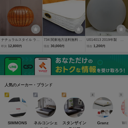
（一部地域を除き）
ペンダントライト★天井
★照明★ライト★LED
ナチュラルスタイル ラタ
734 関東地方送料無料 シ
U014013 2019年製 オ
ンシェード ペンダントラ
モンズ ゴールデンバリュ
ーム電機 LEDシーリング
12,800
30,000
1,200
即決
円
現在
円
現在
円
イト LED照明 PL-446/籐
ープレミアム セミダブル
LE-Y24D6K-W LED照明
モダン 和モダン カフェイ
サイズマットレス
器具 LEDシーリングライ
ンテリア / 検索:近藤昭作
ト リモコン付 現状品
町田悟
0318
人気のメーカー・ブランド
1
2
3
4
5
SIMMONS
ネルコンシェ
スタンザイン
Granz
WE