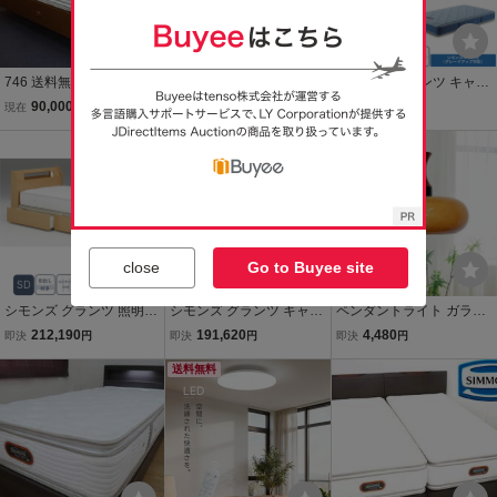
746 送料無料（一部地域
578 送料無料（一部地域
シモンズ グランツ キャビ
を除く）展示品 シモンズ
を除く）展示品 シモンズ
タイプ LED照明付 引出付
90,000
120,000
320,892
現在
円
現在
円
即決
円
ニューフィットピロート
カスタムロイヤル シング
き キング K ブラウン 新品
ッププレミアム シングル
ルベッド 宮・照明付
一部地域除く送料無料
ベッド 照明付
close
Go to Buyee site
シモンズ グランツ 照明付
シモンズ グランツ キャビ
ペンダントライト ガラス
引出付 セミダブル SD ア
タイプ LED照明付 引出付
シンプル 室内照明 E27口
212,190
191,620
4,480
即決
円
即決
円
即決
円
ルダー材 ベッド 新品 一部
き シングル S ブラウン 新
金 LED電球対応 コード長
地域除く送料無料
品 一部地域除く送料無料
送料無料
さ調節 ガラス 木製 天然木
簡単取付け ナチュラル 照
明器具