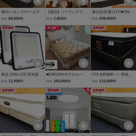
展示/シモンズ/ゴールデン
【新品】シーリングライ
展示品/定価112万■SIMM
バリューピロートッププ
ト LED照明 インテリア照
ONS/シモンズ■超高級■ゴ
80,000
1,950
438,000
現在
円
即決
円
即決
円
レミアム/LED照明/引き出
明 6畳 LEDシーリングラ
ールデンバリューピロー
し付/高級モダン/シングル
送料無料
イト リモコン 天井照明 お
本日終了
トッププレミアム■シング
送料無料
ベッド
しゃれ 調光 調色 ledcl-d2
ル×2台/ツインベッド■引
4-sp
出・LED照明
新品 200w LED 投光器 2
■EM516H/モデルルーム
579 送料無料（一部地域
個入 昼光色 24000LM led
展示品/シモンズ/SIMMON
を除く）展示品 IDC大塚
11,998
200,000
110,000
即決
円
現在
円
現在
円
外灯 看板灯 IP66 防水 ブ
S/110万/エグゼクティブ
家具 シーリー×シモンズ
ラッドライト 超軽量 倉庫
送料無料
プレミアム/ビューティレ
送料無料
クラウンジュエル タンザ
送料無料
照明 ワークライト 屋外照
スト/クイーンサイズベッ
ナイト2 シングルベッド
明 Yinleader
ド/ダブルクッション
宮・照明付