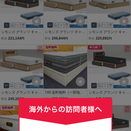
シモンズ グランツ キャビ
シモンズ グランツ キャビ
シモンズ グランツ キャビ
タイプ LED照明付 引出付
タイプ LED照明付 引出付
タイプ LED照明付 引出付
221,144
206,844
320,892
即決
円
即決
円
即決
円
き ダブル D ブラウン 新品
き セミダブル SD ナチュ
き キング K ナチュラル 新
一部地域除く送料無料
ラル 新品 一部地域除く送
送料無料
品 一部地域除く送料無料
本日終了
料無料
シモンズ グランツ キャビ
749 送料無料（一部地域
シモンズ グランツ キャビ
タイプ LED照明付 引出付
を除く）展示品 シモンズ
タイプ LED照明付 引出付
245,168
150,000
245,168
即決
円
現在
円
即決
円
き ワイドダブル WD ナチ
ビューティレスト リュク
き ワイドダブル WD ブラ
ュラル 新品 一部地域除く
送料無料
ス プラッシュピロートッ
送料無料
ウン 新品 一部地域除く送
送料無料
プ シングルベッド宮・照
料無料
明・引出付 55万