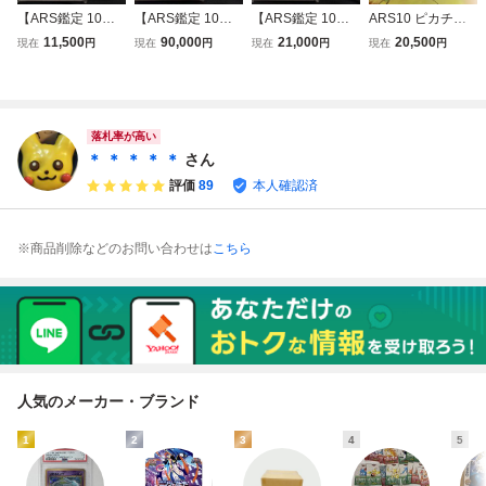
【ARS鑑定 10】
【ARS鑑定 10】
【ARS鑑定 10】
ARS10 ピカチュ
ミュウex SAR 20
リーリエ SR 066/
メガリザードンX
ウex SAR [M2a 23
11,500
90,000
21,000
20,500
現在
円
現在
円
現在
円
現在
円
5/165 ポケモンカ
060 コレクション
ex MUR 116/080
4/193](ハイクラス
ード 鑑定書付き P
ムーン ポケモンカ
インフェルノX ポ
パック「MEGAド
SA BGS ARS10
ード 鑑定書付き P
ケモンカード 鑑定
リームex」)BGS
鑑定品 ポケカ 151
SA BGS ARS10
書付き PSA BGS
PSA ポケモンカー
スペシャルアート
鑑定品 ポケカ 帽
ARS10 鑑定品 ポ
ド 鑑定書付 ポケ
落札率が高い
レア ミュウ
子リーリエ
ケカ リザードン
カ
＊ ＊ ＊ ＊ ＊
さん
評価
89
本人確認済
※商品削除などのお問い合わせは
こちら
人気のメーカー・ブランド
1
2
3
4
5