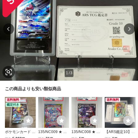
1
/
3
この商品よりも安い類似商品
送料無料
送料無料
鑑定付き
ポケモンカード P
135/NC009 ★ 中
135/NC008 ★ 中
【ARS鑑定10】孫
SA10 バシャーモ
古品 ★ ポケモン
古品 ★ ポケモン
悟空 GDR ★ SDV