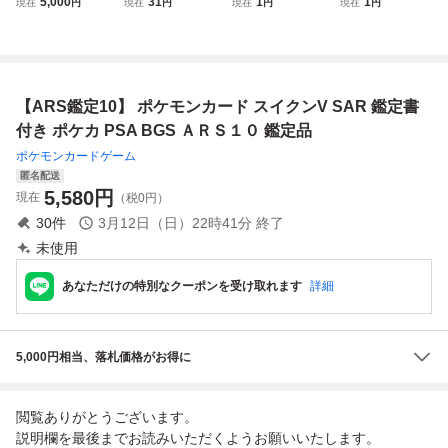
5,000
31
1
1
現在
円
現在
円
現在
円
現在
円
V CSR ポケカ
カードゲーム ポケ
カードゲーム ポケ
3-002 ゴッドレア
カ ★ 〔PSA10鑑
カ ★ 〔PSA10鑑
パラレル ドラゴン
定済〕ニンフィア
定済〕マリィのオ
ボールスーパーダ
ex【SAR】 212/1
ーロンゲex【SA
イバーズ PSA BG
87 [SV8a]
R】 243/193
S ARS10 鑑定品
【ARS鑑定10】 ポケモンカード スイクンV SAR 鑑定書
DRAGON BALL
ベジータ
付き ポケカ PSA BGS ＡＲＳ１０ 鑑定品
ポケモンカードゲーム
匿名配送
5,580
円
現在
（税0円）
30
件
3月12日（日）22時41分
終了
未使用
あなただけの特別なクーポンを受け取れます
詳細
5,000円相当、落札価格がお得に
閲覧ありがとうございます。
説明欄を最後までお読みいただくようお願いいたします。