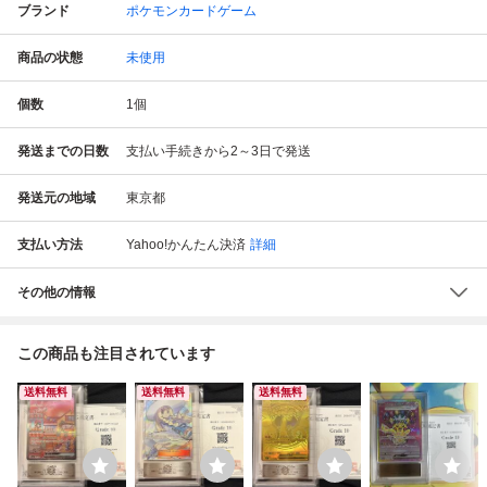
ブランド
ポケモンカードゲーム
商品の状態
未使用
個数
1
個
発送までの日数
支払い手続きから2～3日で発送
発送元の地域
東京都
支払い方法
Yahoo!かんたん決済
詳細
その他の情報
この商品も注目されています
送料無料
送料無料
送料無料