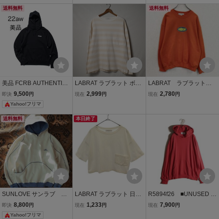
送料無料
ス 再構築 後付けフード パ
ニー クラッシュパンツ 名
送料無料
ーカー メンズ 48 グレー
作 アーカイブ ベルベルジ
スウェット
ン
美品 FCRB AUTHENTIC
LABRAT ラブラット ボー
LABRAT ラブラット
LOGO SWEAT HOODIE
ダーカットソー M / ポケ
スウェット/トレーナー
9,500
2,999
2,780
即決
円
現在
円
現在
円
パーカー
ット ルーズ ビッグシルエ
オレンジ Mサイズ 古
Yahoo!フリマ
ット
着
送料無料
本日終了
SUNLOVE サンラブ Cre
LABRAT ラブラット 日本
R5894f26 ■UNUSED ア
scent Brushed Hoodie パ
製 半袖 カットソー F ホワ
ンユーズド■ Damaged
8,800
1,233
7,900
即決
円
現在
円
現在
円
ーカー フーディー 韓
イト レディース
sweat hoodie ダメージス
Yahoo!フリマ