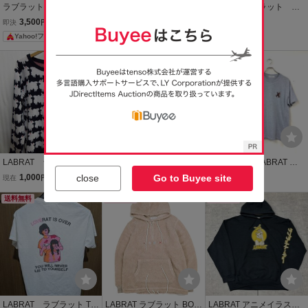
ラブラット LABRAT
[12B-87-076.-2] Supreme
LABRAT ラブラット ペ
不純喫茶ドープ フーデ
シュプリーム Corner Lab
イズリー柄 ニットセー
3,500
4,400
5,000
即決
円
現在
円
現在
円
ィー パーカー ホワイ
el Hooded Sweatshirt Ho
ター ブラック アクリ
Yahoo!フリマ
ト
odie コーナー ラベルロゴ
ル オーバーサイズ バ
スウェットパーカー サイ
ンダナ サイズ：F
ズM 中古
LABRAT ラブラット×ビ
LABRAT ディズニー ミッ
2G2477-O◆LABRAT ラ
ームス ヒツジ柄セータ
キー スウェット パーカー
ブラット 半袖Tシャツ イ
close
Go to Buyee site
1,000
5,990
1,000
現在
円
現在
円
現在
円
ー メンズS 総柄デザイ
ラブラット
ラストロゴ クルーネック
ンニットセーター ニット
送料無料
送料無料
プルオーバー カットソー
送料無料
トレーナー 長袖カットソ
◆sizeM グレー コットン
ー 09302
LABRAT ラブラット Tシ
LABRAT ラブラット BOA
LABRAT アニメイラスト