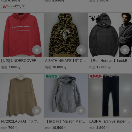
4,300
9,990
3,500
即決
円
現在
円
現在
円
ダース
ット
ODIE パーカー S オレン
Yahoo!フリマ
ジ系 FB52SW7834MY レ
ディース | トップス N K6
31b
[人気] UNDERCOVER ア
A BATHING APE 1ST CA
【Ron Herman】LookBo
ンダーカバー CLOCKWO
MO PULLOVER HOODIE
ok掲載◎!!RHC ロンハー
7,000
10,000
12,800
現在
円
現在
円
即決
円
RK ORANGE PULLOVER
/ サイズXL / ア・ベイシン
マン Oversized Distress H
HOODIE パーカー 2 レッ
グエイプ ファーストカモ
鑑定付き
oodie ダメージ加工 スウ
送料無料
ド UCX4893-4 | トップス
プルオーバー パーカー /
ェットフーディ オーバー
N K439b
サル 迷彩
サイズ パーカー
N7202:LABRAT（ラブラ
【極美品】Maison Margie
LABRAT archive super cr
ット）ポケット付ロンT/
la メゾンマルジェラ ‘1CO
ush skinny black pants S
700
10,500
3,800
即決
円
現在
円
現在
円
濃ベージュ/M:5
N’ Hoodie ダブルフェイ
ラブラット ブラックスキ