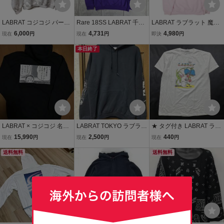
LABRAT コジコジ パーカ
Rare 18SS LABRAT 千代
LABRAT ラブラット 魔法
ー ラブラット トーキョー
の富士 golf photo hoodie j
の天使 クリィミーマミ H
6,000
4,731
4,980
現在
円
現在
円
即決
円
東京 未使用 Lサイズ フー
apanese label archive ラ
oodie 裏起毛 スウェット
ディ 白 ホワイト メンズ
ブラット パーカー ゴルフ
本日終了
プルオーバーパーカー L
さくら ももこ COJI COJI
フォト スウェット size M
ピンク アニメ トップス g
BEAMS
13705
LABRAT × コジコジ 名言
LABRAT TOKYO ラブラッ
★ タグ付き LABRAT ラブ
パーカー L タグ付き 定
トトウキョウ プルオーバ
ラット 半袖Ｔシャツ トッ
15,990
2,500
440
現在
円
現在
円
現在
円
価12000円 ラブラッ
ー パーカー サイズL 袖プ
プス ビッグプリント ウサ
ト さくらももこ
送料無料
リ
ギ デザイン ベイクルーズ
送料無料
ホワイト Ｌ メンズ