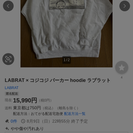
1
/
2
4
LABRAT × コジコジ パーカー hoodie ラブラット
LABRAT
匿名配送
15,990
円
現在
（税0円）
東京都は
750円
送料
（税込）（離島を除く）
配送方法
おてがる配送宅急便
配送方法一覧
0
件
8月9日（日）22時55分
終了予定
やや傷や汚れあり