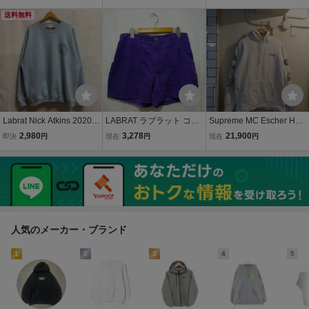
国ファッション musins
ウェットフーディー プル
a
オーバー パーカー レッド
送料無料
2 シーズンレス
Labrat Nick Atkins 2020S
LABRAT ラブラット コー
Supreme MC Escher Hoo
S Adventure スウェット
ディロイ ショーツ ショー
die エッシャー スウェッ
2,980
3,278
21,900
即決
円
現在
円
現在
円
ラブラット ニックアトキ
トパンツ 短パン サイズL
ト パーカー サイズL
ンス supreme トレーナー
パープル メンズ ボトムス
トップス Vintage ヴィン
テージ 古着
人気のメーカー・ブランド
1
2
3
4
5