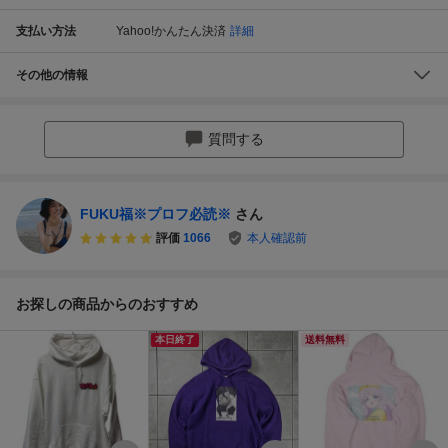
支払い方法
Yahoo!かんたん決済
詳細
その他の情報
質問する
FUKU福※プロフ必読※
さん
評価
1066
本人確認前
お探しの商品からのおすすめ
本日終了
送料無料