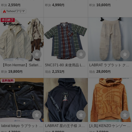
ャツ
FLEECE ANORAK JACK
プリント アームロゴ パー
2,550
4,990
10,600
即決
円
即決
円
即決
円
ET ロゴ刺繍 ボアフリース
カー ラブラット ラブラ
Yahoo!フリマ
アノラックパーカー M ピ
ットトーキョー フーディ
ンク BERBERJIN ベルベ
ー ブラック 黒 裏起毛 フ
本日終了
ルジン トップス g13859
ェード YL3409
【Ron Herman】Safari掲
5NC371-80 未使用品 LAB
LABRAT ラブラット クラ
載◎!!RHC ロンハーマン
RAT ラブラット 半袖 シャ
ストパンツ ウール ニット
19,800
2,151
28,000
即決
円
現在
円
現在
円
ペルー製 Hoodie Cawcha
ツ カジュアルシャツ トッ
アイボリー パッチワーク
n カウチンニットフーデ
送料無料
プス メンズ L マルチカラ
M
ィ フィッシャーマンニッ
ー チェック柄 自宅保管品
ト ニットパーカー
labrat tokyo ラブラット デ
LABRAT 星の王子様 スウ
[人気] KENZO ケンゾー P
ニムクラッチバッグ ライ
ェットパーカー XL ラブラ
ULLOVER CROPPED HO