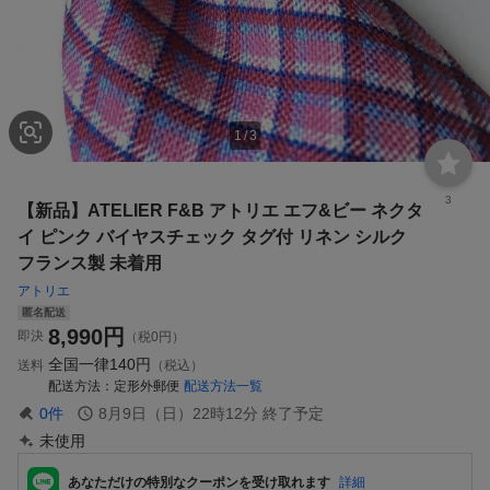
1
/
3
3
【新品】ATELIER F&B アトリエ エフ&ビー ネクタ
イ ピンク バイヤスチェック タグ付 リネン シルク
フランス製 未着用
アトリエ
匿名配送
8,990
円
即決
（税0円）
全国一律
140円
送料
（税込）
配送方法
定形外郵便
配送方法一覧
0
件
8月9日（日）22時12分
終了予定
未使用
あなただけの特別なクーポンを受け取れます
詳細