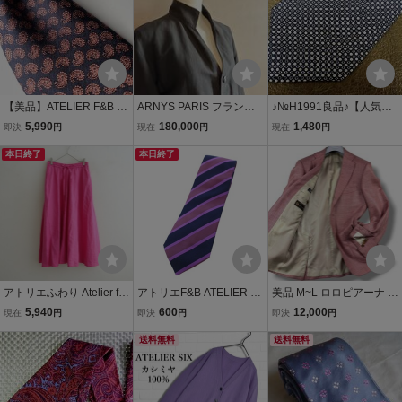
【美品】ATELIER F&B ア
ARNYS PARIS フランス
♪№H1991良品♪【人気の
トリエ F&B ネクタイ ネイ
製 シルク リネン ジャケ
細8.1㎝】【ATELIER F＆
5,990
180,000
1,480
即決
円
現在
円
現在
円
ビー 紺 ピンク ペイズリー
ット 50 アルニス ロロピ
B】アトリエエフアンドビ
フランス製
本日終了
アーナ カバーオール
本日終了
ー♪ネクタイ♪ナロータイ♪
アトリエふわり Atelier fu
アトリエF&B ATELIER F&
美品 M~L ロロピアーナ L
wari *リネンスカート*ピ
B ネクタイ レジメンタル
oroPiana×SOVEREIGN
5,940
600
12,000
現在
円
即決
円
即決
円
ンクゴム紐イージーギャ
ストライプ シルク 紫 パー
テーラードジャケット 段
ザーフレアロングシーム
プル /TK ■GY62 メンズ
送料無料
返り3B ホップサック カシ
送料無料
ポケット(sk2-2606-328)
ミヤシルクリネン 絹麻 メ
【80G62】
ンズピンク46