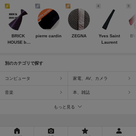
1
2
3
4
5
BRICK
pierre cardin
ZEGNA
Yves Saint
BV
HOUSE by
Laurent
TOKYO
SHIRT
別のカテゴリで探す
コンピュータ
家電、AV、カメラ
音楽
本、雑誌
もっと見る