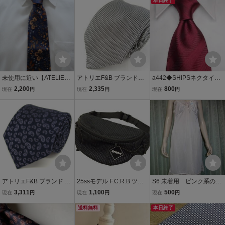
プル アトリエエフアンド
ース
本日終了
ビー フランス製
未使用に近い【ATELIER
アトリエF&B ブランドネ
a442◆SHIPSネクタイ◆
F&B アトリエエフ&ビ
クタイ 格子柄 シルク フラ
シップスネクタイシルク
2,200
2,335
800
現在
円
現在
円
現在
円
ー】USED ブランドネク
ンス製 メンズ グレー Ateli
フランス製ATELIER F&B
タイ/m66-G1-16-20
er F&B
ストライプ8C
アトリエF&B ブランド ネ
25ssモデル F.C.R.B ツア
S6 未着用 ピンク系のス
クタイ ペイズリー柄 シル
ー ウエストバッグ ブラッ
リップ B90
3,311
1,100
500
現在
円
現在
円
現在
円
ク フランス製 PO メンズ
ク チェック柄 ボディバッ
ネイビー ATELIER F&B
グ エフシーアールビー 中
送料無料
本日終了
古品[C148L623]