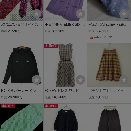
♪37117C♪良品【ペイズリ
◆良品◆ ATELIER SIX ア
■新品【ATELIER F&B/ア
ー 柄】アトリエエフ＆ビ
トリエシックス カシミヤ
トリエF&B(仏)】極上タイ
2,720
3,990
8,400
現在
円
即決
円
即決
円
ー【ATELIER F&B】ネク
100% ニット ゆったり♪
フランス製 小紋柄 シルク
Yahoo!フリマ
タイ
長袖 カーディガン 紫 パー
ライトブルー
プル レディース F 送料無
本日終了
料 10066G◇
F.C.R.B パーカー メンズ
FOXEY ドレス ワンピー
【美品】アトリエドゥサ
エフシーアールビー 中
ス パレットリボン 42 ブ
ボン l’atelier du savon *コ
20,900
14,300
3,190
即決
円
現在
円
現在
円
古 古着
ラウン リネンシルク#チ
ットンリネンチェックギ
本日終了
ェック柄 ベルト付 '19年
本日終了
ャザースカート*F綿麻ゴ
商品 39779
ム(sk25-2606-641)【72G
62】