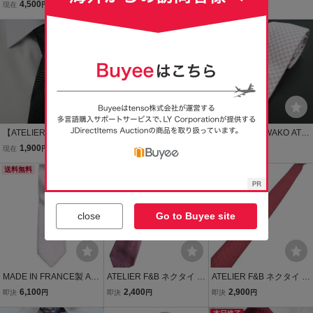
フアンドビー シルクネク
アトリエ エフ＆ビー ★
アトリエ エフ＆ビー ★
4,500
9,800
9,800
現在
円
現在
円
現在
円
タイ
フランス製 アスコットタ
フランス製 アスコットタ
イ ★ ②
イ ★
本日終了
【ATELIER F&B アトリエ
【中古】アトリエ エフア
#ae 銀座和光 WAKO ATE
エフ&ビー】USED ブラン
ンドビー ATERIER F&B
LIER F&B ネクタイ 薄紫
1,900
3,850
4,365
現在
円
現在
円
即決
円
ドネクタイ/m74-GG2-21-
シルクコットン チェック
オフホワイト ギンガムチ
25
送料無料
柄ネクタイ ライトパープ
ェック シルク タグ付き 美
ルxネイビー
品 フランス製 メンズ [986
153] k01
close
Go to Buyee site
MADE IN FRANCE製 ATE
ATELIER F&B ネクタイ レ
ATELIER F&B ネクタイ メ
LIER F&B GENEVE ドッ
ギュラー タイ チェック ピ
ンズ アトリエエフアンド
6,100
2,400
2,900
即決
円
即決
円
即決
円
ト柄シルクネクタイ パー
ンク QQQ メンズ レディ
ビー 中古 古着