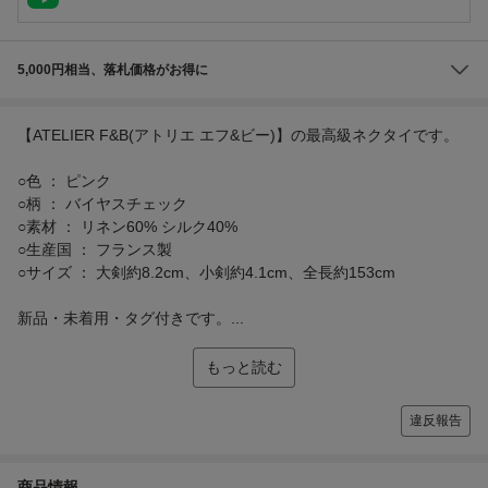
5,000円相当、落札価格がお得に
【ATELIER F&B(アトリエ エフ&ビー)】の最高級ネクタイです。
○色 ： ピンク
○柄 ： バイヤスチェック
○素材 ： リネン60% シルク40%
○生産国 ： フランス製
○サイズ ： 大剣約8.2cm、小剣約4.1cm、全長約153cm
新品・未着用・タグ付きです。...
もっと読む
違反報告
商品情報