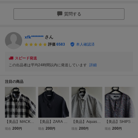
質問する
xfk********
さん
評価
6583
本人確認済
スピード発送
この出品者は平均24時間以内に発送しています
詳細
注目の商品
【美品】MACKDA
【美品】ZARA M
【美品】Aquascut
【美品】SHIPS 半
DDY 半袖シャツ
AN ポロシャツ ニ
um 半袖シャツ メ
袖シャツ プルオー
200
200
200
200
現在
円
現在
円
現在
円
現在
円
メンズ M チェック
ットポロ メンズ L
ンズ LL 白 ホワイ
バー メンズ XL フ