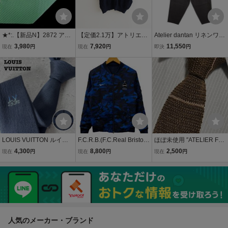
★*:.【新品N】2872 アト
【定価2.1万】アトリエナ
Atelier dantan リネンワイ
リエF&B【ATELIER F&
ルセ atelier naruse *コッ
ドパンツ イージーパンツ
3,980
7,920
11,550
現在
円
現在
円
即決
円
B】ネクタイ
トンカラーレトロニット
定価36300円 パンツ ブラ
F*プルオーバー綿紺半袖0
ック アトリエダンタン 6-
726(10-2607-67)【50H6
0226M 274384
2】
LOUIS VUITTON ルイヴ
F.C.R.B.(F.C.Real Bristol)
ほぼ未使用 ″ATELIER F＆
ィトン ネクタイ LVロゴ
(エフシーアールビーエフ
B″ アトリエF＆B ボーダー
4,300
8,800
2,500
現在
円
現在
円
現在
円
現行 青タグ シルク100
シーレアルブリストル) W
ニットタイ ブランドネク
ネイビー ブルー 刺繍 メン
ARM UP JACKET リバー
タイ 604028
ズ ビジネス 通勤 スーツ
シブル ブルゾン 823118
シャツ
－450 S /078
人気のメーカー・ブランド