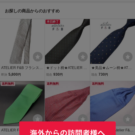
白×黒 日本製 マッ
シルクブレンド ネ
ト 日本製 アクア
ラワー/花柄 ネイ
クダディ
イビー 紺 ザラ マ
スキュータム
ビー 紺 シップス
お探しの商品からのおすすめ
ン
本日終了
ATELIER F&B フランス製
★ドット柄★ATELIER F&
★美品★ムーン柄★ATELI
シルクネクタイ アトリエ
B★高級ネクタイ カーキ
ER F&B★高級ネクタイ
5,800
930
730
即決
円
現在
円
現在
円
F&B
系 パターン柄 ネコポス可
ダークネイビー系 満月柄
送料無料
アトリエエフアンドビー
送料無料
アトリエエフアンドビー
送料無料
フランス製 シルク プレス
フランス製 シルク プレス
済み t1173
済み t1080
ATELIER F&B アトリエエ
★未使用品★ Atelier F&B
★未使用品★ Atelier F&B