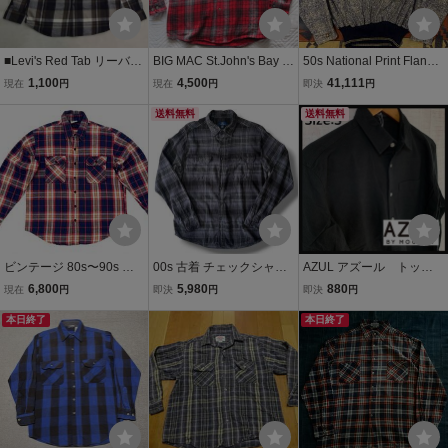
■Levi's Red Tab リーバイ
BIG MAC St.John's Bay ビ
50s National Print Flannel
ス レッドタブ フランネル
ッグマック セントジョン
Pull Over Shirts 総柄 ヴィ
1,100
4,500
41,111
現在
円
現在
円
即決
円
シャツ ネルシャツ 長袖 ト
ズベイ 厚手 ネルシャツ サ
ンテージ 50s プルオーバ
ップス コットン ブラウン
イズ表記LT ポルトガル製
送料無料
ー ロカビリー L シャツ ネ
送料無料
ネイビー L メンズ チェッ
ヘビーネル
ルシャツ プリントネル
ク
ビンテージ 80s〜90s Ｕ
00s 古着 チェックシャツ
AZUL アズール トップ
ＳＡ製 プレンティス Pren
ネルシャツ M グレー ブラ
ス ネルシャツ バック刺繍
6,800
5,980
880
現在
円
即決
円
即決
円
tiss チェック ヘビーネル
ック オンブレ
シャツ 綿100 黒 S
シャツ ネルシャツ ヘビネ
本日終了
本日終了
ル