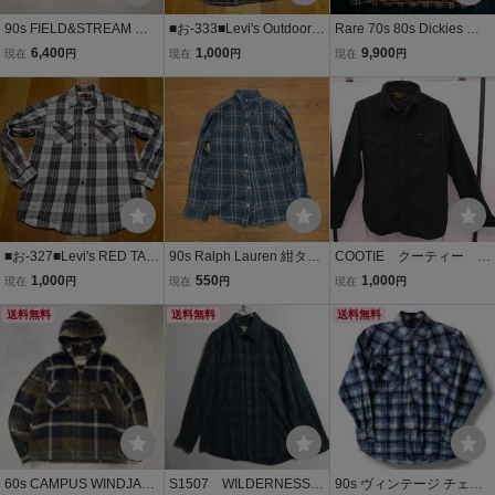
90s FIELD&STREAM ブ
■お-333■Levi's Outdoor A
Rare 70s 80s Dickies プ
ロックチェック バッファ
LASKA SHIRTS MADE I
リントネル ボックス シャ
6,400
1,000
9,900
現在
円
現在
円
現在
円
ロー チェック ネルシャツ
N USA 長袖チェックシ
ツ vintage 大戦 ネルシャ
ネル シャツ フェード 青
ャツネルシャツ サイズ
ツ マチ付き マチネル オン
黒 ブルー ブラック M ビ
Ｌ
ブレ 501XX USA製 40s 5
ンテージ
0s 60s
■お-327■Levi's RED TAB
90s Ralph Lauren 紺タグ
COOTIE クーティー チ
長袖チェックシャツネ
タータンチェック 長袖シ
ェックネルシャツ/長袖シ
1,000
550
1,000
現在
円
現在
円
現在
円
ルシャツ サイズＬ
ャツ/ネルシャツ グリーン
ャツ/Sサイズ/ウール/グリ
送料無料
緑 シンガポール製 ビンテ
送料無料
ーン 中古品
送料無料
ージ 古着 アメカジ ラルフ
ローレン
60s CAMPUS WINDJAM
S1507 WILDERNESS
90s ヴィンテージ チェッ