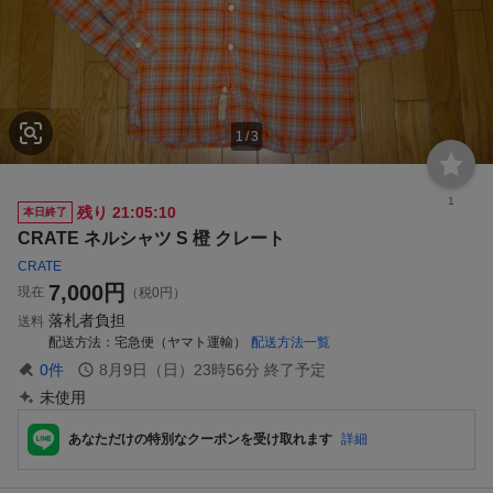
1
/
3
1
残り
21:05:09
本日終了
CRATE ネルシャツ S 橙 クレート
CRATE
7,000
円
現在
（税0円）
落札者負担
送料
配送方法
宅急便（ヤマト運輸）
配送方法一覧
0
件
8月9日（日）23時56分
終了予定
未使用
あなただけの特別なクーポンを受け取れます
詳細