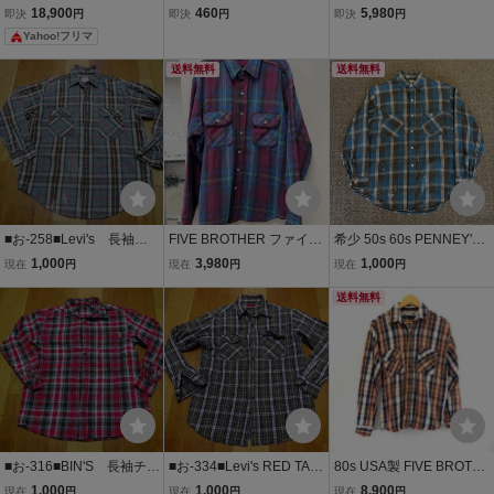
MER ウール フードジャケ
長袖ネルシャツ M
ク ネルシャツ ウエスタン
18,900
460
5,980
即決
円
即決
円
即決
円
ット USA製 ヴィンテージ
緑 チェック US古着
シャツ ブルー 古着
Yahoo!フリマ
フード付き チェック柄 ネ
ルシャツ
送料無料
送料無料
■お-258■Levi's 長袖チ
FIVE BROTHER ファイブ
希少 50s 60s PENNEY'S
ェックシャツネルシャ
ブラザー ヘビーネルシャ
コットン ヘビー ネルシャ
1,000
3,980
1,000
現在
円
現在
円
現在
円
ツ サイズＬ
ツ チェック柄 長袖 USA
ツ 黒 青 チェック USA製
製 90s ビンテージ 80s ヴ
フェード◎ M ペニーズ /
送料無料
ィンテージ 古着 five broth
オンブレ シャツ vintage 7
er キムタク着
0s BIGMAC
■お-316■BIN'S 長袖チェ
■お-334■Levi's RED TAB
80s USA製 FIVE BROTH
ックシャツネルシャツ
長袖チェックシャツネ
ER ファイブブラザー ネ
1,000
1,000
8,900
現在
円
現在
円
現在
円