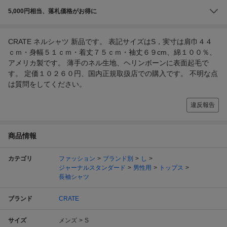
5,000円相当、落札価格がお得に
CRATE ネルシャツ 新品です。 表記サイズはS，実寸は肩巾４４
ｃｍ・身幅５１ｃｍ・着丈７５ｃｍ・袖丈６９cm、綿１００％、
アメリカ製です。 薄手のネル生地、ヘリンボーンに表面起毛で
す。 定価１０２６０円、国内正規取扱店での購入です。 不明な点
は質問をしてください。
違反報告
商品情報
カテゴリ
ファッション
ブランド別
し
ジャーナルスタンダード
男性用
トップス
長袖シャツ
ブランド
CRATE
サイズ
メンズ
S