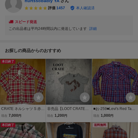
hurtssobadly YA
さん
評価
1457
本人確認済
スピード発送
この出品者は平均24時間以内に発送しています
詳細
お探しの商品からのおすすめ
本日終了
CRATE ネルシャツ S 赤
非売品【LOOT CRATE】
■お-259■Levi's Red Tab
クレート
ルートクレート（S）グラ
長袖チェックシャツネ
7,000
1,200
1,000
現在
円
現在
円
現在
円
フィックTシャツ
ルシャツ サイズＭ
本日終了
送料無料