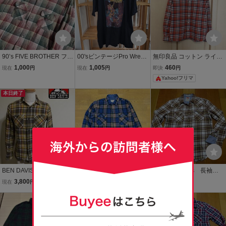
90’s FIVE BROTHER ファ
00'sビンテージPro Wrestli
無印良品 コットン ライト
イブブラザー チェック ヘ
ng Crate Adventures in W
ネルシャツ チェック 長袖
1,000
1,005
460
現在
円
現在
円
即決
円
ビーネルシャツ ヘビネル
restling Figure Collecting
オレンジ ネイビー マチ付
Yahoo!フリマ
サイズL USA製 フランネ
レスリング半袖TシャツX
き レギュラーカラー フラ
ル オンブレ ヴィンテージ
XL古着卸まとめ
ンネル メンズ S 橙
本日終了
アメカジ
BEN DAVIS ベンデイビス
80s Arrow ネルシャツ M
■お-326■Levi's 長袖チ
ネルシャツ アメカジ ワー
青 チェック柄 フランネル
ェックシャツネルシャ
3,800
550
1,000
現在
円
現在
円
現在
円
クシャツ サイズS 長袖 チ
シャツ アクリル 襟裏キル
ツ サイズＳ
ェック柄 茶黄橙白
ティング アロー アメカジ
古着 ヴィンテージ o76