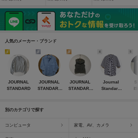
サイズ170
ルシャツ サイズＬ
ルシャツ ヘビーネル 長袖
チェック シャツ オレンジ
ネイビー L VINTAGE ヴィ
ンテージ メンズ
人気のメーカー・ブランド
1
2
3
4
5
JOURNAL
JOURNAL
JOURNAL
Journal
S
STANDARD
STANDARD
STANDARD
Standard
I
relume
J.S
TRISECT
HOMESTEAD
別のカテゴリで探す
コンピュータ
家電、AV、カメラ