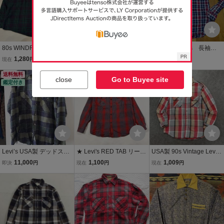
80s WINDRIDGE チェッ
■お-257■Levi's RED TAB
■お-244■Levi's 長袖チ
クシャツ フリース ヴィン
長袖チェックシャツネ
ェックシャツネルシャ
1,280
1,000
1,000
現在
円
現在
円
現在
円
テージ グリーン パープル
ルシャツ サイズＭ
ツ サイズＭ
長袖 ネルシャツ 古着 アメ
送料無料
本日終了
close
Go to Buyee site
鑑定付き
カジ ストリート シティー
ボーイ
Levi’s USA製 デッドスト
★ Levi's RED TAB リーバ
USA製 90s Vintage Levi's
ック ネルシャツ L ALASK
イス レッドタブ チェック
ALASKA リーバイス アラ
11,000
1,100
1,009
即決
円
現在
円
現在
円
A
柄 長袖シャツ ネルシャツ
スカ 長袖シャツ ネルシャ
カジュアル ロゴ トップス
ツ チェックシャツ ヴィン
レッド L メンズ
テージ ビンテージ メンズ
L