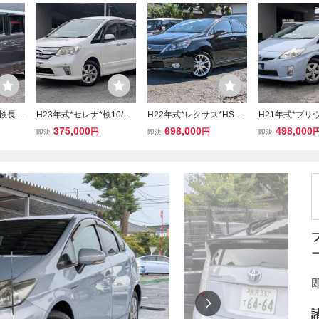
検長*4
H23年式*セレナ*検10/8
H22年式*レクサス*HS25
H21年式*プリウ
両パワス
迄*7万km台!*スマートキ
0h*検10/8迄*2万km台!*HI
8迄*2万km台!
375,000
698,000
498,000
円
円
即決
即決
即決
ラ*BT
ー*純正ナビ*Bカメラ*BT
D*スマートキー*純正ナビ
ー*純正ナビ*B
TV*
オーディオ*ワンセグTV*
*B/Fカメラ*BTオーディオ
ンセグTV*DVD*
ルコン*
DVD*CD*ETC*クルコン*
*DTV*DVD*CD*ETC*ク
純正AW*31060
純正AW*110622
ルコン*純正AW*310805