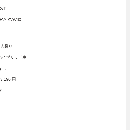
CVT
DAA-ZVW30
5人乗り
ハイブリッド車
なし
13,190 円
右