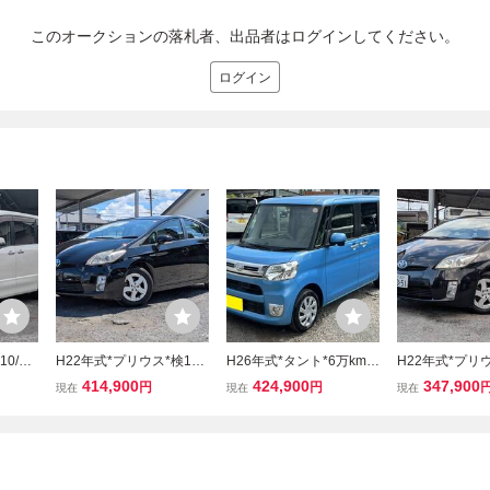
このオークションの落札者、出品者はログインしてください。
ログイン
0/8
H22年式*プリウス*検10/
H26年式*タント*6万km
H22年式*プリ
ートキ
8迄*ソーラーサンルーフ*
台!*ターボ*スマートアシ
スマートキー*純
414,900
424,900
347,900
円
円
現在
現在
現在
ラ*BT
スマートキー*純正ナビ*B
スト*スマートキー*両パ
カメラ*ワンセグT
TV*
カメラ*ワンセグTV*DVD*
ワスラ*ナビ*Bカメラ*BT
CD*ETC*純正A
ルコン*
CD*ETC*純正AW*11071
オーディオ*ワンセグTV*
0S1
3
CD*ETC*110406S1