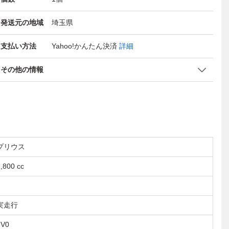
発送元の地域
埼玉県
支払い方法
Yahoo!かんたん決済
詳細
その他の情報
プリウス
,800 cc
実走行
8V0