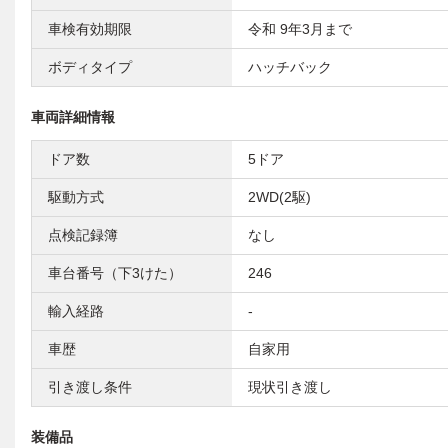
車検有効期限
令和 9年3月まで
ボディタイプ
ハッチバック
車両詳細情報
ドア数
5ドア
駆動方式
2WD(2駆)
点検記録簿
なし
車台番号（下3けた）
246
輸入経路
-
車歴
自家用
引き渡し条件
現状引き渡し
装備品