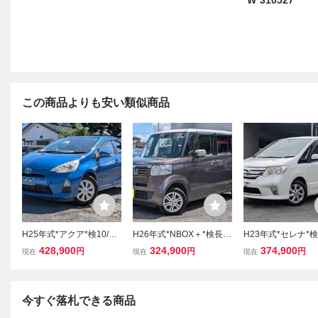
W*310527
この商品よりも安い類似商品
H25年式*アクア*検10/8
H26年式*NBOX＋*検長*4
H23年式*セレナ*検1
迄*4万km台!*スマートキ
WD*ターボ*HID*両パワス
迄*7万km台!*スマ
428,900
324,900
374,900
円
円
円
現在
現在
現在
ー*純正ナビ*Bカメラ*BT
ラ*純正ナビ*Bカメラ*BT
ー*純正ナビ*Bカメ
オーディオ*ワンセグTV*
オーディオ*ワンセグTV*
オーディオ*ワンセグ
CD*ETC*前シートヒータ
DVD*CD*ETC*クルコン*
DVD*CD*ETC*ク
ー*310805
純正AW*110803
純正AW*110622
今すぐ落札できる商品