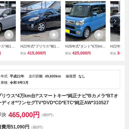
ス*検10/
H22年式*プリウス*検10/
H26年式*タント*6万km
H22年式*
*スマートキ
8迄*ソーラーサンルーフ*
台!*ターボ*スマートアシ
スマートキー
415,000
425,000
348,0
円
円
円
即決
即決
即決
カメラ*ワ
スマートキー*純正ナビ*B
スト*スマートキー*両パ
カメラ*ワン
CD*ETC*
カメラ*ワンセグTV*DVD*
ワスラ*ナビ*Bカメラ*BT
CD*ETC*純
3
CD*ETC*純正AW*11071
オーディオ*ワンセグTV*
0S1
3
CD*ETC*110406S1
年式
平成22年
走行距離
49,600km
修復歴
なし
車検
令和 9年3月
プリウス*4万km台!*スマートキー*純正ナビ*Bカメラ*BTオ
ーディオ*ワンセグTV*DVD*CD*ETC*純正AW*310527
465,000
円
即決
（税0円）
諸費用
51,090円
（税0円）