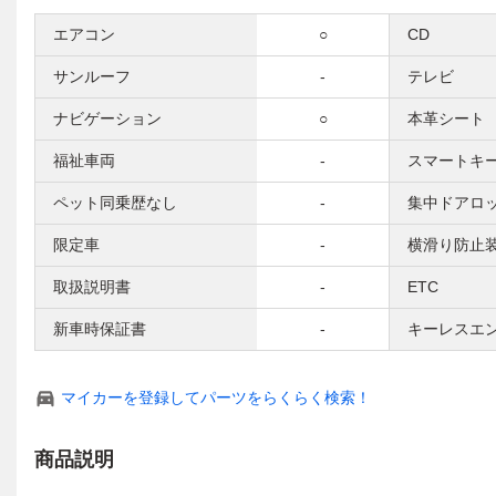
エアコン
○
CD
サンルーフ
-
テレビ
ナビゲーション
○
本革シート
福祉車両
-
スマートキ
ペット同乗歴なし
-
集中ドアロ
限定車
-
横滑り防止
取扱説明書
-
ETC
新車時保証書
-
キーレスエ
マイカーを登録してパーツをらくらく検索！
商品説明