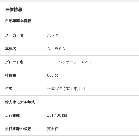
車体情報
自動車基本情報
メーカー名
ホンダ
車種名
Ｎ－ＷＧＮ
グレード名
Ｇ・Ｌパッケージ ４ＷＤ
排気量
660 cc
年式
平成27年 (2015年) 5月
輸入車モデル年式
-
走行距離
151,400 km
走行距離の状態
実走行