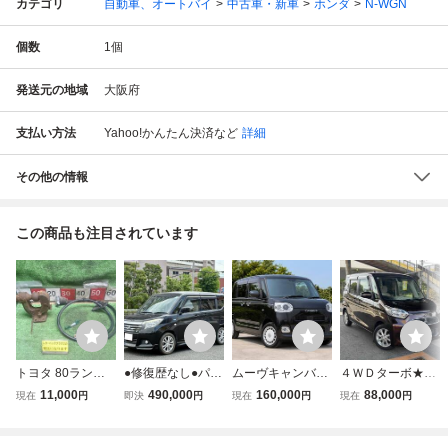
カテゴリ
自動車、オートバイ
中古車・新車
ホンダ
N-WGN
個数
1
個
発送元の地域
大阪府
支払い方法
Yahoo!かんたん決済
など
詳細
その他の情報
この商品も注目されています
トヨタ 80ランク
●修復歴なし●パワ
ムーヴキャンバス
４ＷＤターボ★ek
ル VXリミテッド
ースライドドア●
セオリーG 4WD R
スペース Tセー
11,000
490,000
160,000
88,000
現在
円
即決
円
現在
円
現在
円
後期 ヒッチメンバ
シートヒーター●B
5年 車検R10年8月
フティ★レーダー
ー ヒッチボール・
luetoothオーディ
両側パワスラ Bカ
ブレーキ 全方位
ピントルフック付
オ●ＥＴＣ●Rカメ
メラ シートヒータ
カメラ クルコ