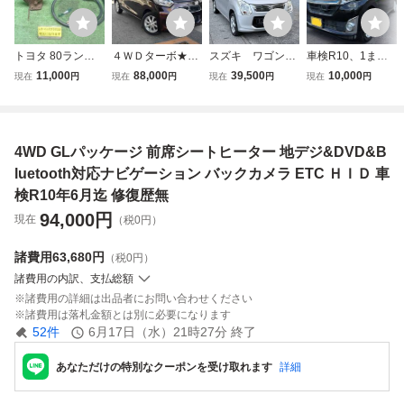
トヨタ 80ランク
４ＷＤターボ★ek
スズキ ワゴンR
車検R10、1まで 4
ル VXリミテッド
スペース Tセー
FX 4WD 平成26
WD タントカスタ
11,000
88,000
39,500
10,000
現在
円
現在
円
現在
円
現在
円
後期 ヒッチメンバ
フティ★レーダー
年 10万km ナ
ムX トップエディ
ー ヒッチボール・
ブレーキ 全方位
ビ テレビ ドラ
ション スマートア
ピントルフック付
カメラ クルコ
イブレコーダー
シスト ナビ/フル
電源プラグハーネ
ン ETC Blueto
ETC シートヒータ
セグ/Bluetooth/バ
4WD GLパッケージ 前席シートヒーター 地デジ&DVD&B
スカット有り
oth★修復歴無
ー付き 車検2年
ックカメラ/パワス
１オーナー 美
付き MH34S
ラ/LED
luetooth対応ナビゲーション バックカメラ ETC ＨＩＤ 車
車 検有
検R10年6月迄 修復歴無
94,000
円
現在
（税0円）
諸費用
63,680円
（税0円）
諸費用の内訳、支払総額
諸費用の詳細は出品者にお問い合わせください
諸費用は落札金額とは別に必要になります
52
件
6月17日（水）21時27分
終了
あなただけの特別なクーポンを受け取れます
詳細