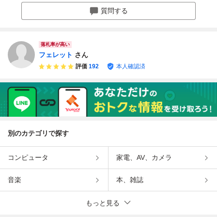
電源プラグハーネ
ラ●ＤＶＤ●陸送＋
ー 禁煙車 30日返
ン ETC Blueto
質問する
スカット有り
登録代行セット半
品保証
oth★修復歴無
額負担
１オーナー 美
車 検有
落札率が高い
フェレット
さん
評価
192
本人確認済
別のカテゴリで探す
コンピュータ
家電、AV、カメラ
音楽
本、雑誌
もっと見る