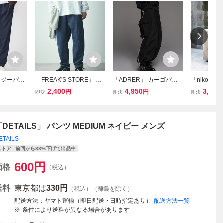
イージーパン
「FREAK'S STORE」 チ
「ADRER」 カーゴパン
「niko an
ネイビー メ
ノパンツ MEDIUM ネイビ
ツ MEDIUM ブラック メ
ンツ MEDI
2,400
4,950
3,200
円
円
即決
即決
即決
ー メンズ
ンズ
メンズ
「DETAILS」 パンツ MEDIUM ネイビー メンズ
ETAILS
ストア
前回から33%下げて出品中
600
円
価格
（税込）
送料
東京都は
330円
（税込）（離島を除く）
配送方法
ヤマト運輸（即日配送・日時指定あり）
配送方法一覧
条件により送料が異なる場合があります