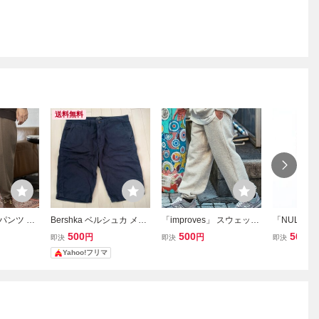
送料無料
」 パンツ ME
Bershka ベルシュカ メン
「improves」 スウェット
「NULL」
 メンズ
ズ ハーフパンツ ショート
パンツ MEDIUM オートミ
MEDIUM 
500
500
500
円
円
円
即決
即決
即決
パンツ ネイビー EUR44
ール メンズ
Yahoo!フリマ