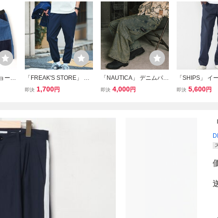
 ショート
「FREAK'S STORE」 パ
「NAUTICA」 デニムパン
「SHIPS」 
ネイビー
ンツ MEDIUM ネイビー
ツ MEDIUM ネイビー メ
ツ MEDIUM 
1,700
4,000
5,600
円
円
円
即決
即決
即決
メンズ
ンズ
ンズ
D