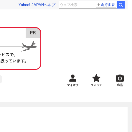
Yahoo! JAPAN
ヘルプ
倉持由香
マイオク
ウォッチ
出品