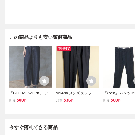
この商品よりも安い類似商品
本日終了
「GLOBAL WORK」 デニ
w94cm メンズ スラック
「coen」 パンツ M
ムパンツ MEDIUM ネイビ
ス タック ダークネイビー
M ネイビー メンズ
500
536
500
円
円
円
即決
現在
即決
ー レディース
スーツ ワイドパンツ BE6
無地 フォーマル 長ズボン
ボトムス 古着 レトロ
今すぐ落札できる商品