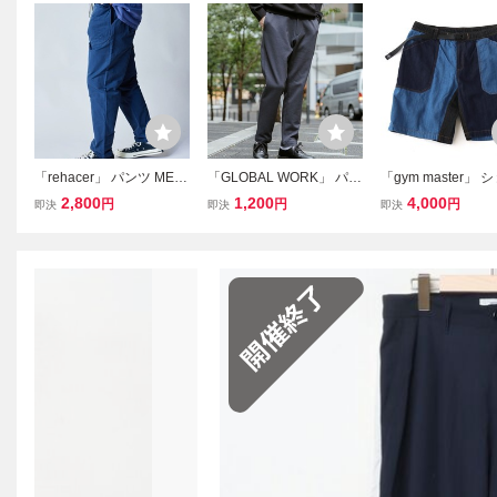
「rehacer」 パンツ MEDI
「GLOBAL WORK」 パン
「gym master」
UM ネイビー メンズ
ツ MEDIUM ネイビー メ
パンツ MEDIUM 
2,800
1,200
4,000
円
円
円
即決
即決
即決
ンズ
メンズ