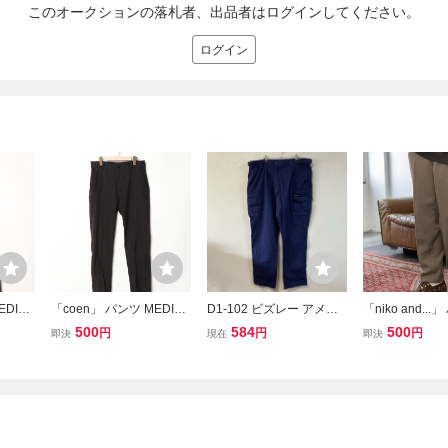
このオークションの落札者、出品者はログインしてください。
ログイン
EDIU
「coen」 パンツ MEDIU
D1-102 ビズレー アメリ
「niko and...
M ブラック メンズ
カ古着 中国製 107R コッ
DIUM ブラウン
500
584
500
円
円
円
即決
現在
即決
トン ワーク カーゴパンツ
ネイビー Bisley メンズ