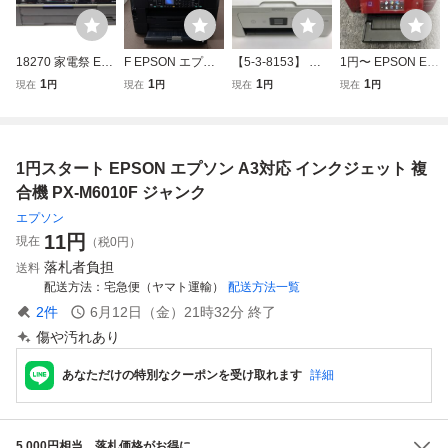
18270 家電祭 EP
F EPSON エプソ
【5-3-8153】 ジ
1円〜 EPSON EP-
SON エプソン プ
ン A3ビジネスイ
ャンク EPSON エ
808AR インクジ
1
1
1
1
現在
円
現在
円
現在
円
現在
円
リンター EP-802A
ンクジェット複合
プソン カラリオ E
ェット複合機 レッ
カラリオ マルチ
機 C441B プリン
W-452A インクジ
ド Wi-Fi対応 印刷
中古 プリンターエ
ター コピー PX-17
ェット複合機 Col
確認済み
ラー品 黒 ブラッ
00F 2014年製 ブ
orio プリンター コ
1円スタート EPSON エプソン A3対応 インクジェット 複
ク 通電OK インク
ラック NX2Y12
ピー スキャン Wi-
ジェット 複合機
5798
Fi スマホ対応
合機 PX-M6010F ジャンク
エプソン
11
円
現在
（税0円）
落札者負担
送料
配送方法
宅急便（ヤマト運輸）
配送方法一覧
2
件
6月12日（金）21時32分
終了
傷や汚れあり
あなただけの特別なクーポンを受け取れます
詳細
5,000円相当、落札価格がお得に