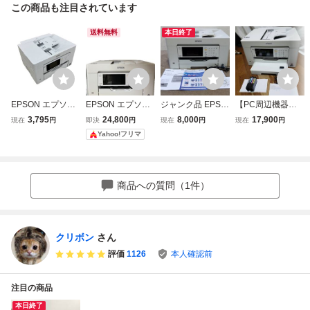
この商品も注目されています
送料無料
本日終了
EPSON エプソン
EPSON エプソン
ジャンク品 EPSO
【PC周辺機器】 E
PX-M6010F 2020
PX-M6010F イン
N A3ノビ対応カラ
PSON エプソン プ
3,795
24,800
8,000
17,900
現在
円
即決
円
現在
円
現在
円
年製 A3ノビ カラ
クジェット複合機
ーインクジェット
リンタ A3ビジネ
Yahoo!フリマ
ー インクジェット
プリンター
複合機 PX-M6010
スインクジェット
複合機 FAX プリン
F A3自動両面印刷
カラー複合機 PX-
ター 周辺機器 ジ
に対応 4.3型タッ
M6010F コンパク
ャンク 楽 B11437
チパネル
ト 1段カセットモ
商品への質問（1件）
961
デル 動作確認済み
クリボン
さん
評価
1126
本人確認前
注目の商品
本日終了