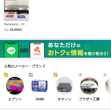
Panasonic パナソ
ニック BD ブルー
20,000
現在
円
レイディスクレコ
ーダー DMR-BXT
3000 2TB 動作確
認済 リモコン付
人気のメーカー・ブランド
1
2
3
4
5
エプソン
OHM
キヤノン
ブラザー工業