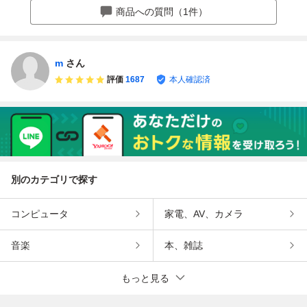
ブレーキ アクセル
プランプ 1144-2
ランプ左・L 220
商品への質問（1件）
踏み間違い防止 車
40 2455
-6228L
線逸脱警報
m
さん
評価
1687
本人確認済
別のカテゴリで探す
コンピュータ
家電、AV、カメラ
音楽
本、雑誌
もっと見る