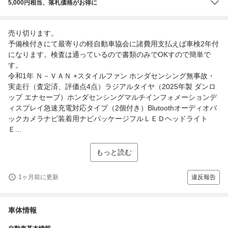
5,000円相当、落札価格がお得に
売り切ります。
予備検付きにて最寄りの軽自動車協会に諸費用支払えば車検2年付
になります。検査は通っているので書類のみでOKすので簡単で
す。
令和1年 Ｎ－ＶＡＮ +スタイルファン ホンダセンシング無事故・
実走行（査定済、評価点4点）ラジアルタイヤ（2025年製 ダンロ
ップ エナセーブ）ホンダセンシングマルチインフォメーションデ
ィスプレイ急速充電対応タイプ（2個付き）Blutoothオーディオバ
ックカメラナビ装着用ナビパッケージフルＬＥＤヘッドライト
Ｅ...
もっと読む
1ヶ月前に更新
違反報告
車体情報