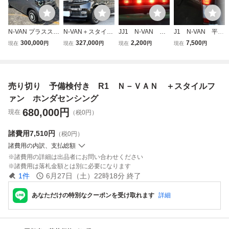
N-VAN プラススタ
N-VAN＋スタイル
JJ1 N-VAN 平
J1 N-VAN 平成
イル ファン・ホン
ファン・ホンダセ
成31年 十スタイ
31年 十スタイル
300,000
327,000
2,200
7,500
現在
円
現在
円
現在
円
現在
円
ダセンシング 車検
ンシング希少４W
ルファン ホンダセ
ファン ホンダセン
付
D 本車検満タン渡
ンシング LEDハ
シング LEDスト
し！レーダー 自動
イマウントストッ
ップランプ テール
ブレーキ アクセル
プランプ 1144-2
ランプ左・L 220
売り切り 予備検付き R1 Ｎ－ＶＡＮ ＋スタイルフ
踏み間違い防止 車
40 2455
-6228L
線逸脱警報
ァン ホンダセンシング
680,000
円
現在
（税0円）
諸費用
7,510円
（税0円）
諸費用の内訳、支払総額
諸費用の詳細は出品者にお問い合わせください
諸費用は落札金額とは別に必要になります
1
件
6月27日（土）22時18分
終了
あなただけの特別なクーポンを受け取れます
詳細