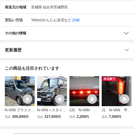
発送元の地域
宮城県 仙台市宮城野区
支払い方法
Yahoo!かんたん決済
など
詳細
その他の情報
更新履歴
この商品も注目されています
本日終了
N-VAN プラススタ
N-VAN＋スタイル
JJ1 N-VAN 平
J1 N-VAN 平成
イル ファン・ホン
ファン・ホンダセ
成31年 十スタイ
31年 十スタイル
300,000
327,000
2,200
7,500
現在
円
現在
円
現在
円
現在
円
ダセンシング 車検
ンシング希少４W
ルファン ホンダセ
ファン ホンダセン
付
D 本車検満タン渡
ンシング LEDハ
シング LEDスト
し！レーダー 自動
イマウントストッ
ップランプ テール