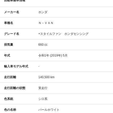
自動車基本情報
メーカー名
ホンダ
車種名
Ｎ－ＶＡＮ
グレード名
+スタイルファン ホンダセンシング
排気量
660 cc
年式
令和1年 (2019年) 5月
輸入車モデル年式
-
走行距離
140,500 km
走行距離の状態
実走行
色系統
シロ系
色の名称
パールホワイト